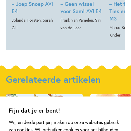
– Joep Snoep AVI
– Geen wissel
– Het fe
E4
voor Sam! AVI E4
Ties en 
M3
Jolanda Horsten, Sarah
Frank van Pamelen, Siri
Marco Kunst
Gill
van de Laar
Kinder
Gerelateerde artikelen
Achtergrond
Achtergrond
Fijn dat je er bent!
Wij, en derde partijen, maken op onze websites gebruik
van cookies. Wij gebruiken cookies voor het bijhouden