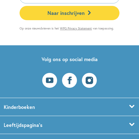
Naar inschrijven
Op onze nieuwsbrieven is het
WPG Privacy Statement
van toepassing.
Volg ons op social media
Kinderboeken
Voorleesboeken
Leeftijdspagina’s
Prentenboeken
Boekentips 0 - 1,5 jaar