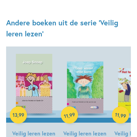
Andere boeken uit de serie 'Veilig
leren lezen'
Hardcover
Hardcover
99
11
,
13
,
99
,
99
11
Hardcover
Veilig leren lezen
Veilig leren lezen
Veilig le