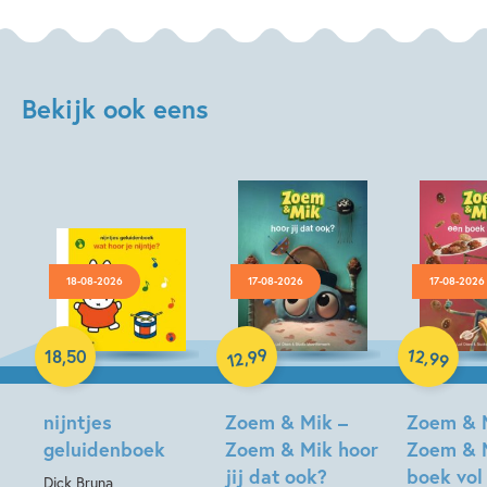
Bekijk ook eens
18-08-2026
17-08-2026
17-08-2026
Hardcover
99
12
,
,
18
,
50
99
12
Hardcover
Hardcover
nijntjes
Zoem & Mik –
Zoem & 
geluidenboek
Zoem & Mik hoor
Zoem & 
jij dat ook?
boek vol
Dick Bruna