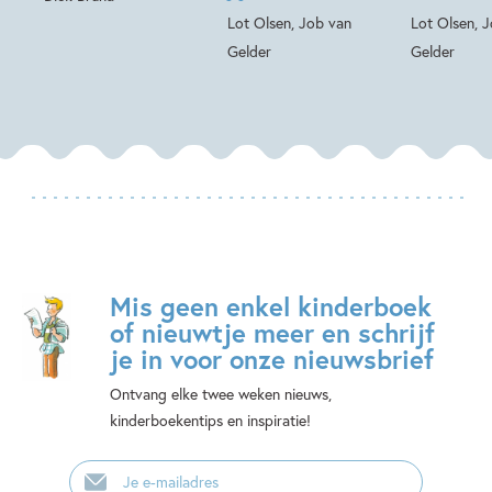
Lot Olsen, Job van
Lot Olsen, 
Gelder
Gelder
Mis geen enkel kinderboek
of nieuwtje meer en schrijf
je in voor onze nieuwsbrief
Ontvang elke twee weken nieuws,
kinderboekentips en inspiratie!
E-
mailadres