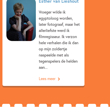
Esther van Lieshout
Beginnende lezer & AVI boeken
Woorden & taal
Vroeger wilde ik
Esther van Lieshout
Jan Lieffering
egyptoloog worden,
later fotograaf, maar het
allerliefste werd ik
filmregisseur. Ik verzon
hele verhalen die ik dan
op mijn zoldertje
naspeelde met als
tegenspelers de helden
aan...
Lees meer