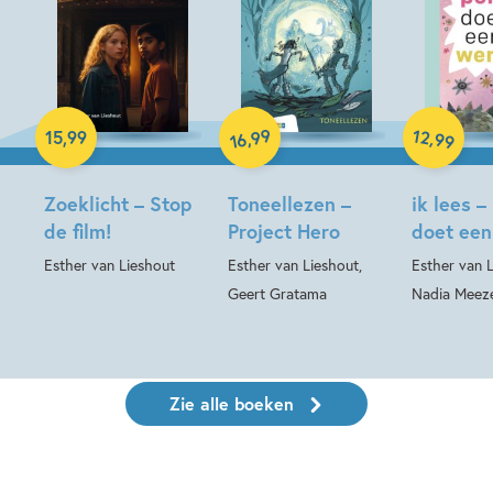
Hardcover
Hardcover
Hardcover
99
12
,
,
15
,
99
99
16
Zoeklicht – Stop
Toneellezen –
ik lees 
de film!
Project Hero
doet ee
Esther van Lieshout
Esther van Lieshout,
Esther van L
Geert Gratama
Nadia Meez
Zie alle boeken