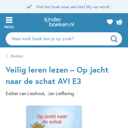
Vind het boek waar een kind blij van wordt
MENU
Zoeken
naar
boeken,
Boeken
auteurs
en
Veilig leren lezen – Op jacht
uitgevers
naar de schat AVI E3
Esther van Lieshout
Jan Lieffering