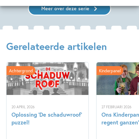
Meer over deze serie
Gerelateerde artikelen
Achtergrond
Kinderpanel
20 APRIL 2026
27 FEBRUARI 2026
Oplossing ‘De schaduwroof’
Ons Kinderpane
puzzel!
regent ganzen’