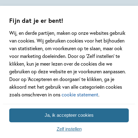
Fijn dat je er bent!
Wij, en derde partijen, maken op onze websites gebruik
van cookies. Wij gebruiken cookies voor het bijhouden
van statistieken, om voorkeuren op te slaan, maar ook
voor marketing doeleinden. Door op ‘Zelf instellen’ te
Samengesteld pakket
Samengeste
94
95
Hardcover
klikken, kun je meer lezen over de cookies die we
,
,
15
,
99
95
94
gebruiken op deze website en je voorkeuren aanpassen.
Door op ‘Accepteren en doorgaan’ te klikken, ga je
Makkelijk & Leuk
Makkelijk & Leuk
Makkelij
akkoord met het gebruik van alle categorieën cookies
– Een spannende
– Pakket
– Pakket
zoals omschreven in ons
cookie statement
.
opdracht
Makkelijk & Leuk
Makkelij
AVI E3 (6 titels)
AVI E4 (6
Anneke Scholtens,
Juliette de Wit
Ja, ik accepteer cookies
Zelf instellen