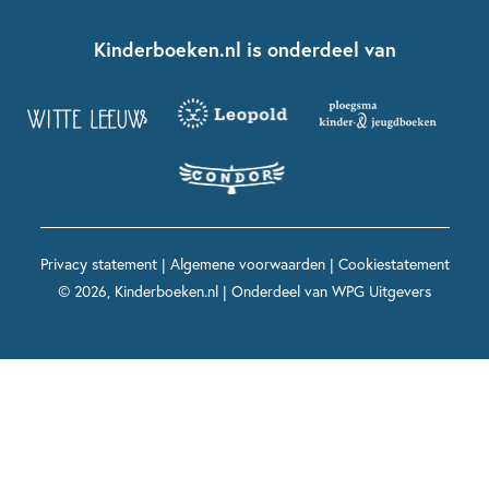
Kinderboeken klassiekers
Boekentips 7 - 9 jaar
Fien en Teun
Nationale Voorleesdagen
Contact
Kinderboeken.nl is onderdeel van
Kinderboeken diversiteit
Boekentips 9 - 12 jaar
Kikker
Griffels en Penselen
Advies op maat
Grappige kinderboeken
Boekentips 12+ jaar
Spekkie en Sproet
Woutertje Pieterse Prijs
Nieuwsbrief
Spannende kinderboeken
Boekentips 15+ jaar
Mees Kees
Kinderboeken top 10
Alle boeken per onderwerp
Voor volwassenen
De regels van Floor
Prentenboeken top 10
Privacy statement
|
Algemene voorwaarden
|
Cookiestatement
Maxi & Helium
© 2026, Kinderboeken.nl | Onderdeel van
WPG Uitgevers
Voor het onderwijs
Alle kinderboekenpersonages