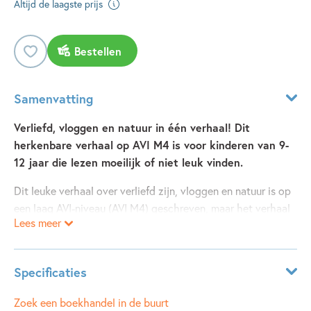
Altijd de laagste prijs
Bestellen
Samenvatting
Verliefd, vloggen en natuur in één verhaal! Dit
herkenbare verhaal op AVI M4 is voor kinderen van 9-
12 jaar die lezen moeilijk of niet leuk vinden.
Dit leuke verhaal over verliefd zijn, vloggen en natuur is op
een laag AVI-niveau (AVI M4) geschreven, maar het verhaal
Lees meer
is bedoeld voor kinderen van 9-12 jaar, dus zeker niet
kinderachtig. De boeken in de serie ‘Makkelijk & Leuk’ zijn
dyslexie-vriendelijk en speciaal geschreven voor kinderen
Specificaties
die lezen moeilijk of niet leuk vinden. Zo krijgen kinderen
met leesproblemen of leesweerstand weer lol in lezen!
Leeftijdsindicatie:
9 - 12 jaar
Zoek een boekhandel in de buurt