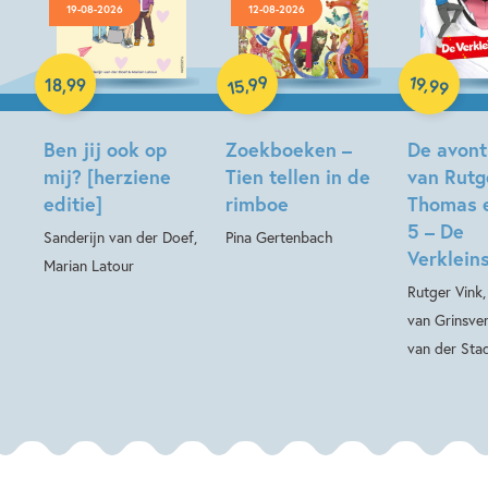
19-08-2026
12-08-2026
Hardcover
Hardcover
99
19
,
,
18
,
99
99
15
Hardcover
Ben jij ook op
Zoekboeken –
De avont
mij? [herziene
Tien tellen in de
van Rutg
editie]
rimboe
Thomas 
5 – De
Sanderijn van der Doef,
Pina Gertenbach
Verkleins
Marian Latour
Rutger Vink
van Grinsve
van der Sta