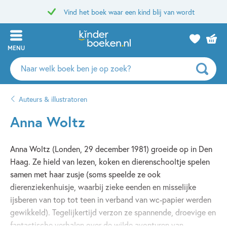
Vind het boek waar een kind blij van wordt
MENU
Zoeken
naar
boeken,
Auteurs & illustratoren
auteurs
en
Anna Woltz
uitgevers
Anna Woltz (Londen, 29 december 1981) groeide op in Den
Haag. Ze hield van lezen, koken en dierenschooltje spelen
samen met haar zusje (soms speelde ze ook
dierenziekenhuisje, waarbij zieke eenden en misselijke
ijsberen van top tot teen in verband van wc-papier werden
gewikkeld). Tegelijkertijd verzon ze spannende, droevige en
fantastische verhalen over de wilde avonturen van