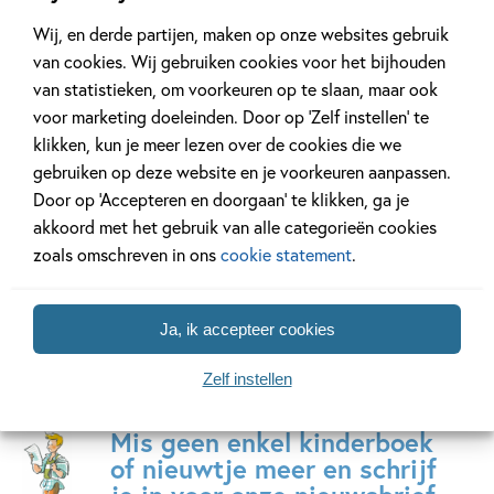
Wij, en derde partijen, maken op onze websites gebruik
van cookies. Wij gebruiken cookies voor het bijhouden
van statistieken, om voorkeuren op te slaan, maar ook
voor marketing doeleinden. Door op ‘Zelf instellen’ te
Het geheim van
ik lees informati
klikken, kun je meer lezen over de cookies die we
77 delen
35 delen
gebruiken op deze website en je voorkeuren aanpassen.
Door op ‘Accepteren en doorgaan’ te klikken, ga je
akkoord met het gebruik van alle categorieën cookies
Bekijk alle series
zoals omschreven in ons
cookie statement
.
Ja, ik accepteer cookies
Zelf instellen
Mis geen enkel kinderboek
of nieuwtje meer en schrijf