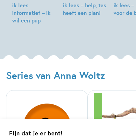
ik lees
ik lees – help, tes
ik lees –
vertellen over haar boeken. Haar boek
Het geheim van de
informatief – ik
heeft een plan!
voor de 
stoere prinses
werd in 2008 getipt door de Nederlandse
wil een pup
Anna
Anna
Kinderjury en
Red mijn hond!
werd genomineerd voor de
Anna
Woltz,
Woltz,
Kinderboekwinkelprijs 2009.
Woltz,
Saskia
Katrien
Els
Halfmouw
Holland
van
Egeraat
Series van Anna Woltz
Fijn dat je er bent!