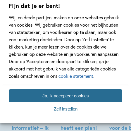
Fijn dat je er bent!
Wij, en derde partijen, maken op onze websites gebruik
van cookies. Wij gebruiken cookies voor het bijhouden
Meer van deze auteur
van statistieken, om voorkeuren op te slaan, maar ook
voor marketing doeleinden. Door op ‘Zelf instellen’ te
klikken, kun je meer lezen over de cookies die we
gebruiken op deze website en je voorkeuren aanpassen.
Door op ‘Accepteren en doorgaan’ te klikken, ga je
akkoord met het gebruik van alle categorieën cookies
zoals omschreven in ons
cookie statement
.
02-11-2026
Ja, ik accepteer cookies
Hardcover
Hardcover
Hardcover
99
12
,
,
12
,
99
99
12
Zelf instellen
ik lees
ik lees – help, tes
ik lees –
informatief – ik
heeft een plan!
voor de 