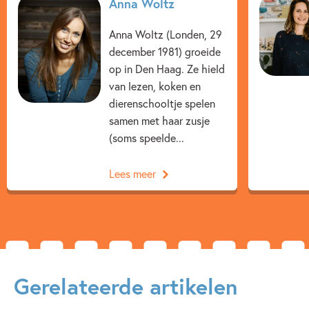
Anna Woltz
Beginnende lezer & AVI boeken
Dagelijks leven
Anna Woltz (Londen, 29
Op & rond school
Anna Woltz
Eefje Kuijl
december 1981) groeide
Eefje Kuijl
op in Den Haag. Ze hield
van lezen, koken en
dierenschooltje spelen
samen met haar zusje
(soms speelde...
Lees meer
Gerelateerde artikelen