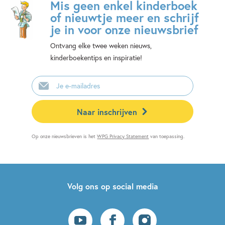
Mis geen enkel kinderboek
of nieuwtje meer en schrijf
je in voor onze nieuwsbrief
Ontvang elke twee weken nieuws,
kinderboekentips en inspiratie!
E-
mailadres
Naar inschrijven
Op onze nieuwsbrieven is het
WPG Privacy Statement
van toepassing.
Volg ons op social media