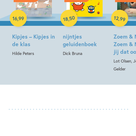
Hardcover
Hardcover
50
12
,
16
,
99
,
99
18
Hardcover
Kipjes – Kipjes in
nijntjes
Zoem & 
de klas
geluidenboek
Zoem & 
jij dat o
Hilde Peters
Dick Bruna
Lot Olsen, 
Gelder