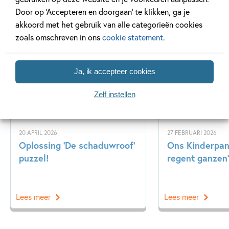
Door op ‘Accepteren en doorgaan’ te klikken, ga je
akkoord met het gebruik van alle categorieën cookies
Gerelateerde artikelen
zoals omschreven in ons
cookie statement
.
Ja, ik accepteer cookies
Achtergrond
Kinderpanel
Zelf instellen
20 APRIL 2026
27 FEBRUARI 2026
Oplossing ‘De schaduwroof’
Ons Kinderpane
puzzel!
regent ganzen’
Lees meer
Lees meer