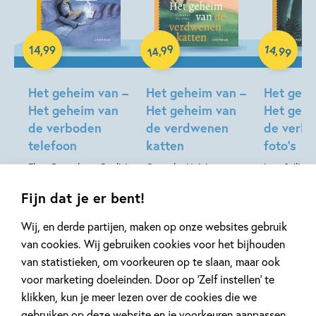
99
14
,
,
14
,
99
99
14
Hardcover
Hardcover
Hardcover
Het geheim van –
Het geheim van –
Het gehe
Het geheim van
Het geheim van
Het gehe
de verboden
de verdwenen
de verbo
telefoon
katten
foto’s
Fleur Doornberg-Puglisi,
Gonneke Huizing,
ivan & ilia, 
Saskia Halfmouw, ivan
Saskia Halfmouw, ivan
Saskia Hal
Fijn dat je er bent!
& ilia
& ilia
Wij, en derde partijen, maken op onze websites gebruik
van cookies. Wij gebruiken cookies voor het bijhouden
van statistieken, om voorkeuren op te slaan, maar ook
Meer over deze serie
voor marketing doeleinden. Door op ‘Zelf instellen’ te
klikken, kun je meer lezen over de cookies die we
gebruiken op deze website en je voorkeuren aanpassen.