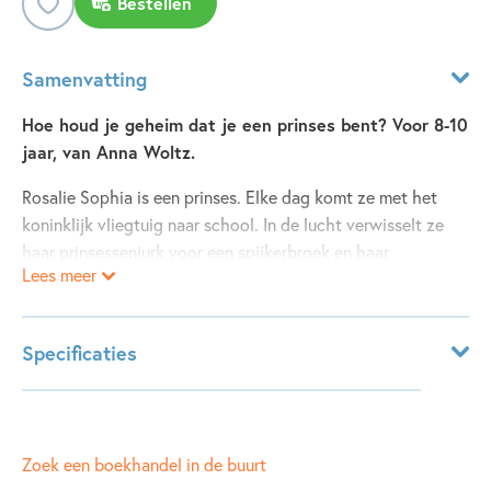
Bestellen
Samenvatting
Hoe houd je geheim dat je een prinses bent? Voor 8-10
jaar, van Anna Woltz.
Rosalie Sophia is een prinses. Elke dag komt ze met het
koninklijk vliegtuig naar school. In de lucht verwisselt ze
haar prinsessenjurk voor een spijkerbroek en haar
Lees meer
diamanten armband voor kralen van plastic. Behalve haar
beste vriend Alexander weet niemand dat Rosalie een
prinses is. In de klas heet ze gewoon Roos. Ze wil niet
Specificaties
anders zijn dan andere kinderen! Maar dan moet haar
school verhuizen naar een grijs gebouw van beton midden
Leeftijdsindicatie:
8 - 11 jaar
in de stad. Het lijkt wel een gevangenis. Rosalie bedenkt
ISBN:
9789025879327
een plan om haar school te redden. Maar kan ze nu nog
NUR:
Zoek een boekhandel in de buurt
282
geheim houden dat ze een prinses is?