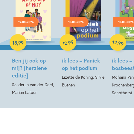
19-08-2026
10-08-2026
10-08-2026
Hardcover
99
12
,
,
18
,
99
99
12
Hardcover
Hardcover
Ben jij ook op
ik lees – Paniek
ik lees –
mij? [herziene
op het podium
bosbees
editie]
Lizette de Koning, Silvie
Mohana Van
Sanderijn van der Doef,
Buenen
Kroonenberg
Marian Latour
Schothorst