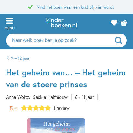
Vind het boek waar een kind blij van wordt
MENU
Zoeken
naar
boeken,
9 – 12 jaar
auteurs
en
Het geheim van… – Het geheim
uitgevers
van de stoere prinses
Anna Woltz
Saskia Halfmouw
8 - 11 jaar
5
1 review
/5