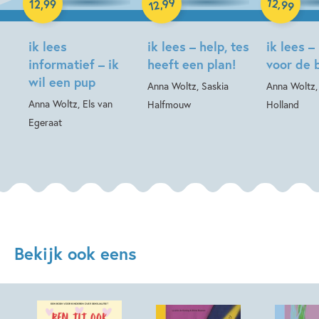
99
12
,
,
12
,
99
99
12
ik lees
ik lees – help, tes
ik lees –
informatief – ik
heeft een plan!
voor de 
wil een pup
Anna Woltz, Saskia
Anna Woltz,
Anna Woltz, Els van
Halfmouw
Holland
Egeraat
Bekijk ook eens