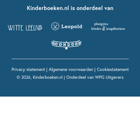
Fien en Teun
Nationale Voorleesdagen
Contact
Kinderboeken.nl is onderdeel van
Kinderboeken diversiteit
Boekentips 9 - 12 jaar
Kikker
Griffels en Penselen
Advies op maat
Grappige kinderboeken
Boekentips 12+ jaar
Spekkie en Sproet
Woutertje Pieterse Prijs
Nieuwsbrief
Spannende kinderboeken
Boekentips 15+ jaar
Mees Kees
Kinderboeken top 10
Alle boeken per onderwerp
Voor volwassenen
De regels van Floor
Prentenboeken top 10
Privacy statement
|
Algemene voorwaarden
|
Cookiestatement
Maxi & Helium
© 2026, Kinderboeken.nl | Onderdeel van
WPG Uitgevers
Voor het onderwijs
Alle kinderboekenpersonages