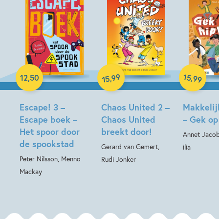
Hardcover
Hardcover
99
15
,
,
12
,
50
99
15
Paperback
Escape! 3 –
Chaos United 2 –
Makkelij
Escape boek –
Chaos United
– Gek op
Het spoor door
breekt door!
Annet Jacob
de spookstad
Gerard van Gemert,
ilia
Peter Nilsson, Menno
Rudi Jonker
Mackay