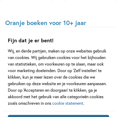
Oranje boeken voor 10+ jaar
Fijn dat je er bent!
Wij, en derde partijen, maken op onze websites gebruik
van cookies. Wij gebruiken cookies voor het bijhouden
van statistieken, om voorkeuren op te slaan, maar ook
voor marketing doeleinden. Door op ‘Zelf instellen’ te
Prijswinnaar
Prijswinnaa
klikken, kun je meer lezen over de cookies die we
Hardcover
Hardcover
Hardcover
gebruiken op deze website en je voorkeuren aanpassen.
99
15
,
,
21
,
99
99
16
Door op ‘Accepteren en doorgaan’ te klikken, ga je
akkoord met het gebruik van alle categorieën cookies
zoals omschreven in ons
cookie statement
.
De torens van
Track 2 – Patina
Zeb.
februari
Jason Reynolds
Gideon Sam