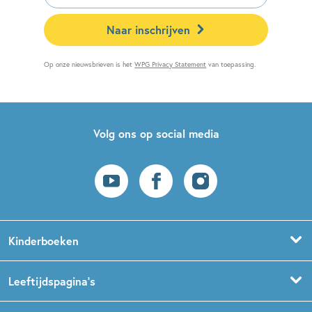
Naar inschrijven
Op onze nieuwsbrieven is het
WPG Privacy Statement
van toepassing.
Volg ons op social media
Kinderboeken
Voorleesboeken
Leeftijdspagina’s
Prentenboeken
Boekentips 0 - 1,5 jaar