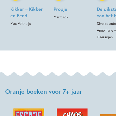
Kikker – Kikker
Propje
De dikste
en Eend
van het 
Marit Kok
Max Velthuijs
Diverse aute
Annemarie 
Haeringen
Oranje boeken voor 7+ jaar