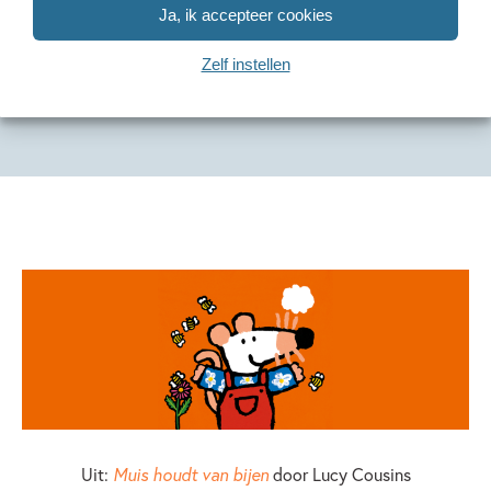
Tonke Dragt
Joshua
Ja, ik accepteer cookies
Zelf instellen
Uit:
Muis houdt van bijen
door Lucy Cousins