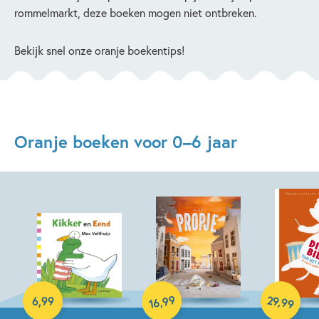
rommelmarkt, deze boeken mogen niet ontbreken.
Bekijk snel onze oranje boekentips!
Oranje boeken voor 0–6 jaar
Hardcover
Hardcover
29
99
,
,
6
,
99
99
16
Hardcover