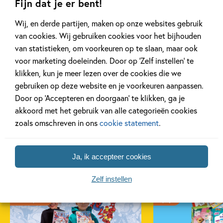
Fijn dat je er bent!
geheel eigen, vaak heel humoristische
manier.
Wij, en derde partijen, maken op onze websites gebruik
van cookies. Wij gebruiken cookies voor het bijhouden
van statistieken, om voorkeuren op te slaan, maar ook
voor marketing doeleinden. Door op ‘Zelf instellen’ te
klikken, kun je meer lezen over de cookies die we
gebruiken op deze website en je voorkeuren aanpassen.
Door op ‘Accepteren en doorgaan’ te klikken, ga je
akkoord met het gebruik van alle categorieën cookies
zoals omschreven in ons
cookie statement
.
Gerelateerde artikelen
Ja, ik accepteer cookies
Zelf instellen
Kinderpanel
Tiplijst