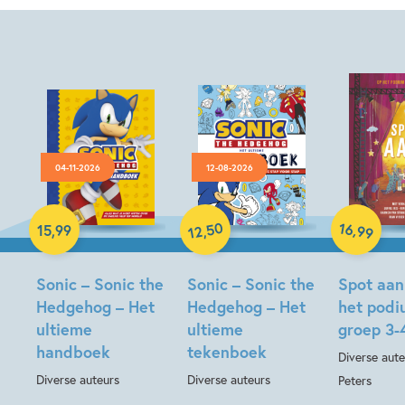
04-11-2026
12-08-2026
Hardcover
Paperback
Hardcover
50
16
,
15
,
99
,
99
12
Sonic – Sonic the
Sonic – Sonic the
Spot aan
Hedgehog – Het
Hedgehog – Het
het pod
ultieme
ultieme
groep 3-
handboek
tekenboek
Diverse aute
Diverse auteurs
Diverse auteurs
Peters