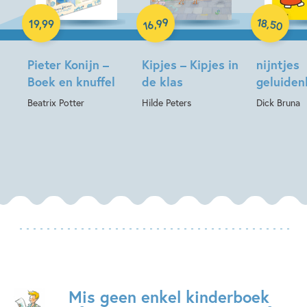
Hardcover
Hardcover
Hardcover
18
99
,
,
19
,
99
50
16
Pieter Konijn –
Kipjes – Kipjes in
nijntjes
Boek en knuffel
de klas
geluide
Beatrix Potter
Hilde Peters
Dick Bruna
Mis geen enkel kinderboek