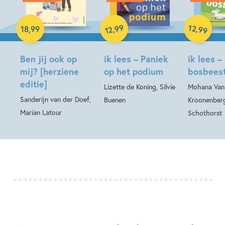
Hardcover
99
12
,
,
18
,
99
99
12
Hardcover
Hardcover
Ben jij ook op
ik lees – Paniek
ik lees –
mij? [herziene
op het podium
bosbees
editie]
Lizette de Koning, Silvie
Mohana Van
Sanderijn van der Doef,
Buenen
Kroonenberg
Marian Latour
Schothorst