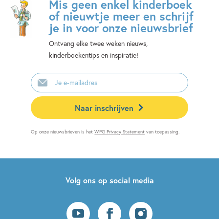
Mis geen enkel kinderboek
of nieuwtje meer en schrijf
je in voor onze nieuwsbrief
Ontvang elke twee weken nieuws,
kinderboekentips en inspiratie!
E-
mailadres
Naar inschrijven
Op onze nieuwsbrieven is het
WPG Privacy Statement
van toepassing.
Volg ons op social media