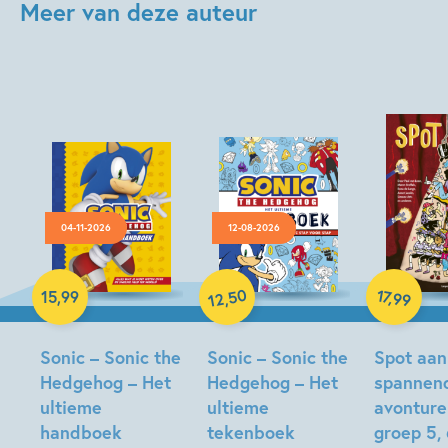
Meer van deze auteur
04-11-2026
12-08-2026
Hardcover
Paperback
Hardcover
50
17
,
15
,
99
,
99
12
Sonic – Sonic the
Sonic – Sonic the
Spot aan
Hedgehog – Het
Hedgehog – Het
spannen
ultieme
ultieme
avonture
handboek
tekenboek
groep 5, 6