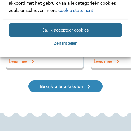
akkoord met het gebruik van alle categorieën cookies
zoals omschreven in ons
cookie statement
.
20 APRIL 2026
27 FEBRUARI 2026
Ja, ik accepteer cookies
Oplossing ‘De schaduwroof’
Ons Kinderpane
puzzel!
regent ganzen’
Zelf instellen
Lees meer
Lees meer
Bekijk alle artikelen