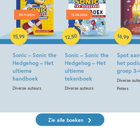
04-11-2026
12-08-2026
Hardcover
Paperback
Hardcover
50
16
,
15
,
99
,
99
12
Sonic – Sonic the
Sonic – Sonic the
Spot aan
Hedgehog – Het
Hedgehog – Het
het pod
ultieme
ultieme
groep 3-
handboek
tekenboek
Diverse aute
Diverse auteurs
Diverse auteurs
Peters
Zie alle boeken