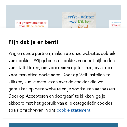
Fijn dat je er bent!
Wij, en derde partijen, maken op onze websites gebruik
van cookies. Wij gebruiken cookies voor het bijhouden
22
99
,
,
22
,
99
99
16
Hardcover
Hardcover
Hardcover
van statistieken, om voorkeuren op te slaan, maar ook
voor marketing doeleinden. Door op ‘Zelf instellen’ te
Voorleesbundels
Voorleesbundels
Voorlees
klikken, kun je meer lezen over de cookies die we
– Het grote
– Herfst en
– Kleertj
gebruiken op deze website en je voorkeuren aanpassen.
voorleesboek
winter met
pyjamaat
Door op ‘Accepteren en doorgaan’ te klikken, ga je
voor alle
Kikker & Pad
Nannie Kuipe
akkoord met het gebruik van alle categorieën cookies
seizoenen
Arnold Lobel
den Hollande
zoals omschreven in ons
cookie statement
.
Diverse auteurs
Smit, Sandr