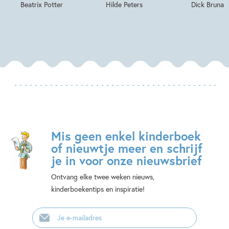
Beatrix Potter
Hilde Peters
Dick Bruna
Mis geen enkel kinderboek
of nieuwtje meer en schrijf
je in voor onze nieuwsbrief
Ontvang elke twee weken nieuws,
kinderboekentips en inspiratie!
E-
mailadres