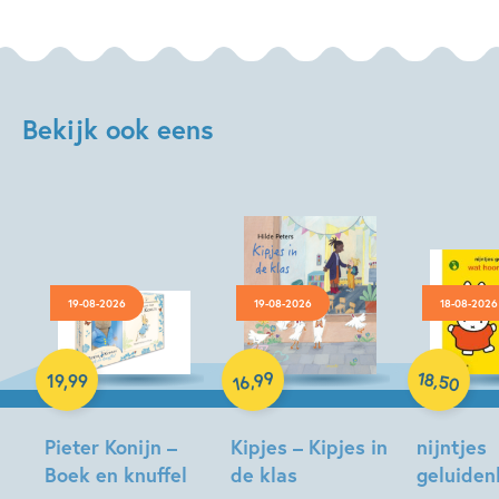
Bekijk ook eens
19-08-2026
19-08-2026
18-08-2026
Hardcover
Hardcover
Hardcover
18
99
,
,
19
,
99
50
16
Pieter Konijn –
Kipjes – Kipjes in
nijntjes
Boek en knuffel
de klas
geluide