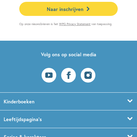
Naar inschrijven
Op onze nieuwsbrieven is het
WPG Privacy Statement
van toepassing.
Volg ons op social media
Kinderboeken
Voorleesboeken
Leeftijdspagina’s
Prentenboeken
Boekentips 0 - 1,5 jaar
Series & karakters