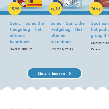
Hardcover
Paperback
Hardcover
50
16
,
15
,
99
,
99
12
Sonic – Sonic the
Sonic – Sonic the
Spot aan
Hedgehog – Het
Hedgehog – Het
het pod
ultieme
ultieme
groep 3-
handboek
tekenboek
Diverse aute
Diverse auteurs
Diverse auteurs
Peters
Zie alle boeken