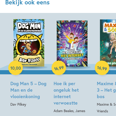
Bekijk ook eens
Paperback
Hardcover
99
16
,
,
10
,
00
99
16
Hardcover
Dog Man 5 – Dog
Hoe ik per
Maxime 
Man en de
ongeluk het
3 – Het 
vlooienkoning
internet
bos
verwoestte
Dav Pilkey
Maxime & So
Adam Beales, James
Vriends