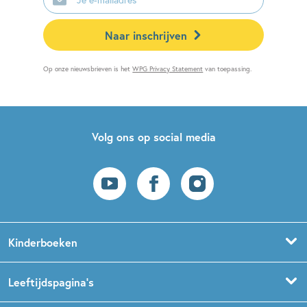
mailadres
Naar inschrijven
Op onze nieuwsbrieven is het
WPG Privacy Statement
van toepassing.
Volg ons op social media
Kinderboeken
Voorleesboeken
Leeftijdspagina’s
Prentenboeken