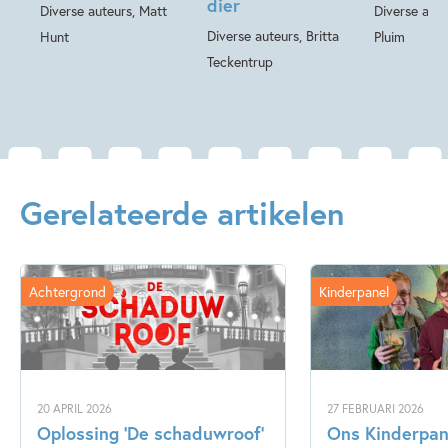
dier
Diverse auteurs, Matt
Diverse aute
Diverse auteurs, Britta
Hunt
Pluim
Teckentrup
Gerelateerde artikelen
Achtergrond
Kinderpanel
20 APRIL 2026
27 FEBRUARI 2026
Oplossing ‘De schaduwroof’
Ons Kinderpane