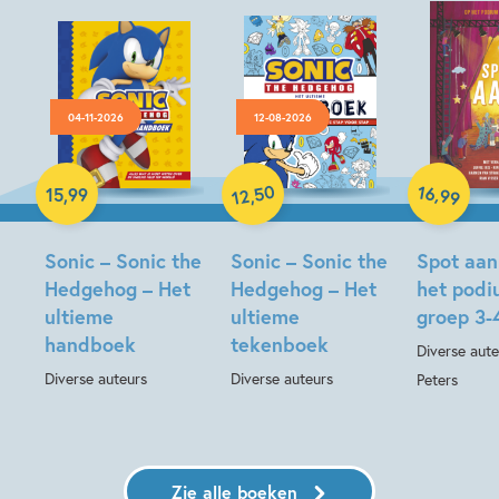
04-11-2026
12-08-2026
Hardcover
Paperback
Hardcover
50
16
,
15
,
99
,
99
12
Sonic – Sonic the
Sonic – Sonic the
Spot aan
Hedgehog – Het
Hedgehog – Het
het pod
ultieme
ultieme
groep 3-
handboek
tekenboek
Diverse aute
Diverse auteurs
Diverse auteurs
Peters
Zie alle boeken