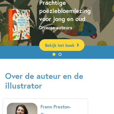
Prachtige
poëziebloemlezing
voor jong en oud
Diverse auteurs
Bekijk het boek
Over de auteur en de
illustrator
Frann Preston-