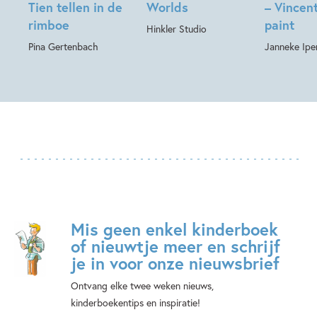
Tien tellen in de
Worlds
– Vincent
rimboe
paint
Hinkler Studio
Pina Gertenbach
Janneke Ipe
Mis geen enkel kinderboek
of nieuwtje meer en schrijf
je in voor onze nieuwsbrief
Ontvang elke twee weken nieuws,
kinderboekentips en inspiratie!