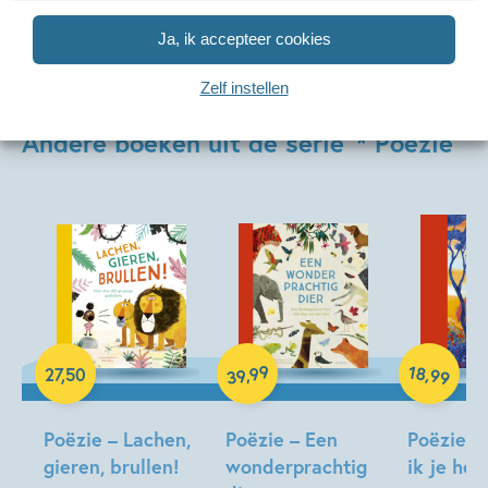
Ja, ik accepteer cookies
Zelf instellen
Andere boeken uit de serie '* Poëzie'
99
18
,
,
27
,
50
99
39
Hardcover
Hardcover
Hardcover
Poëzie – Lachen,
Poëzie – Een
Poëzie – 
gieren, brullen!
wonderprachtig
ik je heb