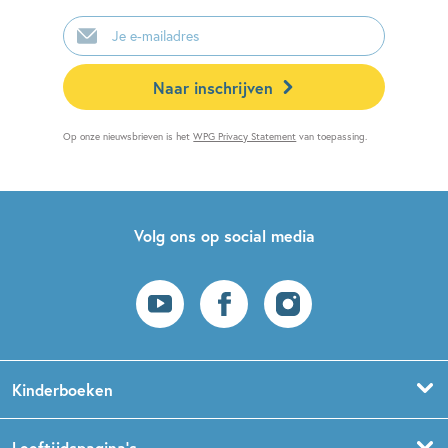
E-
mailadres
Naar inschrijven
Op onze nieuwsbrieven is het
WPG Privacy Statement
van toepassing.
Volg ons op social media
Kinderboeken
Voorleesboeken
Leeftijdspagina’s