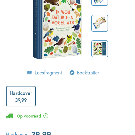
Leesfragment
Boektrailer
Hardcover
39
,
99
Op voorraad
39
,
99
Hardcover: