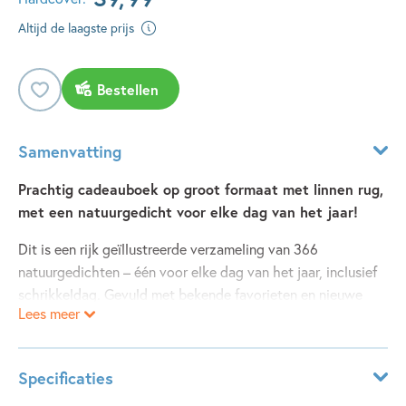
Altijd de laagste prijs
Bestellen
Samenvatting
Prachtig cadeauboek op groot formaat met linnen rug,
met een natuurgedicht voor elke dag van het jaar!
Dit is een rijk geïllustreerde verzameling van 366
natuurgedichten – één voor elke dag van het jaar, inclusief
schrikkeldag. Gevuld met bekende favorieten en nieuwe
Lees meer
gedichten, geschreven door een grote verscheidenheid aan
auteurs. Een prachtig boek om in te grasduinen, of om elke
dag open te leggen!
Specificaties
Met 180 illustraties van Frann Preston-Gannon en gedichten