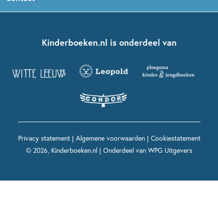
Boekentips 5 - 7 jaar
Dolfje Weerwolfje
Kinderjury
Over ons
Kinderboeken klassiekers
Boekentips 7 - 9 jaar
Fien en Teun
Nationale Voorleesdagen
Contact
Kinderboeken.nl is onderdeel van
Kinderboeken diversiteit
Boekentips 9 - 12 jaar
Kikker
Griffels en Penselen
Advies op maat
Grappige kinderboeken
Boekentips 12+ jaar
Spekkie en Sproet
Woutertje Pieterse Prijs
Nieuwsbrief
Spannende kinderboeken
Boekentips 15+ jaar
Mees Kees
Kinderboeken top 10
Alle boeken per onderwerp
Voor volwassenen
De regels van Floor
Prentenboeken top 10
Privacy statement
|
Algemene voorwaarden
|
Cookiestatement
Maxi & Helium
© 2026, Kinderboeken.nl | Onderdeel van
WPG Uitgevers
Voor het onderwijs
Alle kinderboekenpersonages