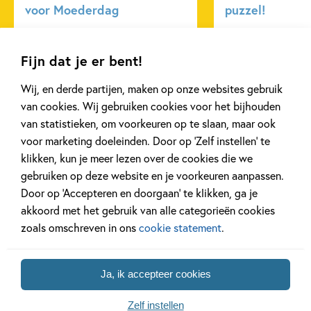
voor Moederdag
puzzel!
Fijn dat je er bent!
Lees meer
Lees meer
Wij, en derde partijen, maken op onze websites gebruik
van cookies. Wij gebruiken cookies voor het bijhouden
Bekijk alle artikelen
van statistieken, om voorkeuren op te slaan, maar ook
voor marketing doeleinden. Door op ‘Zelf instellen’ te
klikken, kun je meer lezen over de cookies die we
gebruiken op deze website en je voorkeuren aanpassen.
Door op ‘Accepteren en doorgaan’ te klikken, ga je
akkoord met het gebruik van alle categorieën cookies
Bekijk ook eens
zoals omschreven in ons
cookie statement
.
Ja, ik accepteer cookies
Zelf instellen