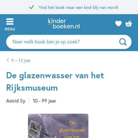
Vind het boek waar een kind blij van wordt
MENU
Zoeken
naar
boeken,
9 – 12 jaar
auteurs
en
De glazenwasser van het
uitgevers
Rijksmuseum
Astrid Sy
10 - 99 jaar