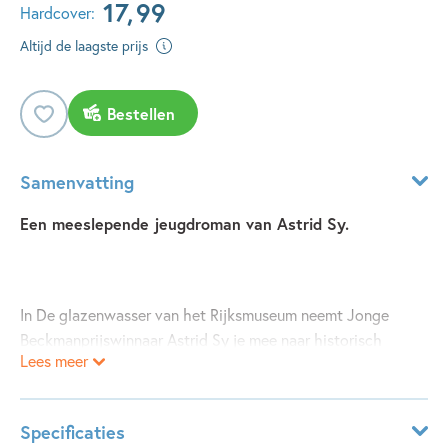
17
,
99
Hardcover:
Altijd de laagste prijs
Bestellen
Samenvatting
Een meeslepende jeugdroman van Astrid Sy.
In De glazenwasser van het Rijksmuseum neemt Jonge
Beckmanprijswinnaar Astrid Sy je mee naar historisch
Lees meer
Amsterdam, wanneer de 12-jarige Freddie een groot geheim
in het Rijksmuseum ontdekt. Een meeslepend avontuur over
tijdreizen, kunst en identiteit dat zich afspeelt in de
Specificaties
hoofdstad.