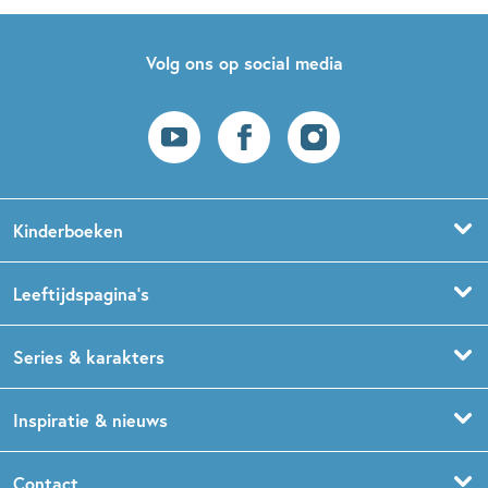
Volg ons op social media
Kinderboeken
Voorleesboeken
Leeftijdspagina’s
Prentenboeken
Boekentips 0 - 1,5 jaar
Series & karakters
Peuterboeken
Boekentips 1,5 - 3 jaar
De Gorgels
Inspiratie & nieuws
Babyboeken
Boekentips 3 - 5 jaar
Dog Man
Kinderboekenweek
Contact
Sprookjesboeken