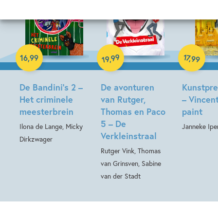
Hardcover
Hardcover
99
17
,
16
,
99
,
99
19
Hardcover
De Bandini’s 2 –
De avonturen
Kunstpr
Het criminele
van Rutger,
– Vincent
meesterbrein
Thomas en Paco
paint
5 – De
Ilona de Lange, Micky
Janneke Ipe
Verkleinstraal
Dirkzwager
Rutger Vink, Thomas
van Grinsven, Sabine
van der Stadt