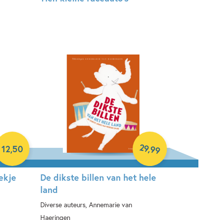
Hardcover
29
,
12
,
50
99
ekje
De dikste billen van het hele
land
Diverse auteurs, Annemarie van
Haeringen