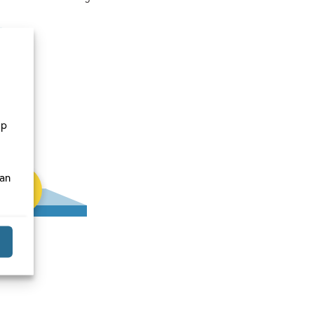
Hardcover
op
van
99
,
3
e
lo,
?