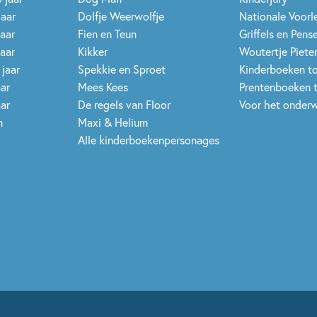
jaar
Dolfje Weerwolfje
Nationale Voor
jaar
Fien en Teun
Griffels en Pens
jaar
Kikker
Woutertje Pieter
 jaar
Spekkie en Sproet
Kinderboeken t
aar
Mees Kees
Prentenboeken 
aar
De regels van Floor
Voor het onderw
n
Maxi & Helium
Alle kinderboekenpersonages