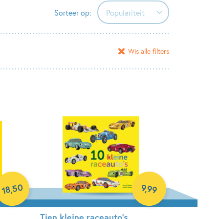
Sorteer op:
Populariteit
Populariteit
Wis alle filters
Verschijningsdatum
Alfabetisch (A-Z)
Alfabetisch (Z-A)
Prijs (oplopend)
Prijs (aflopend)
50
9
,
99
,
18
Tien kleine raceauto’s