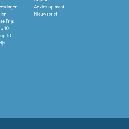
leesdagen
Advies op maat
elen
Nieuwsbrief
se Prijs
op 10
top 10
ijs