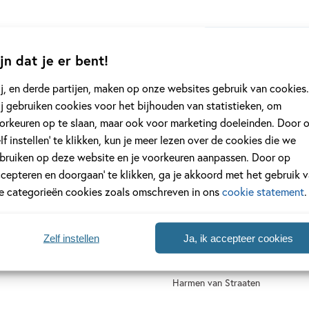
rdcover
jn dat je er bent!
j, en derde partijen, maken op onze websites gebruik van cookies.
j gebruiken cookies voor het bijhouden van statistieken, om
orkeuren op te slaan, maar ook voor marketing doeleinden. Door 
elf instellen’ te klikken, kun je meer lezen over de cookies die we
bruiken op deze website en je voorkeuren aanpassen. Door op
ccepteren en doorgaan’ te klikken, ga je akkoord met het gebruik 
10
,
00
le categorieën cookies zoals omschreven in ons
cookie statement
.
e & Molly –
Grappige en ondeugend
Zelf instellen
Ja, ik accepteer cookies
deelboekjes
rijmprentenboeken – Hal
hallo, wie brult daar zo
rdcover
Harmen van Straaten