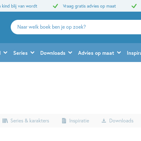
 kind blij van wordt
Vraag gratis advies op maat
Zoeken
naar
boeken,
auteurs
d
Series
Downloads
Advies op maat
Inspir
en
uitgevers
Series & karakters
Inspiratie
Downloads