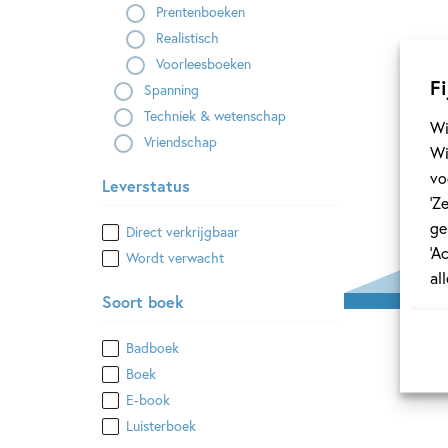
Ha
Prentenboeken
Realistisch
Voorleesboeken
Fi
Spanning
Techniek & wetenschap
Wi
Vriendschap
Wi
vo
Leverstatus
‘Z
ge
Direct verkrijgbaar
‘A
Wordt verwacht
al
Soort boek
Mik
Badboek
uit
Boek
E-book
Ha
Luisterboek