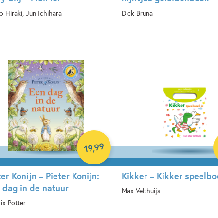
o Hiraki, Jun Ichihara
Dick Bruna
rdcover
Hardcover
99
,
19
ter Konijn – Pieter Konijn:
Kikker – Kikker speelbo
 dag in de natuur
Max Velthuijs
ix Potter
Hardcover