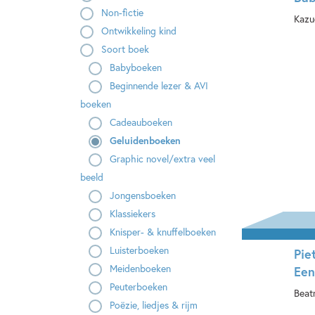
Non-fictie
Kazu
Ontwikkeling kind
Ha
Soort boek
Babyboeken
Beginnende lezer & AVI
boeken
Cadeauboeken
Geluidenboeken
Graphic novel/extra veel
beeld
Jongensboeken
Klassiekers
Knisper- & knuffelboeken
Luisterboeken
Pie
Meidenboeken
Een
Peuterboeken
Beatr
Poëzie, liedjes & rijm