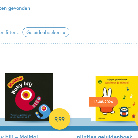
ken gevonden
n filters:
Geluidenboeken
18-08-2026
9
,
99
y blij – MoiMoi
nijntjes geluidenboek