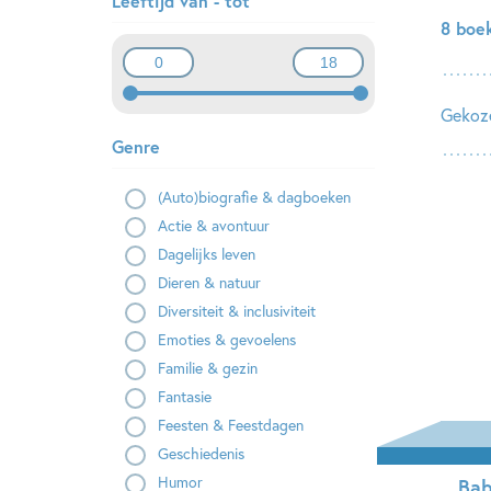
Leeftijd van - tot
8 boe
Gekoze
Genre
(Auto)biografie & dagboeken
Actie & avontuur
Dagelijks leven
Dieren & natuur
Diversiteit & inclusiviteit
Emoties & gevoelens
Familie & gezin
Fantasie
Feesten & Feestdagen
Geschiedenis
Humor
Bab