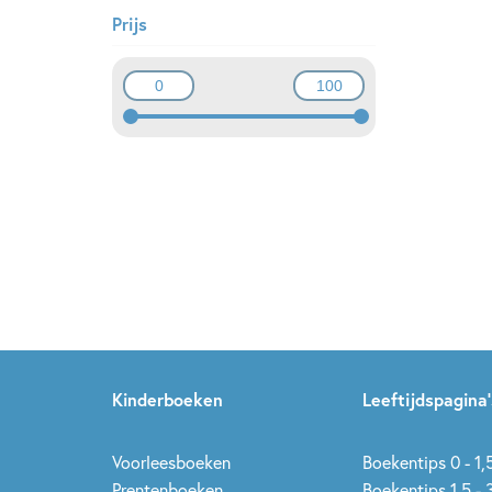
Prijs
Kinderboeken
Leeftijdspagina’
Voorleesboeken
Boekentips 0 - 1,5
Prentenboeken
Boekentips 1,5 - 3