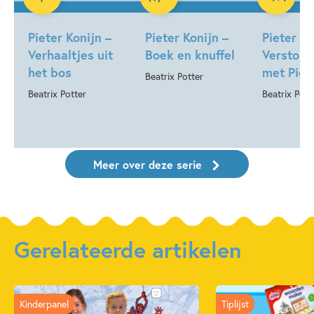
Pieter Konijn –
Pieter Konijn –
Pieter Ko
Verhaaltjes uit
Boek en knuffel
Verstopp
het bos
met Piet
Beatrix Potter
Beatrix Potter
Beatrix Pott
Meer over deze serie
Gerelateerde artikelen
Kinderpanel
Tiplijst