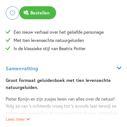
Bestellen
Een nieuw verhaal over het geliefde personage
Met tien levensechte natuurgeluiden
In de klassieke stijl van Beatrix Potter
Samenvatting
Groot formaat geluidenboek met tien levensechte
natuurgeluiden.
Pieter Konijn en zijn zusjes leren van alles over de natuur!
Volg ze van ’s ochtends vroeg tot ’s avonds laat terwijl ze
tijdens een wandeling de interessantste dingen ontdekken:
Lees meer
verschillende soorten dieren en bomen, maar ook wat een