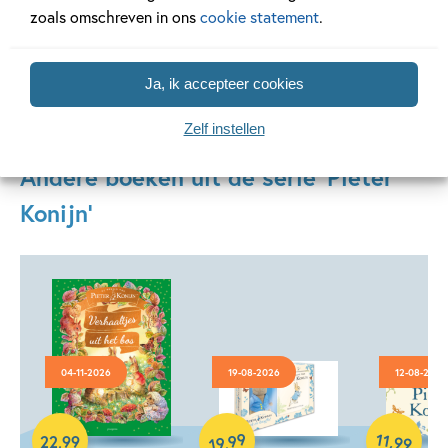
zoals omschreven in ons
cookie statement
.
Lees verder
Ja, ik accepteer cookies
Zelf instellen
Andere boeken uit de serie 'Pieter
Konijn'
04-11-2026
19-08-2026
12-08-2026
Hardcover
Hardcover
Hardcover
99
11
,
22
,
99
,
99
19