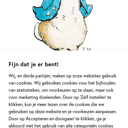
Fijn dat je er bent!
Wij, en derde partijen, maken op onze websites gebruik
Pieter Konijn
van cookies. Wij gebruiken cookies voor het bijhouden
van statistieken, om voorkeuren op te slaan, maar ook
Pieter Konijn is ondeugend, nieuwsgierig en wereldberoemd!
voor marketing doeleinden. Door op ‘Zelf instellen’ te
Het klassieke verhaal van Beatrix Potter is al generaties
klikken, kun je meer lezen over de cookies die we
lang geliefd. De warme, tijdloze verhaaltjes, met hun
gebruiken op deze website en je voorkeuren aanpassen.
prachtige klassieke illustraties, nodigen uit tot samen lezen
Door op ‘Accepteren en doorgaan’ te klikken, ga je
en wegdromen.
akkoord met het gebruik van alle categorieën cookies