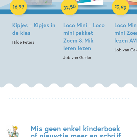
50
10
,
,
16
,
99
99
32
Kipjes – Kipjes in
Loco Mini – Loco
Loco Min
de klas
mini pakket
mini Zo
Zoem & Mik
lezen AVI
Hilde Peters
leren lezen
Job van Gel
Job van Gelder
Mis geen enkel kinderboek
of nieuwtje meer en schrijf