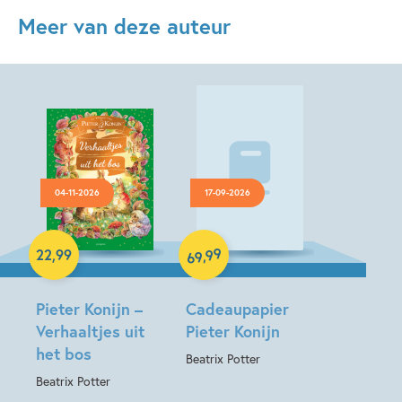
Meer van deze auteur
04-11-2026
17-09-2026
Diversen
Hardcover
99
,
22
,
99
69
Pieter Konijn –
Cadeaupapier
Verhaaltjes uit
Pieter Konijn
het bos
Beatrix Potter
Beatrix Potter