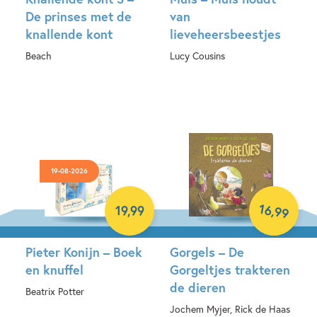
De prinses met de
van
knallende kont
lieveheersbeestjes
Beach
Lucy Cousins
Hardcover
Hardcover
19-08-2026
16
,
19
,
99
99
Pieter Konijn – Boek
Gorgels – De
en knuffel
Gorgeltjes trakteren
de dieren
Beatrix Potter
Jochem Myjer, Rick de Haas