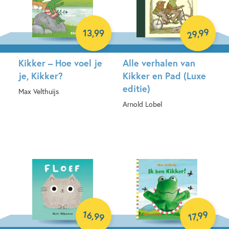
99
,
13
,
99
29
Kikker – Hoe voel je
Alle verhalen van
je, Kikker?
Kikker en Pad (Luxe
editie)
Max Velthuijs
Arnold Lobel
Hardcover
Hardcover
16
99
,
,
99
17