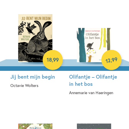
Hardcover
Hardcover
99
18
,
99
,
12
Jij bent mijn begin
Olifantje – Olifantje
in het bos
Octavie Wolters
Annemarie van Haeringen
Hardcover
Hardcover