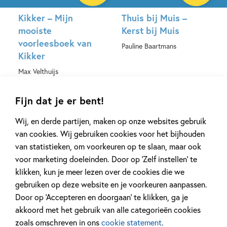
Kikker – Mijn
Thuis bij Muis –
mooiste
Kerst bij Muis
voorleesboek van
Pauline Baartmans
Kikker
Hardcover
Max Velthuijs
Hardcover
Fijn dat je er bent!
Wij, en derde partijen, maken op onze websites gebruik
van cookies. Wij gebruiken cookies voor het bijhouden
van statistieken, om voorkeuren op te slaan, maar ook
voor marketing doeleinden. Door op ‘Zelf instellen’ te
klikken, kun je meer lezen over de cookies die we
99
,
17
,
99
24
gebruiken op deze website en je voorkeuren aanpassen.
Door op ‘Accepteren en doorgaan’ te klikken, ga je
akkoord met het gebruik van alle categorieën cookies
Kikker – Het grote
Wolken kijken voor
zoals omschreven in ons
cookie statement
.
flapjesboek van
beginners