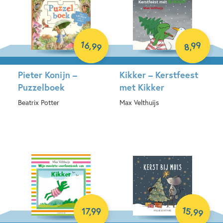
16
99
,
99
,
8
Pieter Konijn –
Kikker – Kerstfeest
Puzzelboek
met Kikker
Beatrix Potter
Max Velthuijs
Hardcover
Hardcover
15
,
17
,
99
99