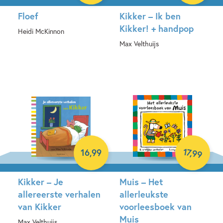
Floef
Kikker – Ik ben
Kikker! + handpop
Heidi McKinnon
Max Velthuijs
Hardcover
Hardcover
17
,
16
,
99
99
Kikker – Je
Muis – Het
allereerste verhalen
allerleukste
van Kikker
voorleesboek van
Muis
Max Velthuijs