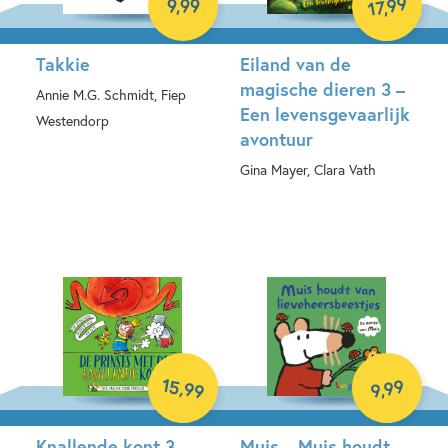
99
9
,
99
,
17
Takkie
Eiland van de
magische dieren 3 –
Annie M.G. Schmidt, Fiep
Een levensgevaarlijk
Westendorp
avontuur
Hardcover
Gina Mayer, Clara Vath
Hardcover
15
99
,
99
,
9
Knallende kont 3 –
Muis – Muis houdt