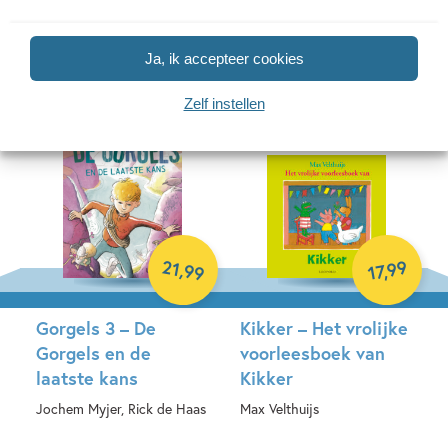
Kikker
Gavin Pretor-Pinney, William
Max Velthuijs
Grill
Ja, ik accepteer cookies
Hardcover
Hardcover
Zelf instellen
21
99
,
,
99
17
Gorgels 3 – De
Kikker – Het vrolijke
Gorgels en de
voorleesboek van
laatste kans
Kikker
Jochem Myjer, Rick de Haas
Max Velthuijs