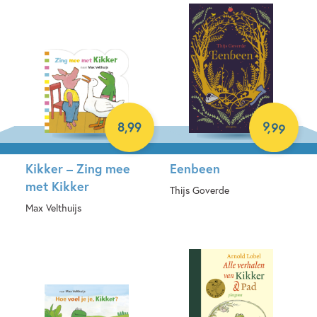
Hardcover
Hardcover
9
,
99
8
,
99
Kikker – Zing mee
Eenbeen
met Kikker
Thijs Goverde
Max Velthuijs
E-book
Hardcover