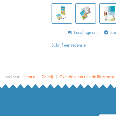
Leesfragment
Boe
Schrijf een recensie
Inhoud
Galerij
Over de auteur en de illustrator
Snel naar: