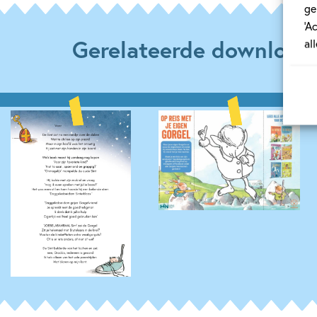
ge
‘A
Gerelateerde download
al