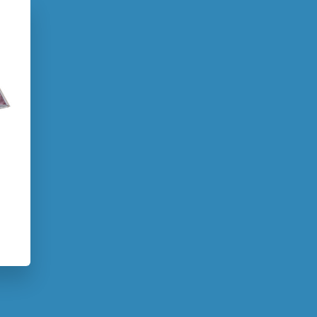
d
2018
9 – 12 jaar
Actie & avontuur
 natuur
Familie & gezin
Fantasie
Opa & oma
Voorleesboeken
er
Rick de Haas