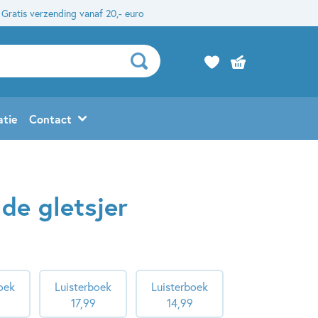
Gratis verzending vanaf 20,- euro
atie
Contact
de gletsjer
oek
Luisterboek
Luisterboek
17
,
99
14
,
99