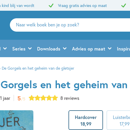
 kind blij van wordt
Vraag gratis advies op maat
Zoeken
naar
boeken,
auteurs
d
Series
Downloads
Advies op maat
Inspir
en
uitgevers
– De Gorgels en het geheim van de gletsjer
 Gorgels en het geheim van 
5
11 jaar
8 reviews
/5
Hardcover
Luisterb
18
,
99
17
,
99