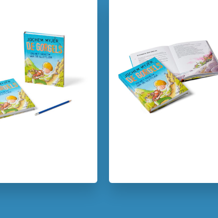
Uitgever:
Leopol
Verschijningsdatum:
29-10-
Kenmerken van dit boek
5 – 7 jaar
7 – 9 jaar
Broers & zussen
Dieren &
Fantasie & magie
Humor
Vriendschap
Jochem Myj