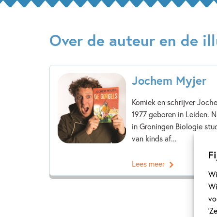
Over de auteur en de ill
Jochem Myjer
Komiek en schrijver Joch
1977 geboren in Leiden. N
in Groningen Biologie stud
van kinds af...
Fi
Lees meer
Wi
Wi
vo
‘Z