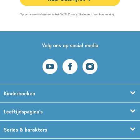
Op onze nieuwsbrieven is het
WPG Privacy Statement
van toepassing.
Volg ons op social media
Kinderboeken
Voorleesboeken
Leeftijdspagina’s
Prentenboeken
Boekentips 0 - 1,5 jaar
Series & karakters
Peuterboeken
Boekentips 1,5 - 3 jaar