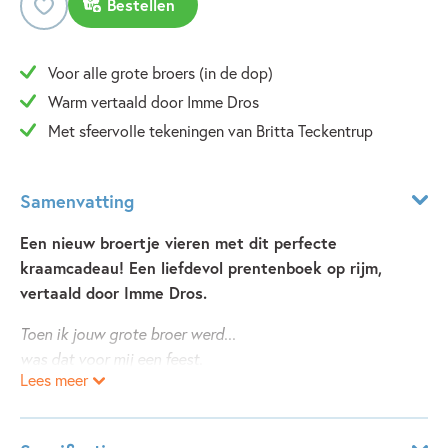
Bestellen
Voor alle grote broers (in de dop)
Warm vertaald door Imme Dros
Met sfeervolle tekeningen van Britta Teckentrup
Samenvatting
Een nieuw broertje vieren met dit perfecte
kraamcadeau! Een liefdevol prentenboek op rijm,
vertaald door Imme Dros.
Toen ik jouw grote broer werd...
was dat voor mij een feest.
Lees meer
Ik was tot jij kwam altijd
de kleinste thuis geweest.