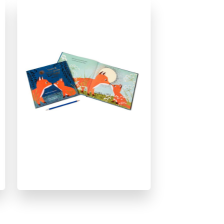
Cadeauboeken
Dieren & natuur
Emoties & gevoelens
Familie & gezin
Ontwikkeling kind
Prentenboeken
Vriendschap
Zelfvertrouwen & weerbaarheid
Britta Teckentrup