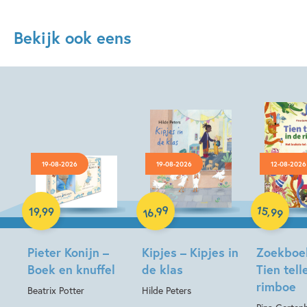
Bekijk ook eens
19-08-2026
19-08-2026
12-08-2026
Hardcover
Hardcover
Hardcover
99
15
,
,
19
,
99
99
16
Pieter Konijn –
Kipjes – Kipjes in
Zoekboe
Boek en knuffel
de klas
Tien tell
rimboe
Beatrix Potter
Hilde Peters