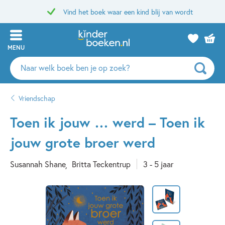
Vind het boek waar een kind blij van wordt
MENU
Zoeken
naar
boeken,
Vriendschap
auteurs
en
Toen ik jouw … werd – Toen ik
uitgevers
jouw grote broer werd
Susannah Shane
Britta Teckentrup
3 - 5 jaar