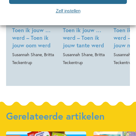
99
15
Zelf instellen
,
,
15
,
99
99
15
Hardcover
Hardcover
Hardcover
Toen ik jouw …
Toen ik jouw …
Toen ik 
werd – Toen ik
werd – Toen ik
werd – T
jouw oom werd
jouw tante werd
jouw ma
Susannah Shane, Britta
Susannah Shane, Britta
Susannah Sh
Teckentrup
Teckentrup
Teckentrup
Gerelateerde artikelen