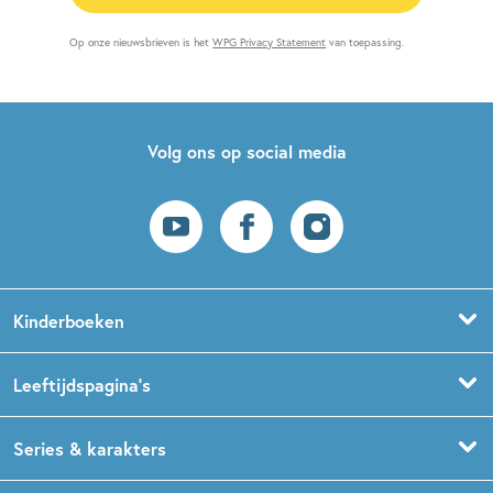
Op onze nieuwsbrieven is het
WPG Privacy Statement
van toepassing.
Volg ons op social media
Kinderboeken
Voorleesboeken
Leeftijdspagina’s
Prentenboeken
Boekentips 0 - 1,5 jaar
Series & karakters
Peuterboeken
Boekentips 1,5 - 3 jaar
De Gorgels