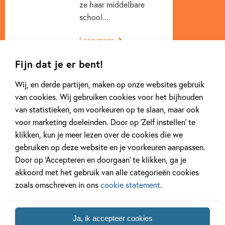
ze haar middelbare
school...
Lees meer
Fijn dat je er bent!
Wij, en derde partijen, maken op onze websites gebruik
van cookies. Wij gebruiken cookies voor het bijhouden
van statistieken, om voorkeuren op te slaan, maar ook
voor marketing doeleinden. Door op ‘Zelf instellen’ te
klikken, kun je meer lezen over de cookies die we
Andere boeken uit de serie 'Toen ik
gebruiken op deze website en je voorkeuren aanpassen.
jouw ... werd'
Door op ‘Accepteren en doorgaan’ te klikken, ga je
akkoord met het gebruik van alle categorieën cookies
zoals omschreven in ons
cookie statement
.
Ja, ik accepteer cookies