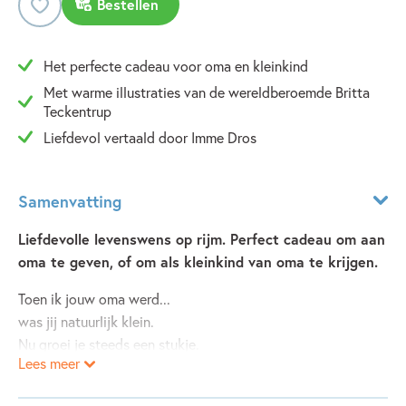
Bestellen
Het perfecte cadeau voor oma en kleinkind
Met warme illustraties van de wereldberoemde Britta
Teckentrup
Liefdevol vertaald door Imme Dros
Samenvatting
Liefdevolle levenswens op rijm. Perfect cadeau om aan
oma te geven, of om als kleinkind van oma te krijgen.
Toen ik jouw oma werd...
was jij natuurlijk klein.
Nu groei je steeds een stukje.
Lees meer
Tot jij zelf groot zal zijn.