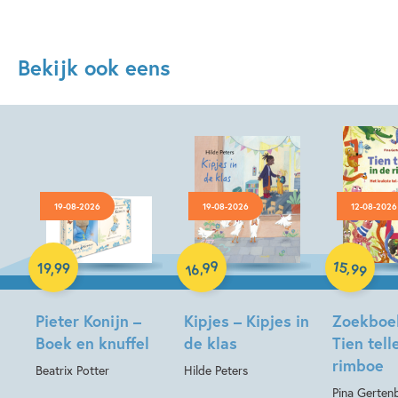
Bekijk ook eens
19-08-2026
19-08-2026
12-08-2026
Hardcover
Hardcover
Hardcover
99
15
,
,
19
,
99
99
16
Pieter Konijn –
Kipjes – Kipjes in
Zoekboe
Boek en knuffel
de klas
Tien tell
rimboe
Beatrix Potter
Hilde Peters
Pina Gerten