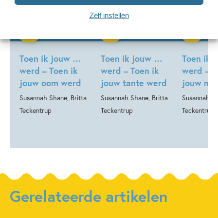
Zelf instellen
99
15
,
,
15
,
99
99
15
Hardcover
Hardcover
Hardcover
Toen ik jouw …
Toen ik jouw …
Toen ik 
werd – Toen ik
werd – Toen ik
werd – T
jouw oom werd
jouw tante werd
jouw ma
Susannah Shane, Britta
Susannah Shane, Britta
Susannah Sh
Teckentrup
Teckentrup
Teckentrup
Gerelateerde artikelen