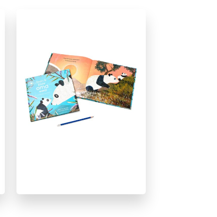
Emoties & gevoelens
Familie & gezin
Ontwikkeling kind
Prentenboeken
Zelfvertrouwen & weerbaarheid
Britta Teckentrup