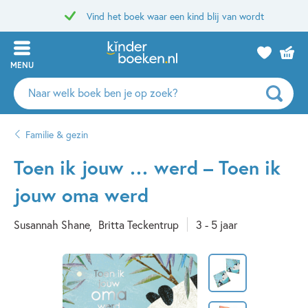
Vind het boek waar een kind blij van wordt
MENU
Zoeken
naar
boeken,
Familie & gezin
auteurs
en
Toen ik jouw … werd – Toen ik
uitgevers
jouw oma werd
Susannah Shane
Britta Teckentrup
3 - 5 jaar