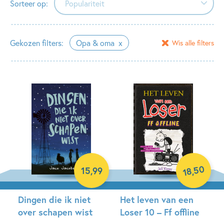
Sorteer op:
Populariteit
Populariteit
Gekozen filters:
Opa & oma
Wis alle filters
Verschijningsdatum
Alfabetisch (A-Z)
Alfabetisch (Z-A)
Prijs (oplopend)
Prijs (aflopend)
50
15
,
99
,
18
Dingen die ik niet
Het leven van een
over schapen wist
Loser 10 – Ff offline