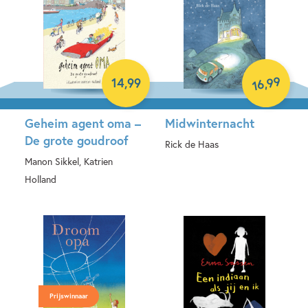
99
14
,
99
,
16
Geheim agent oma –
Midwinternacht
De grote goudroof
Rick de Haas
Manon Sikkel, Katrien
Hardcover
Holland
Hardcover
Prijswinnaar