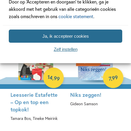
Door op ‘Accepteren en doorgaan’ te klikken, ga je
zeehondenjong
Ted van Lieshout
akkoord met het gebruik van alle categorieën cookies
Erna Sassen
zoals omschreven in ons
cookie statement
.
Hardcover
E-book
Ja, ik accepteer cookies
Zelf instellen
Prijswinnaar
14
99
,
99
,
7
Leesserie Estafette
Niks zeggen!
– Op en top een
Gideon Samson
topkok!
E-book
Tamara Bos, Tineke Meirink
Hardcover