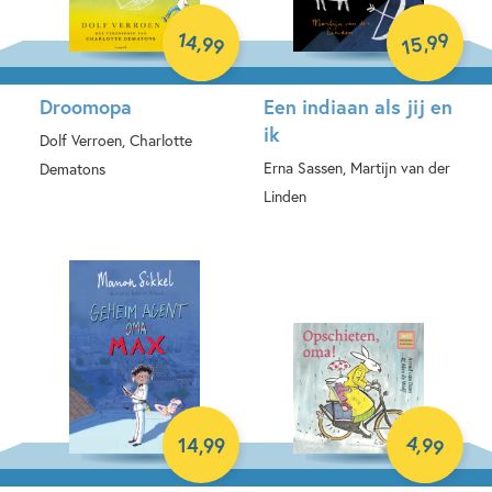
14
99
,
,
99
15
Droomopa
Een indiaan als jij en
ik
Dolf Verroen, Charlotte
Erna Sassen, Martijn van der
Dematons
Linden
Hardcover
Hardcover
4
,
99
14
,
99