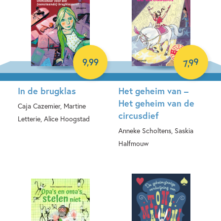
99
9
,
99
,
7
In de brugklas
Het geheim van –
Het geheim van de
Caja Cazemier, Martine
circusdief
Letterie, Alice Hoogstad
Anneke Scholtens, Saskia
E-book
Halfmouw
E-book