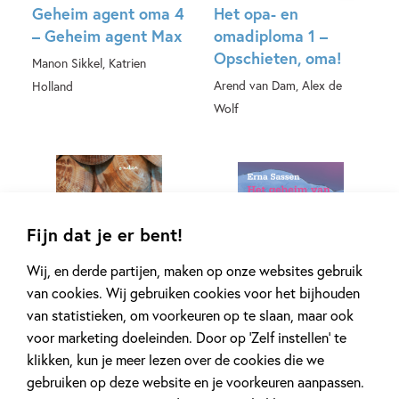
Geheim agent oma 4
Het opa- en
– Geheim agent Max
omadiploma 1 –
Opschieten, oma!
Manon Sikkel, Katrien
Arend van Dam, Alex de
Holland
Wolf
Hardcover
E-book
Fijn dat je er bent!
Wij, en derde partijen, maken op onze websites gebruik
van cookies. Wij gebruiken cookies voor het bijhouden
99
17
,
99
,
7
van statistieken, om voorkeuren op te slaan, maar ook
voor marketing doeleinden. Door op ‘Zelf instellen’ te
klikken, kun je meer lezen over de cookies die we
Onder mijn matras
Het geheim van –
gebruiken op deze website en je voorkeuren aanpassen.
de erwt
Het geheim van het