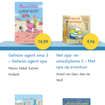
4
,
99
14
,
99
Geheim agent oma 3
Het opa- en
– Geheim agent opa
omadiploma 2 – Met
opa op avontuur
Manon Sikkel, Katrien
Arend van Dam, Alex de
Holland
Wolf
Hardcover
E-book