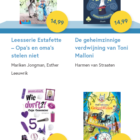
14
99
,
,
99
14
Leesserie Estafette
De geheimzinnige
– Opa’s en oma’s
verdwijning van Toni
stelen niet
Malloni
Mariken Jongman, Esther
Harmen van Straaten
Leeuwrik
Hardcover
Hardcover