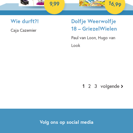
16
,
9
,
99
99
Wie durft?!
Dolfje Weerwolfje
18 – GriezelWielen
Caja Cazemier
Paul van Loon, Hugo van
E-book
Look
Hardcover
1
2
3
volgende
Volg ons op social media