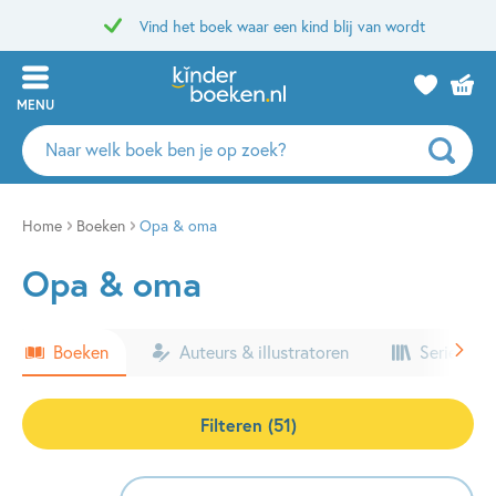
Vind het boek waar een kind blij van wordt
MENU
Zoeken
naar
boeken,
auteurs
Home
Boeken
Opa & oma
en
Opa & oma
uitgevers
Boeken
Auteurs & illustratoren
Series & k
Filteren (51)