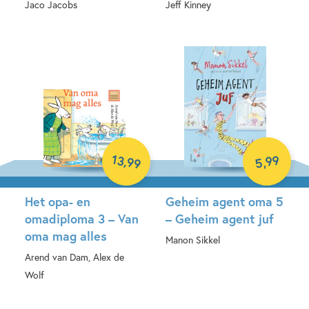
Jaco Jacobs
Jeff Kinney
Hardcover
Hardcover
13
99
,
99
,
5
Het opa- en
Geheim agent oma 5
omadiploma 3 – Van
– Geheim agent juf
oma mag alles
Manon Sikkel
Arend van Dam, Alex de
E-book
Wolf
Hardcover