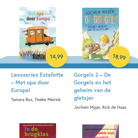
18
,
14
,
99
99
Leesseries Estafette
Gorgels 2 – De
– Met opa door
Gorgels en het
Europa!
geheim van de
gletsjer
Tamara Bos, Tineke Meirink
Jochem Myjer, Rick de Haas
Hardcover
Hardcover