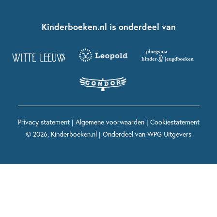
Over ons
Kinderboeken klassiekers
Boekentips 7 - 9 jaar
Fien en Teun
Nationale Voorleesdagen
Contact
Kinderboeken.nl is onderdeel van
Kinderboeken diversiteit
Boekentips 9 - 12 jaar
Kikker
Griffels en Penselen
Advies op maat
Grappige kinderboeken
Boekentips 12+ jaar
Spekkie en Sproet
Woutertje Pieterse Prijs
Nieuwsbrief
Spannende kinderboeken
Boekentips 15+ jaar
Mees Kees
Kinderboeken top 10
Alle boeken per onderwerp
Voor volwassenen
De regels van Floor
Prentenboeken top 10
Privacy statement
|
Algemene voorwaarden
|
Cookiestatement
Maxi & Helium
© 2026, Kinderboeken.nl | Onderdeel van
WPG Uitgevers
Voor het onderwijs
Alle kinderboekenpersonages