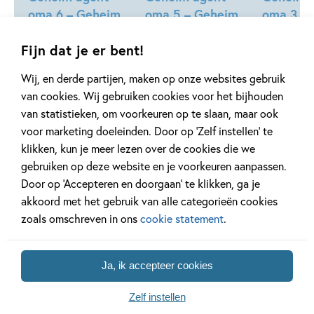
oma 6 – Geheim
oma 5 – Geheim
oma 3 –
agent hond
agent juf
agent op
Fijn dat je er bent!
Manon Sikkel
Manon Sikkel
Manon Sikkel
Holland
Wij, en derde partijen, maken op onze websites gebruik
van cookies. Wij gebruiken cookies voor het bijhouden
van statistieken, om voorkeuren op te slaan, maar ook
voor marketing doeleinden. Door op ‘Zelf instellen’ te
klikken, kun je meer lezen over de cookies die we
gebruiken op deze website en je voorkeuren aanpassen.
Gerelateerde artikelen
Door op ‘Accepteren en doorgaan’ te klikken, ga je
akkoord met het gebruik van alle categorieën cookies
zoals omschreven in ons
cookie statement
.
Tiplijst
Achtergrond
Ja, ik accepteer cookies
Zelf instellen
27 APRIL 2026
20 APRIL 2026