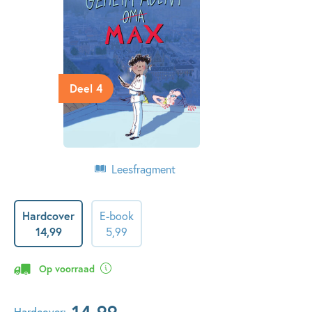
Deel 4
Leesfragment
Hardcover
E-book
14
,
99
5
,
99
Op voorraad
14
,
99
Hardcover: