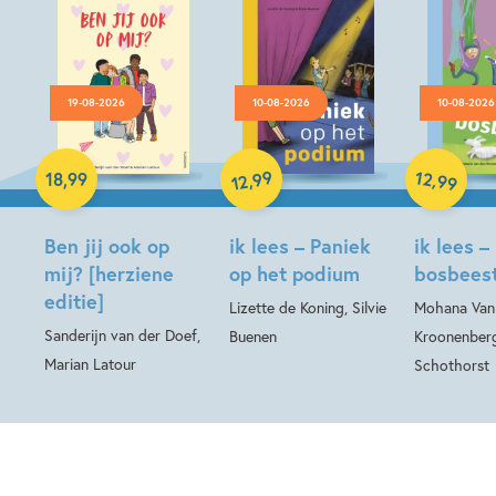
19-08-2026
10-08-2026
10-08-2026
Hardcover
Hardcover
Hardcover
99
12
,
,
18
,
99
99
12
Ben jij ook op
ik lees – Paniek
ik lees –
mij? [herziene
op het podium
bosbees
editie]
Lizette de Koning, Silvie
Mohana Van
Sanderijn van der Doef,
Buenen
Kroonenberg
Marian Latour
Schothorst