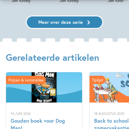
Jeff Kinney
Jeff Kinney
Jeff Kinney
Meer over deze serie
Gerelateerde artikelen
Prijzen & nominaties
Tiplijst
14 JUNI 2026
18 AUGUSTUS 2025
Gouden boek voor Dog
Back to school
Man!
zomervakantie 