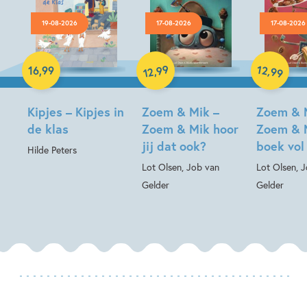
19-08-2026
17-08-2026
17-08-2026
Hardcover
99
12
,
,
16
,
99
99
12
Hardcover
Hardcover
Kipjes – Kipjes in
Zoem & Mik –
Zoem & 
de klas
Zoem & Mik hoor
Zoem & 
jij dat ook?
boek vol
Hilde Peters
Lot Olsen, Job van
Lot Olsen, 
Gelder
Gelder