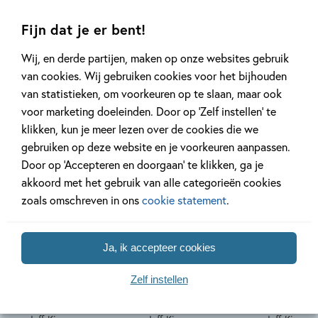
Andere boeken uit de serie 'Het
Fijn dat je er bent!
leven van een loser'
Wij, en derde partijen, maken op onze websites gebruik
van cookies. Wij gebruiken cookies voor het bijhouden
van statistieken, om voorkeuren op te slaan, maar ook
voor marketing doeleinden. Door op ‘Zelf instellen’ te
klikken, kun je meer lezen over de cookies die we
Deel 20
Deel 19
gebruiken op deze website en je voorkeuren aanpassen.
Door op ‘Accepteren en doorgaan’ te klikken, ga je
akkoord met het gebruik van alle categorieën cookies
zoals omschreven in ons
cookie statement
.
Hardcover
Hardcover
Hardcover
50
18
,
18
,
50
,
50
18
Ja, ik accepteer cookies
Het leven van
Het leven van
Het leve
een Loser 20 –
een Loser 19 –
een Lose
Zelf instellen
Partypooper
Geen bal aan
Inkopper