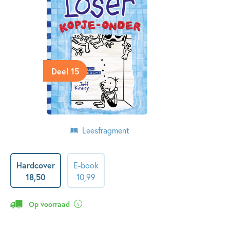
Deel 15
Leesfragment
Hardcover
E-book
18
,
50
10
,
99
Op voorraad