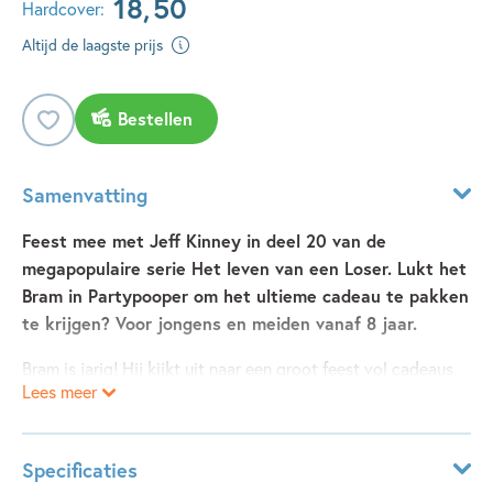
18
,
50
Hardcover:
Altijd de laagste prijs
Bestellen
Samenvatting
Feest mee met Jeff Kinney in deel 20 van de
megapopulaire serie Het leven van een Loser. Lukt het
Bram in Partypooper om het ultieme cadeau te pakken
te krijgen? Voor jongens en meiden vanaf 8 jaar.
Bram is jarig! Hij kijkt uit naar een groot feest vol cadeaus,
Lees meer
vrienden en lol. Maar zijn ouders blijken zijn verjaardag te
zijn vergeten... Dit kan niet waar zijn! Zijn familie probeert
het goed te maken met een ‘inhaalfeest’ en Bram ziet dit als
Specificaties
dé kans om eindelijk de verjaardag van zijn dromen te