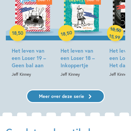
Reizen & (verre) landen
Vriendschap
Jeff Kinney
Hardcover
Hardcover
Hardcover
18
,
50
50
18
,
50
,
18
15
,
99
Het leven van
Het leven van
Het leve
een Loser 19 –
een Loser 18 –
een Lose
Geen bal aan
Inkoppertje
Het dak 
Jeff Kinney
Jeff Kinney
Jeff Kinney
Meer over deze serie