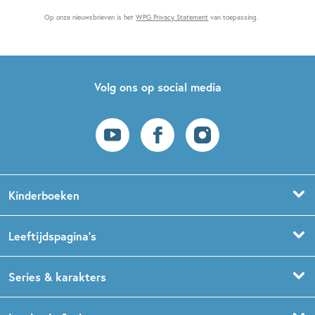
Op onze nieuwsbrieven is het
WPG Privacy Statement
van toepassing.
Volg ons op social media
Kinderboeken
Voorleesboeken
Leeftijdspagina’s
Prentenboeken
Boekentips 0 - 1,5 jaar
Series & karakters
Peuterboeken
Boekentips 1,5 - 3 jaar
De Gorgels