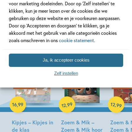
voor marketing doeleinden. Door op ‘Zelf instellen’ te
klikken, kun je meer lezen over de cookies die we
gebruiken op deze website en je voorkeuren aanpassen.
Door op ‘Accepteren en doorgaan’ te klikken, ga je
akkoord met het gebruik van alle categorieën cookies
Bekijk ook eens
zoals omschreven in ons
cookie statement
.
Ja, ik accepteer cookies
Zelf instellen
19-08-2026
17-08-2026
17-08-2026
Hardcover
99
12
,
,
16
,
99
99
12
Hardcover
Hardcover
Kipjes – Kipjes in
Zoem & Mik –
Zoem & 
de klas
Zoem & Mik hoor
Zoem & 