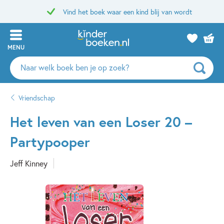
Vind het boek waar een kind blij van wordt
MENU
Zoeken
naar
boeken,
Vriendschap
auteurs
en
Het leven van een Loser 20 –
uitgevers
Partypooper
Jeff Kinney