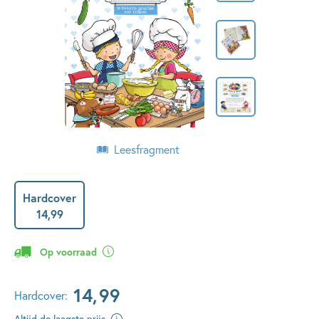
Leesfragment
Hardcover
14
,
99
Op voorraad
14
,
99
Hardcover:
Altijd de laagste prijs