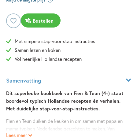
Bestellen
Met simpele stap-voor-stap instructies
Samen lezen en koken
Vol heerlijke Hollandse recepten
Samenvatting
Dit superleuke kookboek van Fien & Teun (4+) staat
boordevol typisch Hollandse recepten én verhalen.
Met duidelijke stap-voor-stap-instructies.
Fien en Teun duiken de keuken in om samen met papa en
mama typisch Nederlandse gerechten te maken. Van
Lees meer
boerenkool met worst, vegetarische hutspot tot frietjes