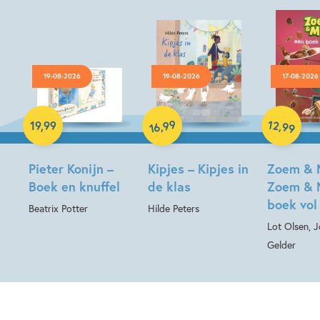
19-08-2026
19-08-2026
17-08-2026
Hardcover
Hardcover
Hardcover
99
12
,
,
19
,
99
99
16
Pieter Konijn –
Kipjes – Kipjes in
Zoem & 
Boek en knuffel
de klas
Zoem & 
boek vol
Beatrix Potter
Hilde Peters
Lot Olsen, 
Gelder