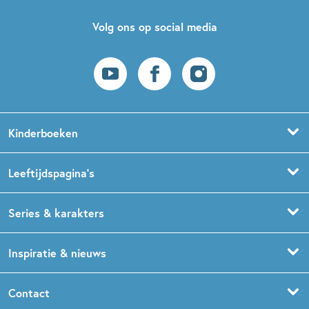
Volg ons op social media
Kinderboeken
Voorleesboeken
Leeftijdspagina’s
Prentenboeken
Boekentips 0 - 1,5 jaar
Series & karakters
Peuterboeken
Boekentips 1,5 - 3 jaar
De Gorgels
Inspiratie & nieuws
Babyboeken
Boekentips 3 - 5 jaar
Dog Man
Kinderboekenweek
Contact
Sprookjesboeken
Boekentips 5 - 7 jaar
Dolfje Weerwolfje