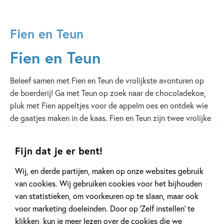
Fien en Teun
Fien en Teun
Beleef samen met Fien en Teun de vrolijkste avonturen op
de boerderij! Ga met Teun op zoek naar de chocoladekoe,
pluk met Fien appeltjes voor de appelm oes en ontdek wie
de gaatjes maken in de kaas. Fien en Teun zijn twee vrolijke
kinderen. Samen met hun vriendjes Sebastiaan het varken,
Rosa de koe en Pim de hond wonen ze op de boerderij,
Fijn dat je er bent!
waar ze van alles beleven met de dieren in de natuur.
Ontmoet Fien en Teun in het echt bij Avonturenboerderij
Wij, en derde partijen, maken op onze websites gebruik
Molenwaard!
van cookies. Wij gebruiken cookies voor het bijhouden
van statistieken, om voorkeuren op te slaan, maar ook
voor marketing doeleinden. Door op ‘Zelf instellen’ te
Lees verder
klikken, kun je meer lezen over de cookies die we