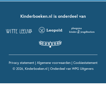
Kinderjury
Over ons
Kinderboeken klassiekers
Boekentips 7 - 9 jaar
Fien en Teun
Nationale Voorleesdagen
Contact
Kinderboeken.nl is onderdeel van
Kinderboeken diversiteit
Boekentips 9 - 12 jaar
Kikker
Griffels en Penselen
Advies op maat
Grappige kinderboeken
Boekentips 12+ jaar
Spekkie en Sproet
Woutertje Pieterse Prijs
Nieuwsbrief
Spannende kinderboeken
Boekentips 15+ jaar
Mees Kees
Kinderboeken top 10
Alle boeken per onderwerp
Voor volwassenen
De regels van Floor
Prentenboeken top 10
Privacy statement
|
Algemene voorwaarden
|
Cookiestatement
Maxi & Helium
© 2026, Kinderboeken.nl | Onderdeel van
WPG Uitgevers
Voor het onderwijs
Alle kinderboekenpersonages