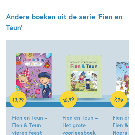
Andere boeken uit de serie 'Fien en
Teun'
Hardcover
Hardcover
Hardcover
99
7
,
99
,
13
,
99
15
Fien en Teun –
Fien en Teun –
Fien en 
Fien & Teun
Het grote
Fien & T
vieren feest
voorleesboek
Hoera, he