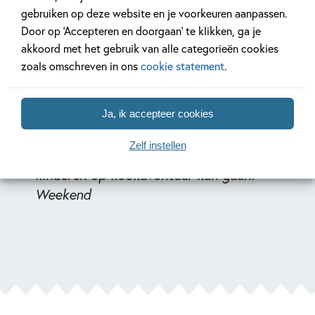
gebruiken op deze website en je voorkeuren aanpassen.
Door op ‘Accepteren en doorgaan’ te klikken, ga je
akkoord met het gebruik van alle categorieën cookies
zoals omschreven in ons
cookie statement
.
‘In het Fien & Teun kookboek vindt u
niet alleen gezellige voorleesverhalen
Ja, ik accepteer cookies
maar ook recepten van de heerlijkste
Zelf instellen
gerechten waardoor u samen uw
kinderen op kookavontuur kan gaan!’ –
Weekend