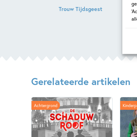
ge
Trouw Tijdsgeest
‘A
al
Gerelateerde artikelen
Achtergrond
Kinderp