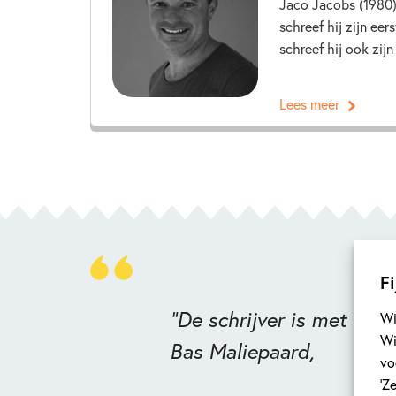
Jaco Jacobs (1980) 
schreef hij zijn eer
schreef hij ook zijn 
Lees meer
Fi
"De schrijver is met zij
Wi
Wi
Bas Maliepaard,
vo
‘Z