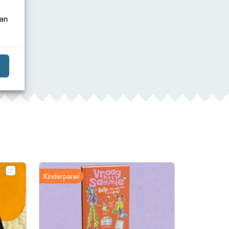
van
Kinderpanel