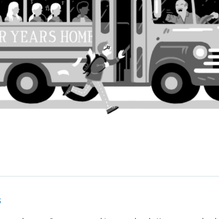
Familie & gezin
Liefde & v
Vriendschap
Zelfvertrou
Jaco Jacobs
s