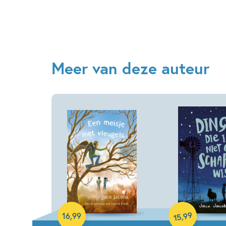
Meer van deze auteur
Hardcover
Hardcover
99
,
16
,
99
15