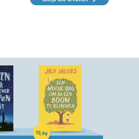
Hardcover
15
,
99