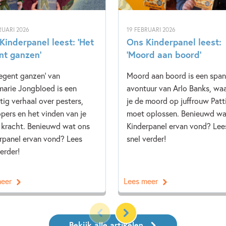
RUARI 2026
19 FEBRUARI 2026
Kinderpanel leest: ‘Het
Ons Kinderpanel leest:
nt ganzen’
‘Moord aan boord’
regent ganzen' van
Moord aan boord is een spa
arie Jongbloed is een
avontuur van Arlo Banks, waa
tig verhaal over pesters,
je de moord op juffrouw Patt
pers en het vinden van je
moet oplossen. Benieuwd wa
 kracht. Benieuwd wat ons
Kinderpanel ervan vond? Lee
rpanel ervan vond? Lees
snel verder!
erder!
meer
Lees meer
Bekijk alle artikelen