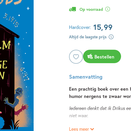
Op voorraad
15
,
99
Hardcover:
Altijd de laagste prijs
Bestellen
Samenvatting
Een prachtig boek over een 
humor nergens te zwaar wordt
Iedereen denkt dat ik Drikus e
niet waar.
Lees meer