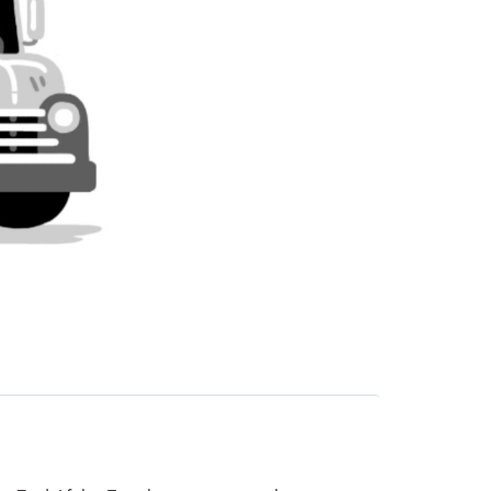
erliefdheid
Verdriet & afscheid nemen
wen & weerbaarheid
Ziekte & ziekenhuis