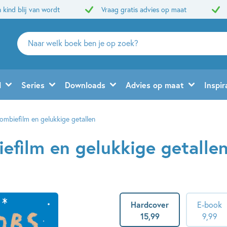
 kind blij van wordt
Vraag gratis advies op maat
Zoeken
naar
boeken,
auteurs
d
Series
Downloads
Advies op maat
Inspir
en
uitgevers
ombiefilm en gelukkige getallen
efilm en gelukkige getalle
Hardcover
E-book
15
,
99
9
,
99