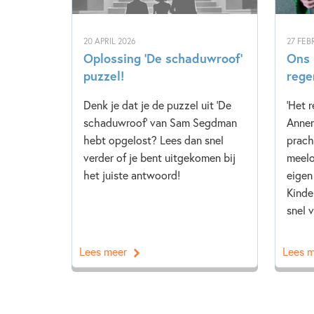
20 APRIL 2026
27 FEB
Oplossing ‘De schaduwroof’
Ons 
puzzel!
rege
Denk je dat je de puzzel uit 'De
'Het 
schaduwroof' van Sam Segdman
Annem
hebt opgelost? Lees dan snel
prach
verder of je bent uitgekomen bij
meelo
het juiste antwoord!
eigen
Kinde
snel v
Lees meer
Lees 