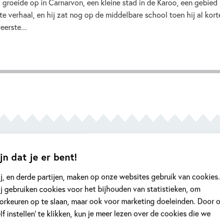
groeide op in Carnarvon, een kleine stad in de Karoo, een gebied i
ste verhaal, en hij zat nog op de middelbare school toen hij al kort
eerste...
jn dat je er bent!
n warmhartige, wijze en lichtvoetige pen e
j, en derde partijen, maken op onze websites gebruik van cookies.
j gebruiken cookies voor het bijhouden van statistieken, om
orkeuren op te slaan, maar ook voor marketing doeleinden. Door 
elf instellen’ te klikken, kun je meer lezen over de cookies die we