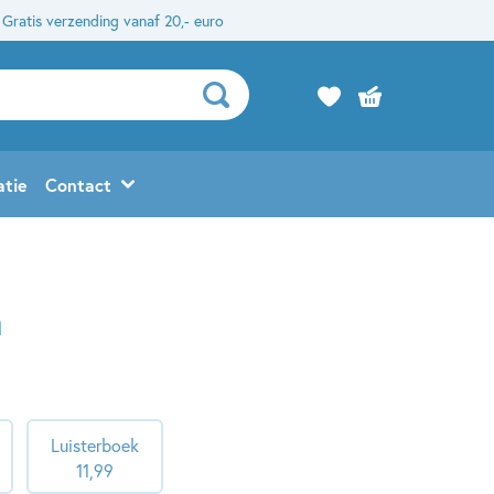
Gratis verzending vanaf 20,- euro
atie
Contact
n
Luisterboek
11
,
99