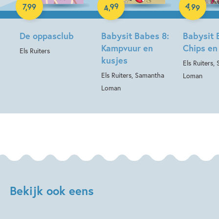
E-book
99
4
,
99
7
,
99
,
4
De oppasclub
Babysit Babes 8:
Babysit 
Kampvuur en
Chips en
Els Ruiters
kusjes
Els Ruiters,
Els Ruiters, Samantha
Loman
Loman
Bekijk ook eens