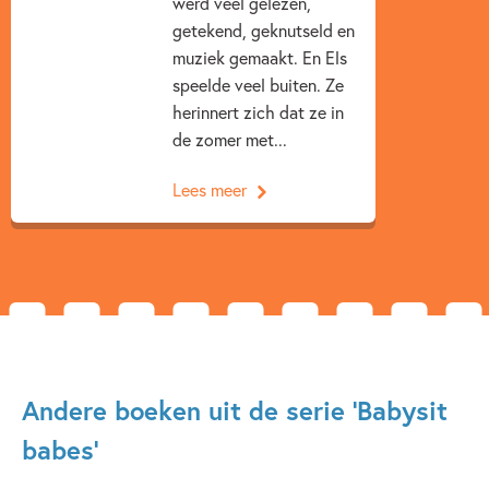
werd veel gelezen,
getekend, geknutseld en
Vriendschap
Ziekte & ziekenhuis
Els Ruiters
muziek gemaakt. En Els
speelde veel buiten. Ze
herinnert zich dat ze in
de zomer met...
Lees meer
Andere boeken uit de serie 'Babysit
babes'