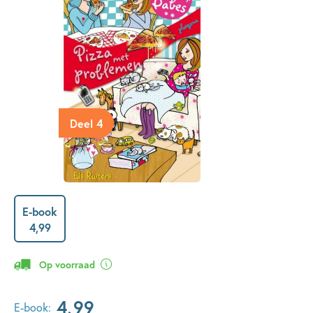
Deel 4
E-book
4
,
99
Op voorraad
4
,
99
E-book: