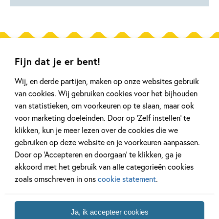
Gerelateerde artikelen
Fijn dat je er bent!
Wij, en derde partijen, maken op onze websites gebruik
Achtergrond
Kinderpanel
van cookies. Wij gebruiken cookies voor het bijhouden
van statistieken, om voorkeuren op te slaan, maar ook
voor marketing doeleinden. Door op ‘Zelf instellen’ te
klikken, kun je meer lezen over de cookies die we
gebruiken op deze website en je voorkeuren aanpassen.
20 APRIL 2026
27 FEBRUARI 2026
Door op ‘Accepteren en doorgaan’ te klikken, ga je
Oplossing ‘De schaduwroof’
Ons Kinderpane
akkoord met het gebruik van alle categorieën cookies
puzzel!
regent ganzen’
zoals omschreven in ons
cookie statement
.
Lees meer
Lees meer
Ja, ik accepteer cookies