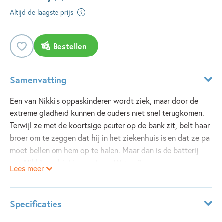
Altijd de laagste prijs
Bestellen
Samenvatting
Een van Nikki's oppaskinderen wordt ziek, maar door de
extreme gladheid kunnen de ouders niet snel terugkomen.
Terwijl ze met de koortsige peuter op de bank zit, belt haar
broer om te zeggen dat hij in het ziekenhuis is en dat ze pa
moet bellen om hem op te halen. Maar dan is de batterij
van Nikki's mobiel ineens leeg. Wat nu?
Lees meer
Ook achter in dit vierde boek over Babysit Babes Lisa,
Aïsha, Moniek en Nikki staan weer nieuwe oppastips.
Specificaties