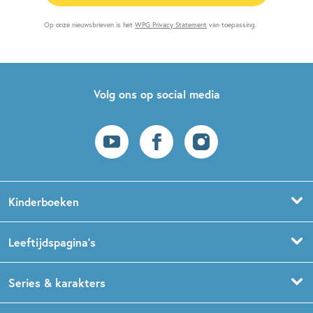
Op onze nieuwsbrieven is het
WPG Privacy Statement
van toepassing.
Volg ons op social media
Kinderboeken
Voorleesboeken
Leeftijdspagina’s
Prentenboeken
Boekentips 0 - 1,5 jaar
Series & karakters
Peuterboeken
Boekentips 1,5 - 3 jaar
De Gorgels