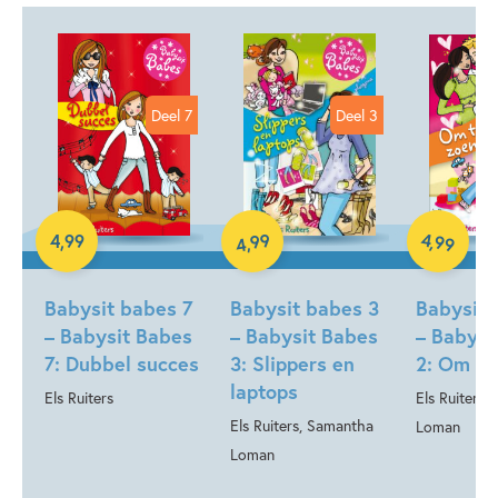
Deel 7
Deel 3
E-book
E-book
99
4
,
99
4
,
99
,
4
E-book
Babysit babes 7
Babysit babes 3
Babysit 
– Babysit Babes
– Babysit Babes
– Babysi
7: Dubbel succes
3: Slippers en
2: Om te
laptops
Els Ruiters
Els Ruiters,
Els Ruiters, Samantha
Loman
Loman