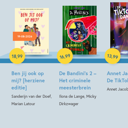
19-08-2026
Hardcover
Hardcover
Hardcover
99
13
,
,
18
,
99
99
16
Ben jij ook op
De Bandini’s 2 –
Annet Ja
mij? [herziene
Het criminele
De TikTo
editie]
meesterbrein
Annet Jaco
Sanderijn van der Doef,
Ilona de Lange, Micky
Marian Latour
Dirkzwager