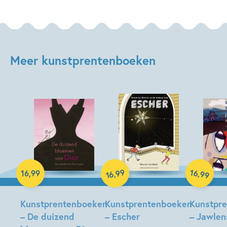
Meer kunstprentenboeken
Hardcover
99
16
Hardcover
Hardcover
,
,
16
,
99
99
16
Kunstprentenboeken
Kunstprentenboeken
Kunstpr
– De duizend
– Escher
– Jawlen