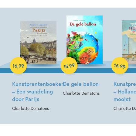
Hardcover
Hardcover
Hardcover
99
16
,
,
16
,
99
99
15
Kunstprentenboeken
De gele ballon
Kunstpr
– Een wandeling
– Holland
Charlotte Dematons
door Parijs
mooist
Charlotte Dematons
Charlotte D