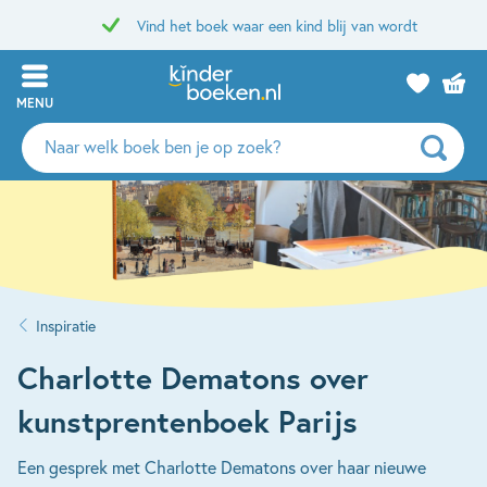
Vind het boek waar een kind blij van wordt
MENU
Zoeken
naar
boeken,
auteurs
en
uitgevers
Inspiratie
Charlotte Dematons over
kunstprentenboek Parijs
Een gesprek met Charlotte Dematons over haar nieuwe