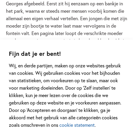
Georges afgebeeld. Eerst zit hij eenzaam op een bankje in
het park, waarna er steeds meer mensen voorbij komen die
allemaal een eigen verhaal vertellen. Een jongen die met zijn
moeder zijn bootje te water laat maar vervolgens in de
fontein valt. Een pagina later loopt de verschrikte moeder
met haar zoontje en een nat jasje in haar hand het beeld uit.
Net een scène uit een toneelstuk. Zo combineert ze
Fijn dat je er bent!
geschiedenis met een voor zowel kinderen als volwassenen
interessant fictief verhaal.
Wij, en derde partijen, maken op onze websites gebruik
van cookies. Wij gebruiken cookies voor het bijhouden
Om kinderen uit te dagen goed te kijken, écht goed te
van statistieken, om voorkeuren op te slaan, maar ook
kijken naar de kunstwerken zelf, heeft Charlotte de
voor marketing doeleinden. Door op ‘Zelf instellen’ te
impressionistische schilderijen voorzien van kleine grapjes
klikken, kun je meer lezen over de cookies die we
en aanpassingen. Het zijn zoekplaten geworden, zoals we
gebruiken op deze website en je voorkeuren aanpassen.
die zo goed van Charlotte kennen.
Door op ‘Accepteren en doorgaan’ te klikken, ga je
akkoord met het gebruik van alle categorieën cookies
Zie jij de luchtballon, de gele ballon, de zwarte kat en
zoals omschreven in ons
cookie statement
.
Georges?