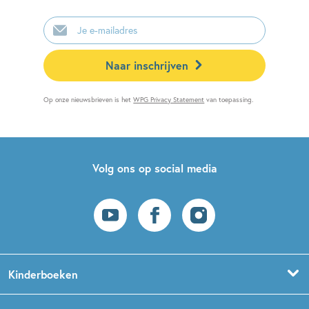
E-
mailadres
Naar inschrijven
Op onze nieuwsbrieven is het
WPG Privacy Statement
van toepassing.
Volg ons op social media
Kinderboeken
Voorleesboeken