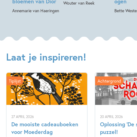
bloemen van Dior
ogen
Wouter van Reek
Annemarie van Haeringen
Bette Weste
Laat je inspireren!
Tiplijst
Achtergrond
27 APRIL 2026
20 APRIL 2026
De mooiste cadeauboeken
Oplossing ‘De
voor Moederdag
puzzel!