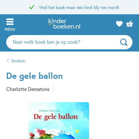
Vind het boek waar een kind blij van wordt
MENU
Zoeken
naar
boeken,
Boeken
auteurs
en
De gele ballon
uitgevers
Charlotte Dematons