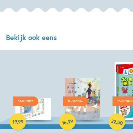
Bekijk ook eens
19-08-2026
19-08-2026
17-08-2026
Hardcover
Hardcover
Paperback
32
99
,
,
19
,
99
50
16