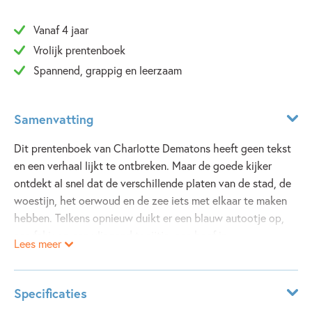
Vanaf 4 jaar
Vrolijk prentenboek
Spannend, grappig en leerzaam
Samenvatting
Dit prentenboek van Charlotte Dematons heeft geen tekst
en een verhaal lijkt te ontbreken. Maar de goede kijker
ontdekt al snel dat de verschillende platen van de stad, de
woestijn, het oerwoud en de zee iets met elkaar te maken
hebben. Telkens opnieuw duikt er een blauw autootje op,
een fakir op een vliegend tapijtje, een boef in
Lees meer
gevangenistenue en een gele ballon. Jong en oud zullen
met plezier op zoek gaan naar deze terugkerende
elementen en zo zelf het verhaal reconstrueren.
Specificaties