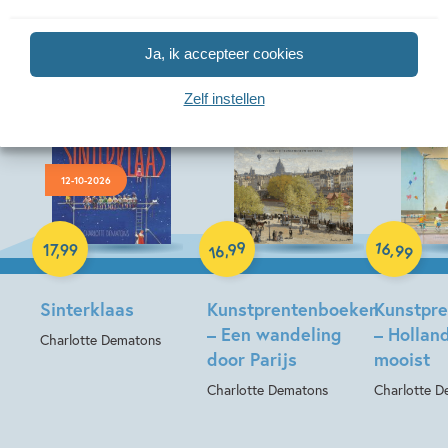
Meer van deze auteur
Ja, ik accepteer cookies
Zelf instellen
12-10-2026
Hardcover
Hardcover
Hardcover
99
16
,
,
17
,
99
99
16
Sinterklaas
Kunstprentenboeken
Kunstpr
– Een wandeling
– Holland
Charlotte Dematons
door Parijs
mooist
Charlotte Dematons
Charlotte D