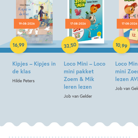
19-08-2026
17-08-2026
17-08-2026
Hardcover
Paperback
Paperback
50
10
,
,
16
,
99
99
32
Kipjes – Kipjes in
Loco Mini – Loco
Loco Min
de klas
mini pakket
mini Zo
Zoem & Mik
lezen AVI
Hilde Peters
leren lezen
Job van Gel
Job van Gelder