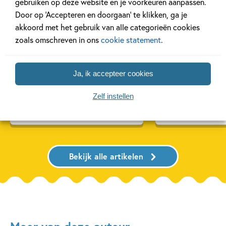
gebruiken op deze website en je voorkeuren aanpassen.
Door op ‘Accepteren en doorgaan’ te klikken, ga je
akkoord met het gebruik van alle categorieën cookies
zoals omschreven in ons
cookie statement
.
11 JANUARI 2026
22 DECEMBER 2025
Ons Kinderpanel leest:
Ons Kinderpane
‘Marvel Superhelden’
‘Vraag het Sam
Ja, ik accepteer cookies
Zelf instellen
Lees meer
Lees meer
Bekijk alle artikelen