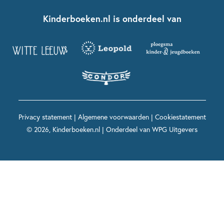
Boekentips 7 - 9 jaar
Fien en Teun
Nationale Voorleesdagen
Contact
Kinderboeken.nl is onderdeel van
Kinderboeken diversiteit
Boekentips 9 - 12 jaar
Kikker
Griffels en Penselen
Advies op maat
Grappige kinderboeken
Boekentips 12+ jaar
Spekkie en Sproet
Woutertje Pieterse Prijs
Nieuwsbrief
Spannende kinderboeken
Boekentips 15+ jaar
Mees Kees
Kinderboeken top 10
Alle boeken per onderwerp
Voor volwassenen
De regels van Floor
Prentenboeken top 10
Privacy statement
|
Algemene voorwaarden
|
Cookiestatement
Maxi & Helium
© 2026, Kinderboeken.nl | Onderdeel van
WPG Uitgevers
Voor het onderwijs
Alle kinderboekenpersonages