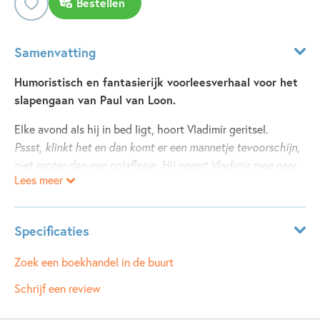
Bestellen
Samenvatting
Humoristisch en fantasierijk voorleesverhaal voor het
slapengaan van Paul van Loon.
Elke avond als hij in bed ligt, hoort Vladimir geritsel.
Pssst,
klinkt het en dan komt er een mannetje tevoorschijn,
niet groter dan een colaflesje. Hij neemt Vladimir mee naar
Lees meer
Het Land Achter Het Behang. Samen beleven ze een gek,
grappig avontuur, waarna Vladimir heerlijk in slaap valt.
Specificaties
- Wie is toch dat mannetje achter het behang?
- Dat is Onzin. Welterusten!
Leeftijdsindicatie:
5 - 8 jaar
Zoek een boekhandel in de buurt
ISBN:
9789025878368
Schrijf een review
NUR:
281