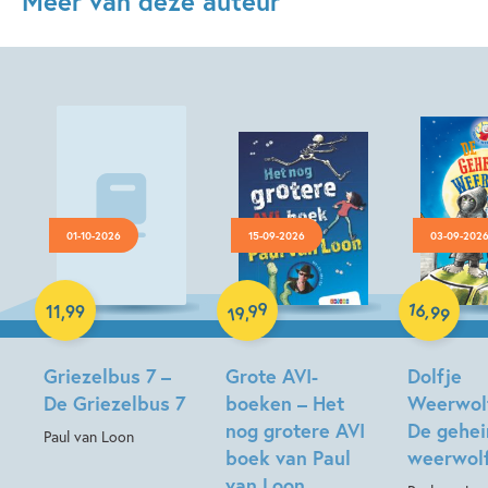
Meer van deze auteur
01-10-2026
15-09-2026
03-09-202
Luisterboek
Hardcover
Hardcover
16
99
,
11
,
99
,
99
19
Griezelbus 7 –
Grote AVI-
Dolfje
De Griezelbus 7
boeken – Het
Weerwolf
nog grotere AVI
De gehe
Paul van Loon
boek van Paul
weerwol
van Loon