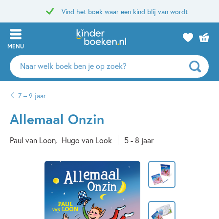
Vind het boek waar een kind blij van wordt
MENU
Zoeken
naar
boeken,
7 – 9 jaar
auteurs
en
Allemaal Onzin
uitgevers
Paul van Loon
Hugo van Look
5 - 8 jaar