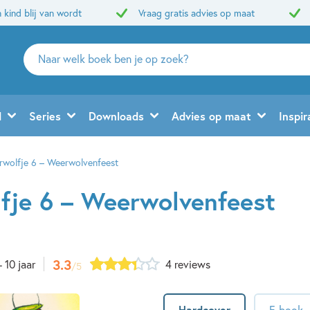
 kind blij van wordt
Vraag gratis advies op maat
Zoeken
naar
boeken,
auteurs
d
Series
Downloads
Advies op maat
Inspir
en
uitgevers
rwolfje 6 – Weerwolvenfeest
fje 6 – Weerwolvenfeest
3.3
- 10 jaar
4 reviews
/5
Hardcover
E-book