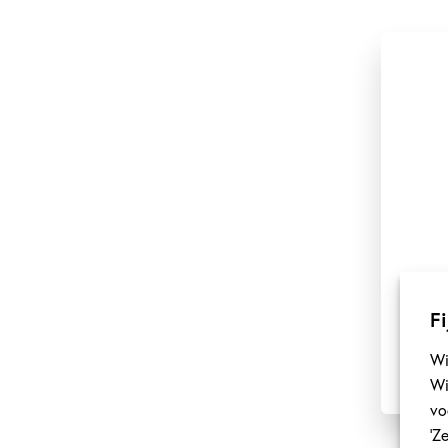
Fi
Wi
Wi
vo
‘Z