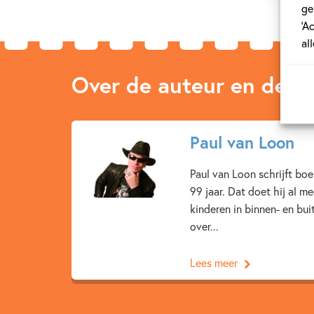
ge
‘A
al
Over de auteur en de ill
Paul van Loon
Paul van Loon schrijft bo
99 jaar. Dat doet hij al m
kinderen in binnen- en bu
over...
Lees meer