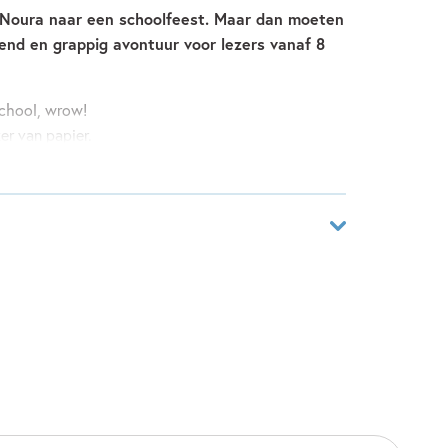
 Noura naar een schoolfeest. Maar dan moeten
nd en grappig avontuur voor lezers vanaf 8
school, wrow!
r van papier.
le maan.
pieren en weerwolven.
an Dolfje en Noura de wedstrijd winnen.
aar
skers moeten af...
5876159
kroond door de Nederlandse Kinderjury.
ver
n Loon
an Look