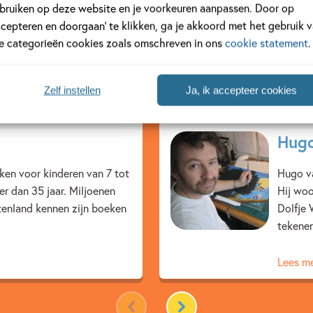
bruiken op deze website en je voorkeuren aanpassen. Door op
ccepteren en doorgaan’ te klikken, ga je akkoord met het gebruik 
le categorieën cookies zoals omschreven in ons
cookie statement
.
ustrator
Zelf instellen
Ja, ik accepteer cookies
Hugo
eken voor kinderen van 7 tot
Hugo va
eer dan 35 jaar. Miljoenen
Hij woo
itenland kennen zijn boeken
Dolfje 
tekenen
Lees m