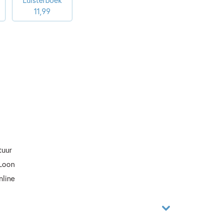
11
,
99
tuur
 Loon
nline