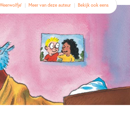
 Weerwolfje'
Meer van deze auteur
Bekijk ook eens
d
2021
Actie & avontuur
Detective & thrillers
Fantasie & magie
Poëzie, liedjes & rijm
zelen
Vriendschap
Paul van Loon