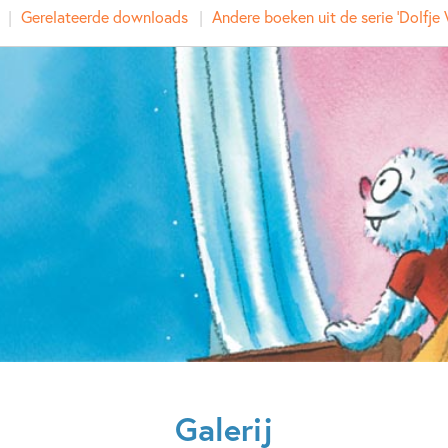
Prijs:
14
,
99
Gerelateerde downloads
Andere boeken uit de serie 'Dolfje
Aantal pagina's:
96
Uitgever:
Leopol
Verschijningsdatum:
13-09-
Kenmerken van dit boek
7 – 9 jaar
9 – 12 jaar
Familie & gezin
Fantasie
Spanning
Spanning & grie
Hugo van Look
Galerij