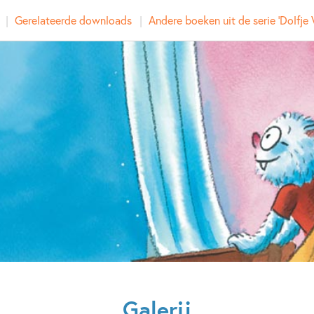
Prijs:
9
,
99
Gerelateerde downloads
Andere boeken uit de serie 'Dolfje
Aantal pagina's:
96
Uitgever:
Leopol
Verschijningsdatum:
12-06-
Kenmerken van dit boek
7 – 9 jaar
9 – 12 jaar
Familie & gezin
Fantasie
Spanning
Spanning & grie
Hugo van Look
Galerij