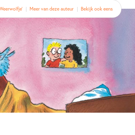
 Weerwolfje'
Meer van deze auteur
Bekijk ook eens
d
2013
Actie & avontuur
Detective & thrillers
Fantasie & magie
Poëzie, liedjes & rijm
zelen
Vriendschap
Paul van Loon