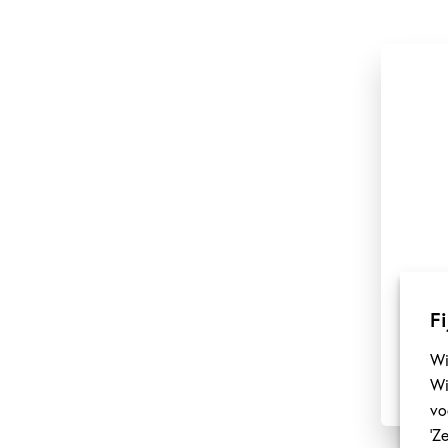
Fi
Wi
Wi
vo
‘Z