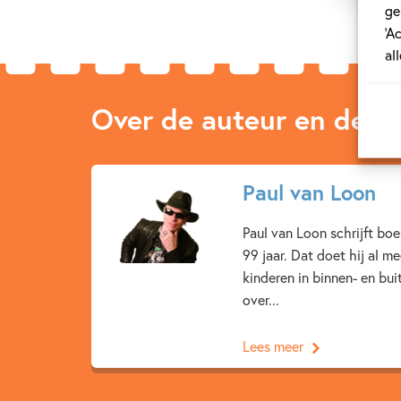
ge
‘A
al
Over de auteur en de ill
Paul van Loon
Paul van Loon schrijft bo
99 jaar. Dat doet hij al m
kinderen in binnen- en bu
over...
Lees meer