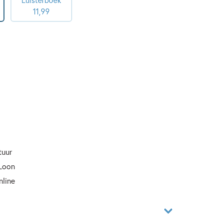
11
,
99
tuur
 Loon
nline