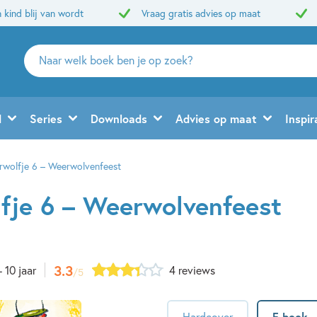
 kind blij van wordt
Vraag gratis advies op maat
Zoeken
naar
boeken,
auteurs
d
Series
Downloads
Advies op maat
Inspir
en
uitgevers
rwolfje 6 – Weerwolvenfeest
fje 6 – Weerwolvenfeest
3.3
- 10 jaar
4 reviews
/5
Hardcover
E-book