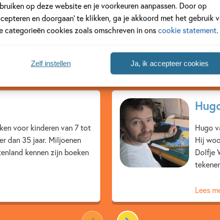
bruiken op deze website en je voorkeuren aanpassen. Door op
ccepteren en doorgaan’ te klikken, ga je akkoord met het gebruik 
le categorieën cookies zoals omschreven in ons
cookie statement
.
ustrator
Zelf instellen
Ja, ik accepteer cookies
Hugo
eken voor kinderen van 7 tot
Hugo va
eer dan 35 jaar. Miljoenen
Hij woo
itenland kennen zijn boeken
Dolfje 
tekenen
Lees m