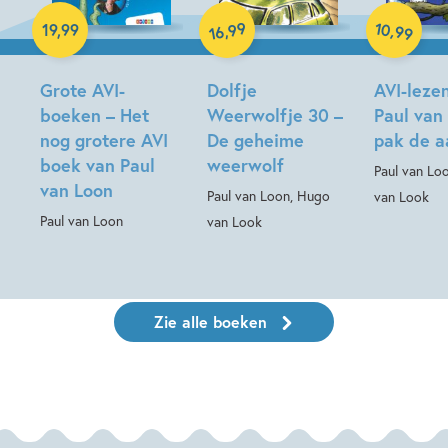
Hardcover
Hardcover
Hardcover
10
99
,
,
19
,
99
99
16
Grote AVI-
Dolfje
AVI-leze
boeken – Het
Weerwolfje 30 –
Paul van
nog grotere AVI
De geheime
pak de a
boek van Paul
weerwolf
Paul van Lo
van Loon
Paul van Loon, Hugo
van Look
Paul van Loon
van Look
Zie alle boeken