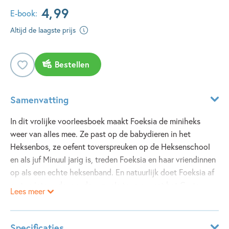
4
,
99
E-book:
Altijd de laagste prijs
Bestellen
Samenvatting
In dit vrolijke voorleesboek maakt Foeksia de miniheks
weer van alles mee. Ze past op de babydieren in het
Heksenbos, ze oefent toverspreuken op de Heksenschool
en als juf Minuul jarig is, treden Foeksia en haar vriendinnen
op als een echte heksenband. En natuurlijk doet Foeksia af
en toe iets ondeugends… zoals toveren met het Grote
Lees meer
Toverboek, terwijl dat helemaal niet mag.
Specificaties