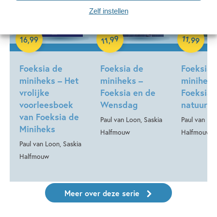
Zelf instellen
99
11
,
16
,
99
,
99
11
Hardcover
Hardcover
Hardcover
Foeksia de
Foeksia de
Foeksia 
miniheks – Het
miniheks –
miniheks
vrolijke
Foeksia en de
Foeksia 
voorleesboek
Wensdag
natuur
van Foeksia de
Paul van Loon, Saskia
Paul van Loo
Miniheks
Halfmouw
Halfmouw
Paul van Loon, Saskia
Halfmouw
Meer over deze serie