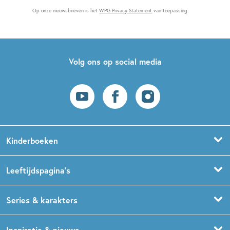
Op onze nieuwsbrieven is het
WPG Privacy Statement
van toepassing.
Volg ons op social media
Kinderboeken
Voorleesboeken
Leeftijdspagina’s
Prentenboeken
Boekentips 0 - 1,5 jaar
Series & karakters
Peuterboeken
Boekentips 1,5 - 3 jaar
De Gorgels
Inspiratie & nieuws