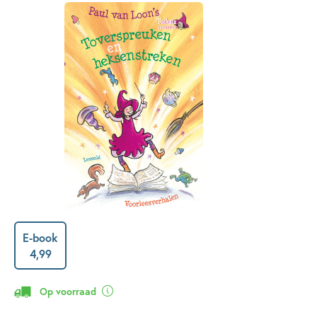
E-book
4
,
99
Op voorraad