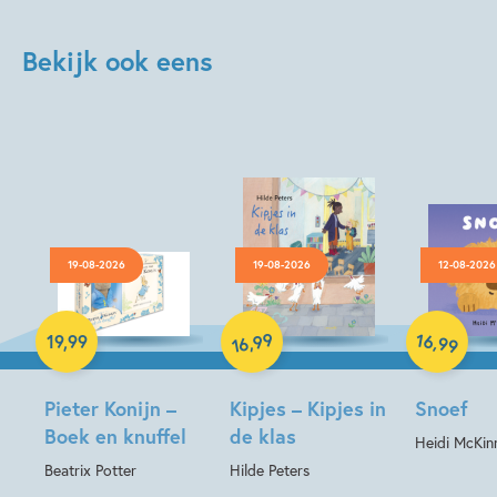
Bekijk ook eens
19-08-2026
19-08-2026
12-08-2026
Hardcover
Hardcover
Hardcover
99
16
,
,
19
,
99
99
16
Pieter Konijn –
Kipjes – Kipjes in
Snoef
Boek en knuffel
de klas
Heidi McKin
Beatrix Potter
Hilde Peters