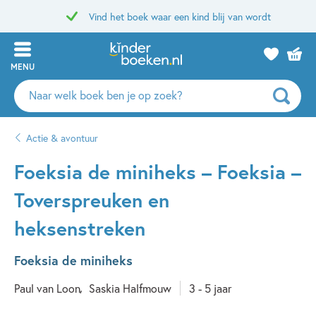
Vind het boek waar een kind blij van wordt
MENU
Zoeken
naar
boeken,
Actie & avontuur
auteurs
en
Foeksia de miniheks – Foeksia –
uitgevers
Toverspreuken en
heksenstreken
Foeksia de miniheks
Paul van Loon
Saskia Halfmouw
3 - 5 jaar