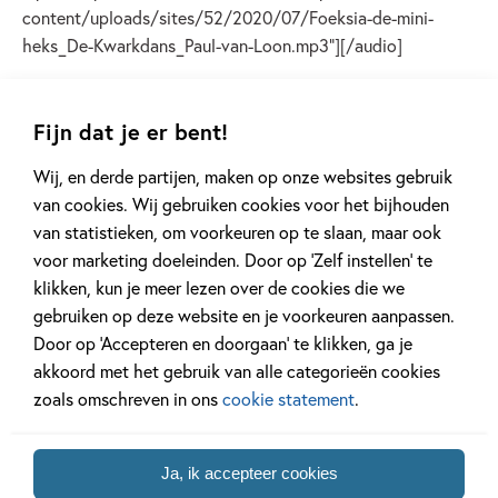
content/uploads/sites/52/2020/07/Foeksia-de-mini-
heks_De-Kwarkdans_Paul-van-Loon.mp3"][/audio]
Lees verder
Fijn dat je er bent!
Wij, en derde partijen, maken op onze websites gebruik
van cookies. Wij gebruiken cookies voor het bijhouden
van statistieken, om voorkeuren op te slaan, maar ook
voor marketing doeleinden. Door op ‘Zelf instellen’ te
Andere boeken uit de serie 'Foeksia
klikken, kun je meer lezen over de cookies die we
de miniheks'
gebruiken op deze website en je voorkeuren aanpassen.
Door op ‘Accepteren en doorgaan’ te klikken, ga je
akkoord met het gebruik van alle categorieën cookies
zoals omschreven in ons
cookie statement
.
Ja, ik accepteer cookies