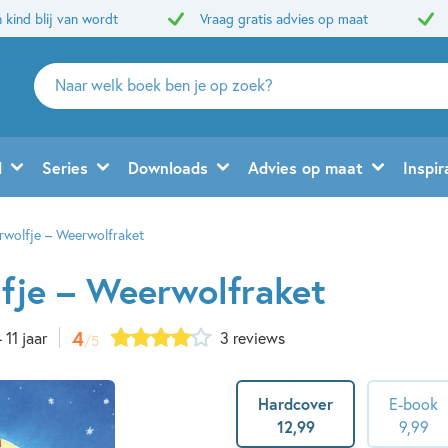
 kind blij van wordt
Vraag gratis advies op maat
Zoeken
naar
boeken,
auteurs
d
Series
Downloads
Advies op maat
Inspir
en
uitgevers
rwolfje – Weerwolfraket
fje – Weerwolfraket
4
- 11 jaar
3 reviews
/5
Hardcover
E-book
12
,
99
9
,
99