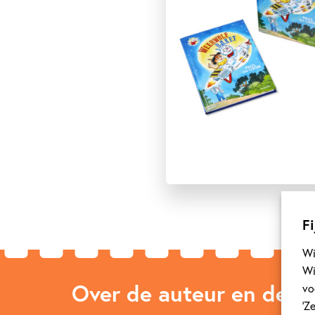
Fi
Wi
Wi
Over de auteur en de ill
vo
‘Z