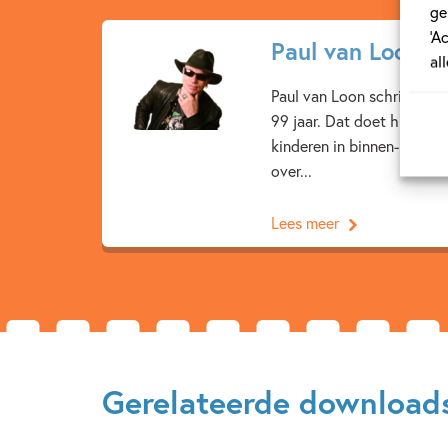
ge
‘A
Paul van Loon
al
Paul van Loon schrijft bo
99 jaar. Dat doet hij al m
kinderen in binnen- en bu
over...
Lees meer
Gerelateerde download