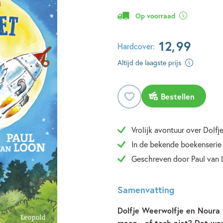
Op voorraad
12
,
99
Hardcover:
Altijd de laagste prijs
Bestellen
Vrolijk avontuur over Dolfj
In de bekende boekenserie
Geschreven door Paul van
Samenvatting
Dolfje Weerwolfje en Noura 
maan - of toch niet? Dat wo