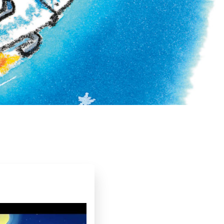
d
2021
Actie & avontuur
Dagelijks leven
Fantasie & magie
Reizen & (verre) landen
Vriendschap
Paul van Loon