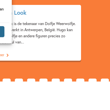
van
 van Look
n Look is de tekenaar van Dolfje Weerwolfje.
nt en werkt in Antwerpen, België. Hugo kan
Weerwolfje en andere figuren precies zo
 als Paul van...
eer