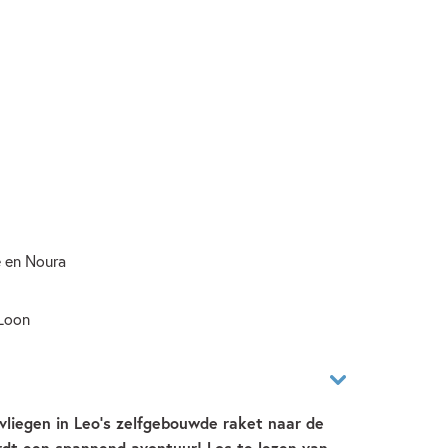
e en Noura
 Loon
vliegen in Leo's zelfgebouwde raket naar de
rdt een spannend avontuur! Los te lezen van