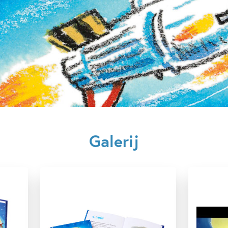
Uitgever:
Leopol
Verschijningsdatum:
24-02-
Kenmerken van dit boek
7 – 9 jaar
9 – 12 jaar
Dieren & natuur
Fantasie
Sprookjes, mythen & legendes
Hugo van Look
Galerij