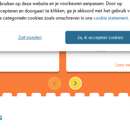
bruiken op deze website en je voorkeuren aanpassen. Door op
ccepteren en doorgaan’ te klikken, ga je akkoord met het gebruik 
Hugo
le categorieën cookies zoals omschreven in ons
cookie statement
.
eken voor kinderen van 7 tot
Hugo va
eer dan 35 jaar. Miljoenen
Hij woo
Zelf instellen
Ja, ik accepteer cookies
itenland kennen zijn boeken
Dolfje 
tekenen
Lees m
s