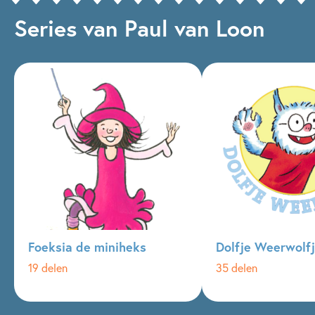
Series van Paul van Loon
Foeksia de miniheks
Dolfje Weerwolf
19 delen
35 delen