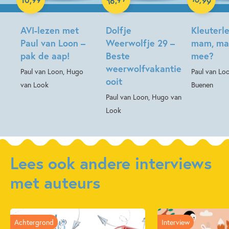
99
16
Hardcover
AVI-lezen met
Dolfje
Kleuterl
Paul van Loon –
Weerwolfje 29 –
mam, ma
pak de aap!
Beste
mee?
weerwolfvakantie
Paul van Loon, Hugo
Paul van Loo
ooit
van Look
Buenen
Paul van Loon, Hugo van
Look
Lees ook andere interviews
met auteurs
Achtergrond
Interview