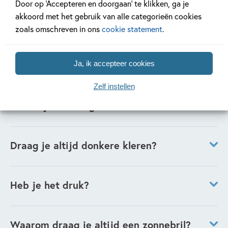
Ja en nee!
Door op ‘Accepteren en doorgaan’ te klikken, ga je
vereist evenveel aandacht en energie.
akkoord met het gebruik van alle categorieën cookies
Hoe oud ben je?
zoals omschreven in ons
cookie statement
.
Ik ben geboren in 1955. Jullie kunnen nu zelf wel uitrekenen
hoe oud ik ben!
Ja, ik accepteer cookies
Waar zie je jezelf over 10 jaar?
Hopelijk nog steeds achter mijn schrijftafel.
Zelf instellen
Wat is je lievelingskleur?
Mijn lievelingskleur is zwart.
Draag je altijd donkere kleren?
Nee, maar wel heel vaak.
Heb je het druk?
Heel erg druk, want ik ben altijd bezig met een nieuw boek,
of met optreden met mijn kinderboekenband. Wij heten
Waarom draag je altijd een zonnebril?
Paul van Loon & Andere Snuiters.