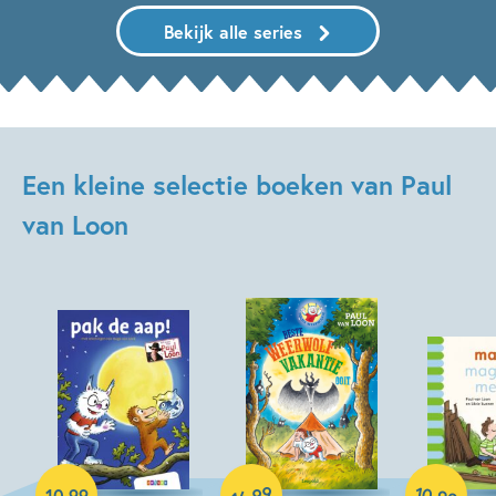
Bekijk alle series
Een kleine selectie boeken van Paul
van Loon
10
99
,
Hardcover
Hardcover
,
10
,
99