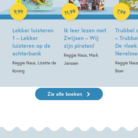
Hardcover
Luisterboek
E-book
99
7
,
99
9
,
99
,
11
Lekker luisteren
Ik leer lezen met
Trubbel d
1 – Lekker
Zwijsen – Wij
– Trubbel
luisteren op de
zijn piraten!
De vloek
achterbank
Nevelme
Reggie Naus, Mark
Reggie Naus, Lizette de
Reggie Naus
Janssen
Koning
Boer
Zie alle boeken