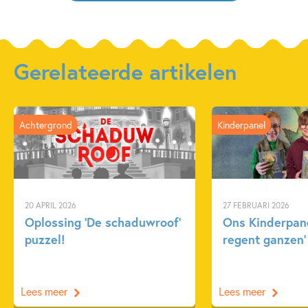
Gerelateerde artikelen
Achtergrond
Kinderpanel
20 APRIL 2026
27 FEBRUARI 2026
Oplossing ‘De schaduwroof’
Ons Kinderpane
puzzel!
regent ganzen’
Lees meer
Lees meer