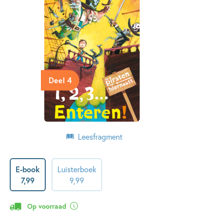
Deel 4
Leesfragment
E-book
Luisterboek
7
,
99
9
,
99
Op voorraad