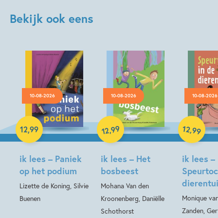
Bekijk ook eens
10-08-2026
10-08-2026
10-08-2026
Hardcover
99
12
,
,
12
,
99
99
12
Hardcover
Hardcover
ik lees – Paniek
ik lees – Het
ik lees –
op het podium
bosbeest
Speurtoc
dierentu
Lizette de Koning, Silvie
Mohana Van den
Monique van
Buenen
Kroonenberg, Daniëlle
Zanden, Ger
Schothorst