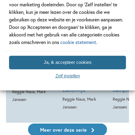
voor marketing doeleinden. Door op ‘Zelf instellen’ te
klikken, kun je meer lezen over de cookies die we
gebruiken op deze website en je voorkeuren aanpassen.
Door op ‘Accepteren en doorgaan’ te klikken, ga je
99
7
,
99
4
,
99
akkoord met het gebruik van alle categorieën cookies
,
7
E-book
zoals omschreven in ons
cookie statement
.
E-book
E-book
De piraten van
De piraten van
De pirat
hiernaast 7 – De
hiernaast 6 – De
hiernaas
Ja, ik accepteer cookies
piraten van
piraten van
piraten 
hiernaast: De
hiernaast: De
hiernaas
Zelf instellen
pakjespiraat
zombie van
Kanonne
Zandwijk
camping
Reggie Naus, Mark
Reggie Naus, Mark
Reggie Naus
Janssen
Janssen
Janssen
Meer over deze serie