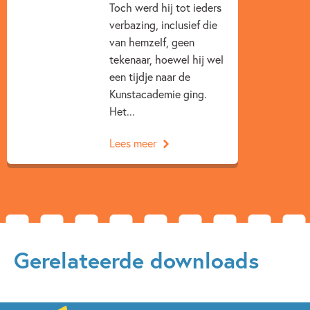
Fantasie
Fantasie & magie
Humor
Toch werd hij tot ieders
verbazing, inclusief die
Jongensboeken
Reggie Naus
van hemzelf, geen
tekenaar, hoewel hij wel
een tijdje naar de
Kunstacademie ging.
Het...
Lees meer
Gerelateerde downloads