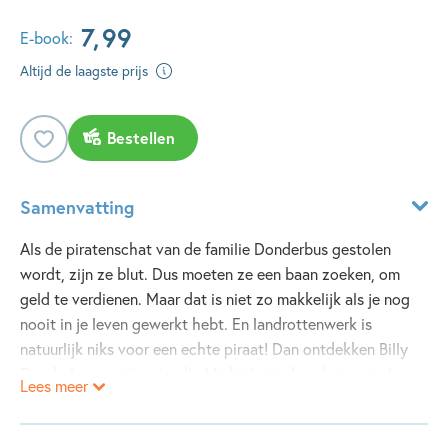
7
,
99
E-book:
Altijd de laagste prijs
Bestellen
Samenvatting
Als de piratenschat van de familie Donderbus gestolen
wordt, zijn ze blut. Dus moeten ze een baan zoeken, om
geld te verdienen. Maar dat is niet zo makkelijk als je nog
nooit in je leven gewerkt hebt. En landrottenwerk is
natuurlijk niks voor een echte piraat! Dan ontdekken Billy
Donderbus en zijn vriendje Michiel wie de schat gestolen
Lees meer
heeft. Ze moeten de schat terugveroveren, en dat is een
gevaarlijk klusje. Maar gelukkig is dat piratenwerk, en daar