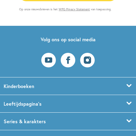
Op onze nieuwsbrieven is het
WPG Privacy Statement
van toepassing.
Volg ons op social media
Kinderboeken
Voorleesboeken
Leeftijdspagina’s
Prentenboeken
Boekentips 0 - 1,5 jaar
Series & karakters
Peuterboeken
Boekentips 1,5 - 3 jaar
De Gorgels