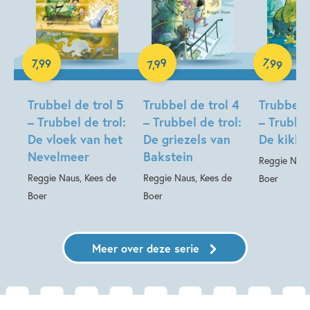
99
7
E-book
,
99
7
,
99
,
7
E-book
E-book
Trubbel de trol 5
Trubbel de trol 4
Trubbel d
– Trubbel de trol:
– Trubbel de trol:
– Trubbel
De vloek van het
De griezels van
De kikke
Nevelmeer
Bakstein
Reggie Naus
Reggie Naus, Kees de
Reggie Naus, Kees de
Boer
Boer
Boer
Meer over deze serie