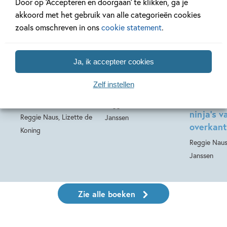
Door op ‘Accepteren en doorgaan’ te klikken, ga je
akkoord met het gebruik van alle categorieën cookies
Hardcover
zoals omschreven in ons
cookie statement
.
Luisterboek
14
99
,
9
,
99
,
99
11
Hardcover
Ja, ik accepteer cookies
Lekker luisteren
Ik leer lezen met
De pirat
1 – Lekker
Zwijsen – Wij
hiernaas
Zelf instellen
luisteren op de
zijn piraten!
piraten 
achterbank
Hiernaas
Reggie Naus, Mark
ninja’s v
Reggie Naus, Lizette de
Janssen
overkant
Koning
Reggie Naus
Janssen
Zie alle boeken