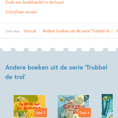
Leeftijdsindicatie:
8 - 10 jaar
Zoek een boekhandel in de buurt
ISBN:
9789021675626
Schrijf een review
NUR:
282
Type:
E-book
Inhoud
Andere boeken uit de serie 'Trubbel de trol
Snel naar:
Auteur(s):
Reggie Naus
Illustrator:
Kees de Boer
Prijs:
7
,
99
Aantal pagina's:
128
Uitgever:
Ploegsma
Andere boeken uit de serie 'Trubbel
Verschijningsdatum:
29-06-2016
de trol'
Kenmerken van e-book
7 – 9 jaar
9 – 12 jaar
Actie & avontuur
Fantasie
Fantasie & magie
Humor
Deel 5
Deel 4
Reggie Naus
Kees de Boer