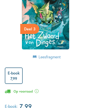
Deel 3
Leesfragment
E-book
7
,
99
Op voorraad
7
,
99
E-book: