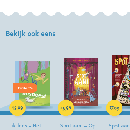
Bekijk ook eens
10-08-2026
Hardcover
Hardcover
99
17
,
,
12
,
99
99
16
Hardcover
ik lees – Het
Spot aan! – Op
Spot aan