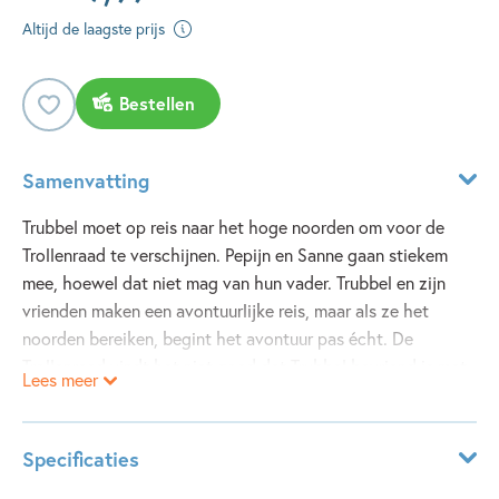
Altijd de laagste prijs
Bestellen
Samenvatting
Trubbel moet op reis naar het hoge noorden om voor de
Trollenraad te verschijnen. Pepijn en Sanne gaan stiekem
mee, hoewel dat niet mag van hun vader. Trubbel en zijn
vrienden maken een avontuurlijke reis, maar als ze het
noorden bereiken, begint het avontuur pas écht. De
Trollenraad vindt het niet goed dat Trubbel bevriend is met
Lees meer
mensbeesten, want dat is tegen de trollenregels. Als straf
krijgt hij een gevaarlijke opdracht: het zwaard stelen van
de boze tovenaar Fabinoc... eh, Fibona... eh... Dinges.
Specificaties