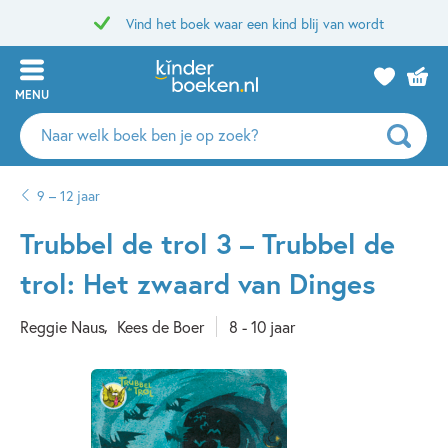
Vind het boek waar een kind blij van wordt
MENU
Zoeken
naar
boeken,
9 – 12 jaar
auteurs
en
Trubbel de trol 3 – Trubbel de
uitgevers
trol: Het zwaard van Dinges
Reggie Naus
Kees de Boer
8 - 10 jaar