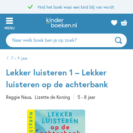
Vind het boek waar een kind blij van wordt
MENU
Zoeken
naar
boeken,
7 – 9 jaar
auteurs
en
Lekker luisteren 1 – Lekker
uitgevers
luisteren op de achterbank
Reggie Naus
Lizette de Koning
5 - 8 jaar