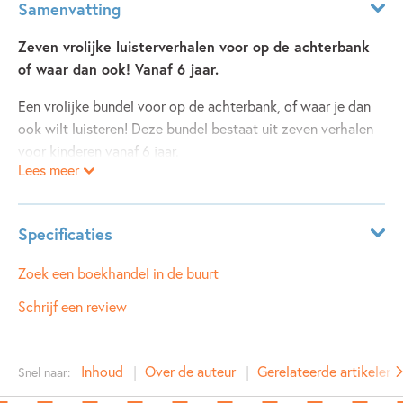
Samenvatting
Zeven vrolijke luisterverhalen voor op de achterbank
of waar dan ook! Vanaf 6 jaar.
Een vrolijke bundel voor op de achterbank, of waar je dan
ook wilt luisteren! Deze bundel bestaat uit zeven verhalen
voor kinderen vanaf 6 jaar.
Lees meer
<br>
Specificaties
Waakhaai ontsnapt van Reggie Naus, voorgelezen door
Frans van Deursen
Leeftijdsindicatie:
5 - 8 jaar
Zoek een boekhandel in de buurt
ISBN:
9789021685267
Schrijf een review
<br>
NUR:
277
Type:
Luisterboek
De waterfiets van Lizette de Koning, voorgelezen door Job
Inhoud
Over de auteur
Gerelateerde artikelen
Snel naar:
Auteur(s):
Reggie Naus, Lizette de Koning
Schuring