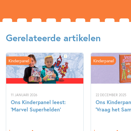
Hanne Snel
Barbara Scholten
De bibberbril van meneer Visjes van Hanne Snel,
voorgelezen door Beatrice van der Poel
<br>
Gerelateerde artikelen
Tik Tik van Barbara Scholten, voorgelezen door Sander de
Heer
Kinderpanel
Kinderpanel
<br>
<br>
11 JANUARI 2026
22 DECEMBER 2025
Ons Kinderpanel leest:
Ons Kinderpan
‘Marvel Superhelden’
‘Vraag het Sa