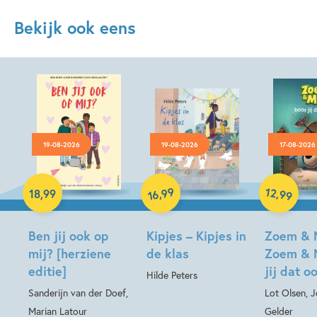
Bekijk ook eens
19-08-2026
19-08-2026
17-08-2026
Hardcover
99
12
,
,
18
,
99
99
16
Hardcover
Hardcover
Ben jij ook op
Kipjes – Kipjes in
Zoem & 
mij? [herziene
de klas
Zoem & 
editie]
jij dat o
Hilde Peters
Sanderijn van der Doef,
Lot Olsen, 
Marian Latour
Gelder