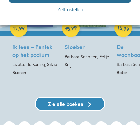
10-08-2026
Zelf instellen
Hardcover
Hardcover
Paperback
99
15
,
,
12
,
99
99
15
ik lees – Paniek
Sloeber
De
op het podium
woonboo
Barbara Scholten, Eefje
Lizette de Koning, Silvie
Barbara Scho
Kuijl
Buenen
Boter
Zie alle boeken