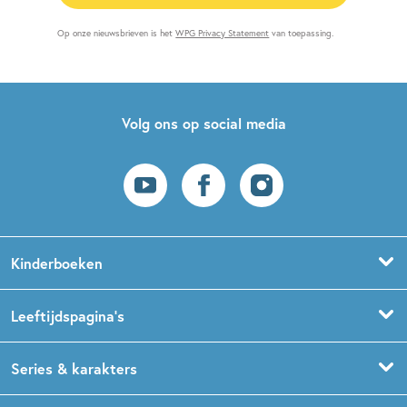
Op onze nieuwsbrieven is het
WPG Privacy Statement
van toepassing.
Volg ons op social media
Kinderboeken
Voorleesboeken
Leeftijdspagina’s
Prentenboeken
Boekentips 0 - 1,5 jaar
Series & karakters
Peuterboeken
Boekentips 1,5 - 3 jaar
De Gorgels