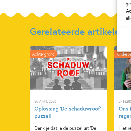
ge
‘A
al
Gerelateerde artikelen
Achtergrond
Kinderp
20 APRIL 2026
27 FEB
Oplossing ‘De schaduwroof’
Ons K
puzzel!
rege
Denk je dat je de puzzel uit 'De
'Het r