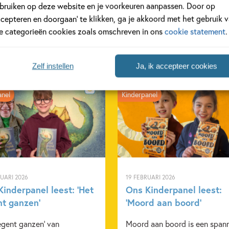
bruiken op deze website en je voorkeuren aanpassen. Door op
ccepteren en doorgaan’ te klikken, ga je akkoord met het gebruik 
le categorieën cookies zoals omschreven in ons
cookie statement
.
Zelf instellen
Ja, ik accepteer cookies
anel
Kinderpanel
RUARI 2026
19 FEBRUARI 2026
inderpanel leest: ‘Het
Ons Kinderpanel leest:
nt ganzen’
‘Moord aan boord’
egent ganzen' van
Moord aan boord is een span