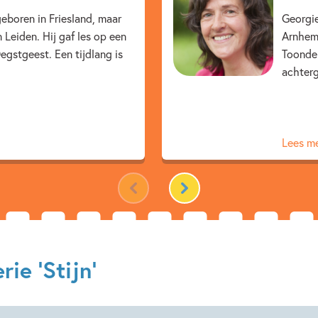
12+ jaar
7 – 9 jaar
eboren in Friesland, maar
Georgie
 Leiden. Hij gaf les op een
Arnhem 
Dagelijks leven
Familie & 
egstgeest. Een tijdlang is
Toonder
Op & rond school
Techni
achterg
Georgien Overwater
Lees m
ie 'Stijn'