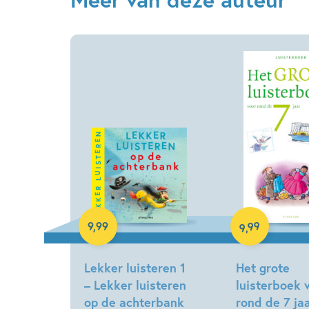
Luisterboek
Luisterboek
99
9
,
99
,
9
Lekker luisteren 1
Het grote
– Lekker luisteren
luisterboek 
op de achterbank
rond de 7 ja