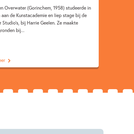
9 – 12 jaar
Broers & zussen
n Overwater (Gorinchem, 1958) studeerde in
aan de Kunstacademie en liep stage bij de
gezin
Humor
Jongensboeken
 Studio’s, bij Harrie Geelen. Ze maakte
ek & wetenschap
René van der Velde
ronden bij...
eer