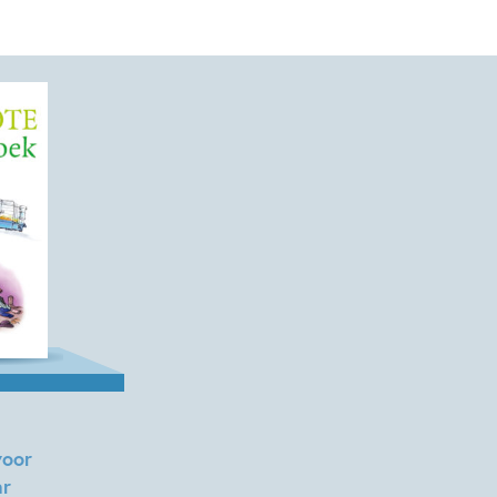
voor
ar