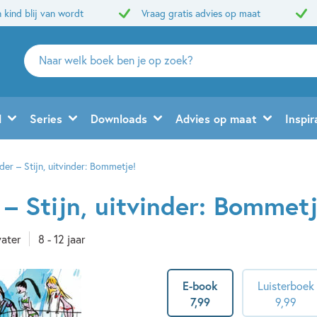
 kind blij van wordt
Vraag gratis advies op maat
Zoeken
naar
boeken,
auteurs
d
Series
Downloads
Advies op maat
Inspir
en
uitgevers
inder – Stijn, uitvinder: Bommetje!
r – Stijn, uitvinder: Bommetj
ater
8 - 12 jaar
E-book
Luisterboek
7
,
99
9
,
99