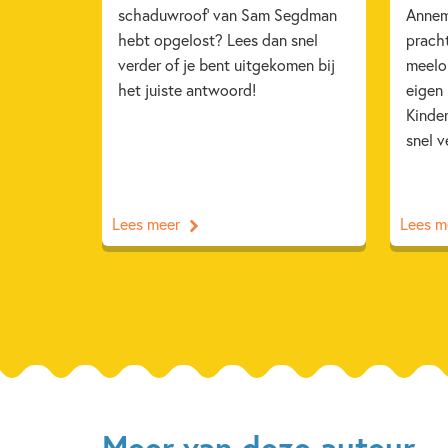
schaduwroof' van Sam Segdman
Annem
hebt opgelost? Lees dan snel
pracht
verder of je bent uitgekomen bij
meelop
het juiste antwoord!
eigen
Kinde
snel v
Lees meer
Lees m
Meer van deze auteur