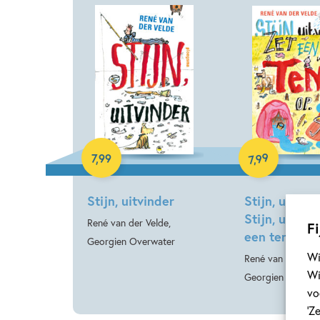
E-book
E-book
99
7
,
99
,
7
Stijn, uitvinder
Stijn, uitvind
Stijn, uitvin
René van der Velde,
Fi
een tent op
Georgien Overwater
Wi
René van der Veld
Wi
Georgien Overwa
vo
‘Z