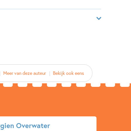
ndingen, waar je zelf misschien ook wel wat aan
oor de tablet. U kunt het niet lezen op een e-
aar
1672335
n der Velde
Meer van deze auteur
Bekijk ook eens
en Overwater
ma
2013
gien Overwater