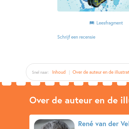
Leesfragment
Schrijf een recensie
Inhoud
Over de auteur en de illustra
Snel naar:
Over de auteur en de ill
René van der Ve