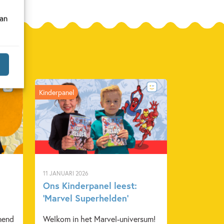
van
Kinderpanel
11 JANUARI 2026
Ons Kinderpanel leest:
‘Marvel Superhelden’
nend
Welkom in het Marvel-universum!