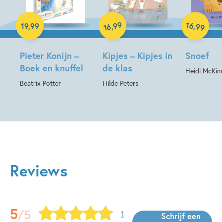
Hardcover
Hardcover
Hardcover
99
16
,
,
19
,
99
99
16
Pieter Konijn –
Kipjes – Kipjes in
Snoef
Boek en knuffel
de klas
Heidi McKin
Beatrix Potter
Hilde Peters
Reviews
5
/5
1
Schrijf een