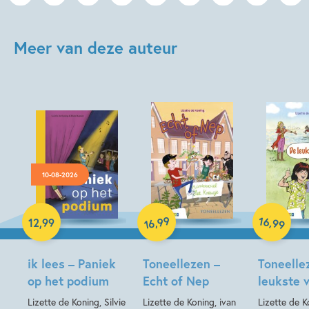
Meer van deze auteur
10-08-2026
Hardcover
Hardcover
Hardcover
99
16
,
,
12
,
99
99
16
ik lees – Paniek
Toneellezen –
Toneelle
op het podium
Echt of Nep
leukste v
Lizette de Koning, Silvie
Lizette de Koning, ivan
Lizette de K