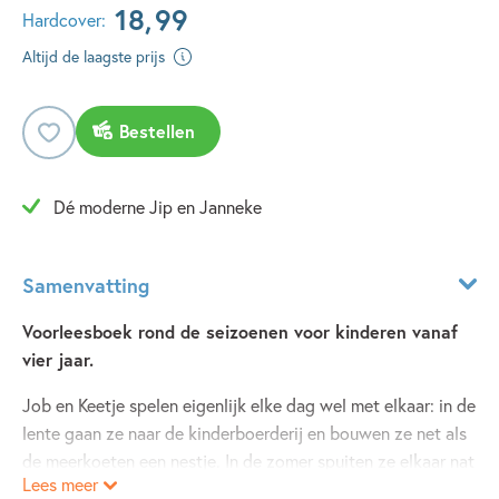
18
,
99
Hardcover:
Altijd de laagste prijs
Bestellen
Dé moderne Jip en Janneke
Samenvatting
Voorleesboek rond de seizoenen voor kinderen vanaf
vier jaar.
Job en Keetje spelen eigenlijk elke dag wel met elkaar: in de
lente gaan ze naar de kinderboerderij en bouwen ze net als
de meerkoeten een nestje. In de zomer spuiten ze elkaar nat
Lees meer
in de tuin, gaan ze naar het strand en krijgt Keetje haar