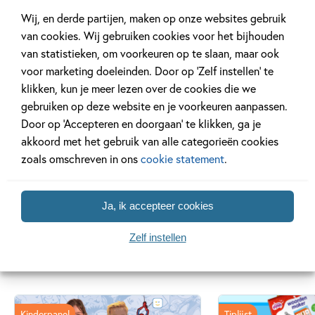
Wij, en derde partijen, maken op onze websites gebruik
Luisterboek
99
9
,
99
van cookies. Wij gebruiken cookies voor het bijhouden
,
7
E-book
van statistieken, om voorkeuren op te slaan, maar ook
voor marketing doeleinden. Door op ‘Zelf instellen’ te
Job en Keetje 2 –
Job en Keetje 2 –
klikken, kun je meer lezen over de cookies die we
Job en Keetje:
Job en Keetje:
gebruiken op deze website en je voorkeuren aanpassen.
Dierenvriendjes
Dierenvriendjes
Door op ‘Accepteren en doorgaan’ te klikken, ga je
Jeska Verstegen
Lizette de Koning,
akkoord met het gebruik van alle categorieën cookies
Jeska Verstegen
zoals omschreven in ons
cookie statement
.
Ja, ik accepteer cookies
Zelf instellen
Gerelateerde artikelen
Kinderpanel
Tiplijst