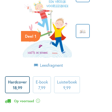
Deel 1
Leesfragment
Hardcover
E-book
Luisterboek
18
,
99
7
,
99
9
,
99
Op voorraad