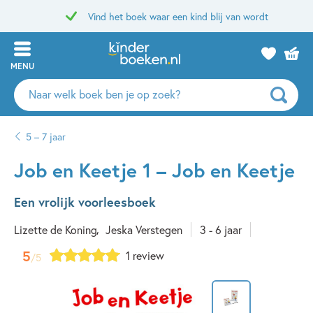
Vind het boek waar een kind blij van wordt
MENU
Zoeken
naar
boeken,
5 – 7 jaar
auteurs
en
Job en Keetje 1 – Job en Keetje
uitgevers
Een vrolijk voorleesboek
Lizette de Koning
Jeska Verstegen
3 - 6 jaar
5
1 review
/5