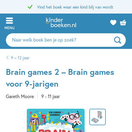
Vind het boek waar een kind blij van wordt
MENU
Zoeken
naar
boeken,
9 – 12 jaar
auteurs
en
Brain games 2 – Brain games
uitgevers
voor 9-jarigen
Gareth Moore
9 - 11 jaar