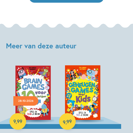
Meer van deze auteur
28-10-2026
Paperback
Paperback
99
9
,
99
,
9