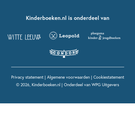
Over ons
Kinderboeken klassiekers
Boekentips 7 - 9 jaar
Fien en Teun
Nationale Voorleesdagen
Contact
Kinderboeken.nl is onderdeel van
Kinderboeken diversiteit
Boekentips 9 - 12 jaar
Kikker
Griffels en Penselen
Advies op maat
Grappige kinderboeken
Boekentips 12+ jaar
Spekkie en Sproet
Woutertje Pieterse Prijs
Nieuwsbrief
Spannende kinderboeken
Boekentips 15+ jaar
Mees Kees
Kinderboeken top 10
Alle boeken per onderwerp
Voor volwassenen
De regels van Floor
Prentenboeken top 10
Privacy statement
|
Algemene voorwaarden
|
Cookiestatement
Maxi & Helium
© 2026, Kinderboeken.nl | Onderdeel van
WPG Uitgevers
Voor het onderwijs
Alle kinderboekenpersonages