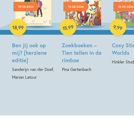
19-08-2026
12-08-2026
12-08-2026
Paperback
Hardcover
Hardcover
99
9
,
99
,
18
,
99
15
Ben jij ook op
Zoekboeken –
Cosy Sti
mij? [herziene
Tien tellen in de
Worlds
editie]
rimboe
Hinkler Stud
Sanderijn van der Doef,
Pina Gertenbach
Marian Latour