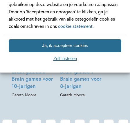
gebruiken op deze website en je voorkeuren aanpassen.
Door op ‘Accepteren en doorgaan’ te klikken, ga je
akkoord met het gebruik van alle categorieën cookies
Deel 3
Deel 1
zoals omschreven in ons
cookie statement
.
28-10-2026
Ja, ik accepteer cookies
Paperback
Paperback
99
9
,
99
,
9
Zelf instellen
Brain games 3 –
Brain games 1 –
Brain games voor
Brain games voor
10-jarigen
8-jarigen
Gareth Moore
Gareth Moore