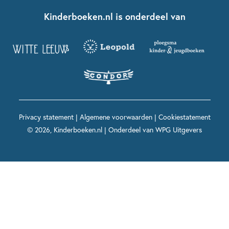
Fien en Teun
Nationale Voorleesdagen
Contact
Kinderboeken.nl is onderdeel van
Kinderboeken diversiteit
Boekentips 9 - 12 jaar
Kikker
Griffels en Penselen
Advies op maat
Grappige kinderboeken
Boekentips 12+ jaar
Spekkie en Sproet
Woutertje Pieterse Prijs
Nieuwsbrief
Spannende kinderboeken
Boekentips 15+ jaar
Mees Kees
Kinderboeken top 10
Alle boeken per onderwerp
Voor volwassenen
De regels van Floor
Prentenboeken top 10
Privacy statement
|
Algemene voorwaarden
|
Cookiestatement
Maxi & Helium
© 2026, Kinderboeken.nl | Onderdeel van
WPG Uitgevers
Voor het onderwijs
Alle kinderboekenpersonages