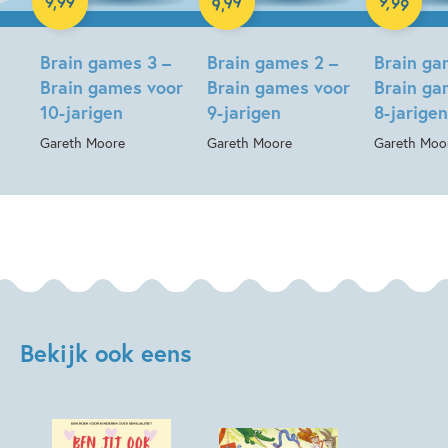
99
9
,
99
9
,
99
,
9
Brain games 3 –
Brain games 2 –
Brain ga
Brain games voor
Brain games voor
Brain ga
10-jarigen
9-jarigen
8-jarigen
Gareth Moore
Gareth Moore
Gareth Moo
Bekijk ook eens