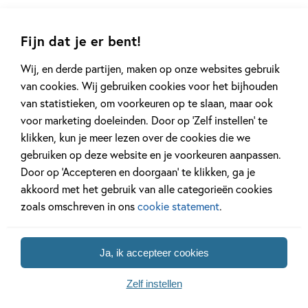
Fijn dat je er bent!
Gerelateerde artikelen
Wij, en derde partijen, maken op onze websites gebruik
van cookies. Wij gebruiken cookies voor het bijhouden
van statistieken, om voorkeuren op te slaan, maar ook
voor marketing doeleinden. Door op ‘Zelf instellen’ te
Achtergrond
Kinderpanel
klikken, kun je meer lezen over de cookies die we
gebruiken op deze website en je voorkeuren aanpassen.
Door op ‘Accepteren en doorgaan’ te klikken, ga je
akkoord met het gebruik van alle categorieën cookies
20 APRIL 2026
27 FEBRUARI 2026
zoals omschreven in ons
cookie statement
.
Oplossing ‘De schaduwroof’
Ons Kinderpane
puzzel!
regent ganzen’
Ja, ik accepteer cookies
Zelf instellen
Lees meer
Lees meer