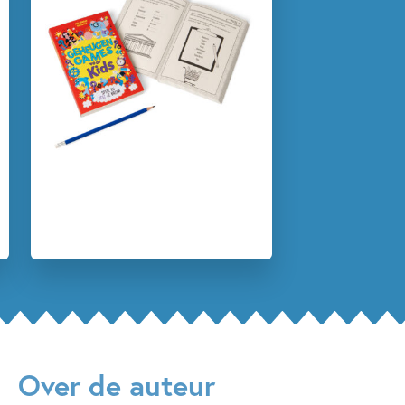
Doeboeken
Non-fictie
Reizen & (verre) landen
Spelen & leren
Gareth Moore
Over de auteur