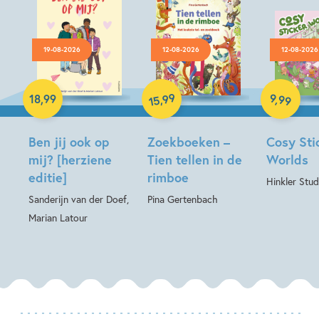
19-08-2026
12-08-2026
12-08-2026
Paperback
Hardcover
99
9
,
99
,
18
,
99
15
Hardcover
Ben jij ook op
Zoekboeken –
Cosy Sti
mij? [herziene
Tien tellen in de
Worlds
editie]
rimboe
Hinkler Stud
Sanderijn van der Doef,
Pina Gertenbach
Marian Latour