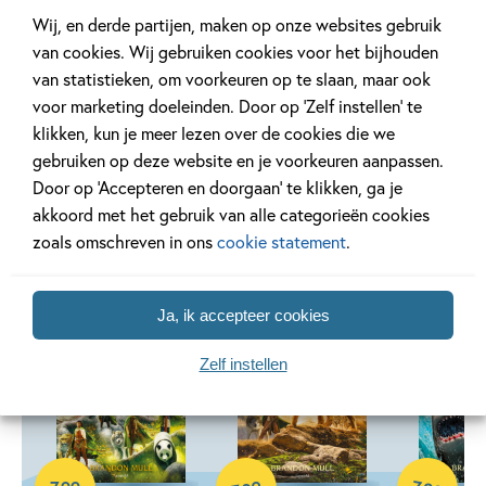
Lees verder
Wij, en derde partijen, maken op onze websites gebruik
van cookies. Wij gebruiken cookies voor het bijhouden
van statistieken, om voorkeuren op te slaan, maar ook
voor marketing doeleinden. Door op ‘Zelf instellen’ te
klikken, kun je meer lezen over de cookies die we
gebruiken op deze website en je voorkeuren aanpassen.
Andere boeken uit de serie 'Spirit
Door op ‘Accepteren en doorgaan’ te klikken, ga je
Animals'
akkoord met het gebruik van alle categorieën cookies
zoals omschreven in ons
cookie statement
.
Ja, ik accepteer cookies
Deel 7
Deel 6
Zelf instellen
E-book
E-book
E-book
7