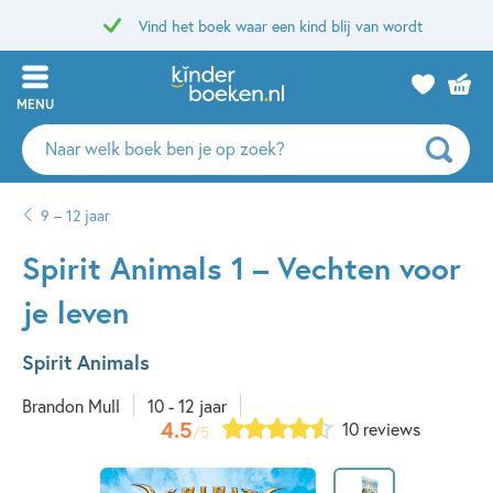
Vind het boek waar een kind blij van wordt
MENU
Zoeken
naar
boeken,
9 – 12 jaar
auteurs
en
Spirit Animals 1 – Vechten voor
uitgevers
je leven
Spirit Animals
Brandon Mull
10 - 12 jaar
4.5
10 reviews
/5