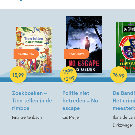
12-08-2026
07-08-2026
Hardcover
Hardcover
99
,
17
Hardcover
16
,
15
,
99
99
99
,
15
Zoekboeken –
Politie niet
De Bandin
Tien tellen in de
betreden – No
Het crim
rimboe
escape
meesterb
Pina Gertenbach
Cis Meijer
Ilona de La
Dirkzwager