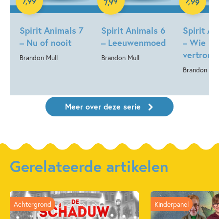
99
,
99
7
,
99
,
7
Spirit Animals 7
Spirit Animals 6
Spirit A
– Nu of nooit
– Leeuwenmoed
– Wie ku
vertrou
Brandon Mull
Brandon Mull
Brandon Mul
Meer over deze serie
Gerelateerde artikelen
Achtergrond
Kinderpanel