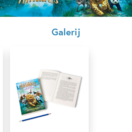
Verschijningsdatum:
03-04-2024
Kenmerken van dit boek
Galerij
12+ jaar
9 – 12 jaar
Actie & avontuur
Dieren & natuur
Dystopian
Fantasie
Fantasie & magie
Vriendschap
Brandon Mull