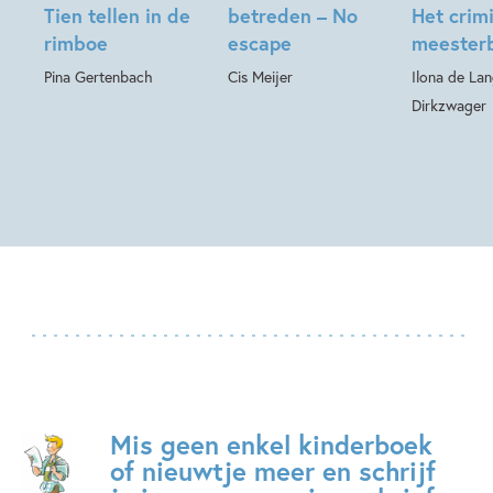
Tien tellen in de
betreden – No
Het crim
rimboe
escape
meesterb
Pina Gertenbach
Cis Meijer
Ilona de La
Dirkzwager
Mis geen enkel kinderboek
of nieuwtje meer en schrijf