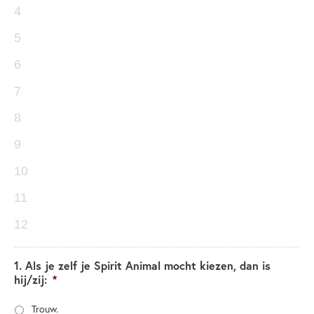
4
5
6
7
8
9
10
11
12
1. Als je zelf je Spirit Animal mocht kiezen, dan is
hij/zij:
*
Trouw.