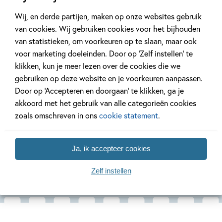
Wij, en derde partijen, maken op onze websites gebruik
van cookies. Wij gebruiken cookies voor het bijhouden
Deel 7
Deel 6
van statistieken, om voorkeuren op te slaan, maar ook
voor marketing doeleinden. Door op ‘Zelf instellen’ te
klikken, kun je meer lezen over de cookies die we
E-book
E-book
E-book
gebruiken op deze website en je voorkeuren aanpassen.
99
7
,
99
7
,
99
,
7
Door op ‘Accepteren en doorgaan’ te klikken, ga je
akkoord met het gebruik van alle categorieën cookies
Spirit Animals 7
Spirit Animals 6
Spirit A
zoals omschreven in ons
cookie statement
.
– Nu of nooit
– Leeuwenmoed
– Wie ku
vertrou
Brandon Mull
Brandon Mull
Ja, ik accepteer cookies
Brandon Mul
Zelf instellen