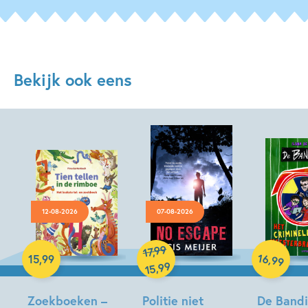
Bekijk ook eens
12-08-2026
07-08-2026
Hardcover
Hardcover
99
,
17
Hardcover
16
,
15
,
99
99
99
,
15
Zoekboeken –
Politie niet
De Bandin