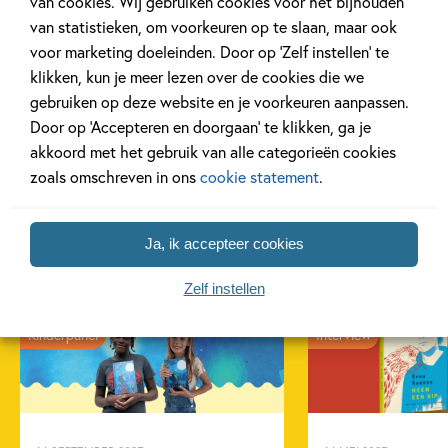
van cookies. Wij gebruiken cookies voor het bijhouden
van statistieken, om voorkeuren op te slaan, maar ook
voor marketing doeleinden. Door op ‘Zelf instellen’ te
klikken, kun je meer lezen over de cookies die we
gebruiken op deze website en je voorkeuren aanpassen.
Door op ‘Accepteren en doorgaan’ te klikken, ga je
akkoord met het gebruik van alle categorieën cookies
zoals omschreven in ons
cookie statement
.
Ja, ik accepteer cookies
Gerelateerde artikelen
Zelf instellen
Kinderpanel
Interview