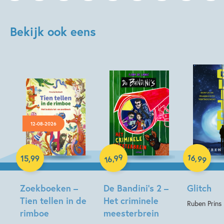
Bekijk ook eens
12-08-2026
Paperback
Hardcover
Hardcover
99
16
,
,
15
,
99
99
16
Zoekboeken –
De Bandini’s 2 –
Glitch
Tien tellen in de
Het criminele
Ruben Prins
rimboe
meesterbrein