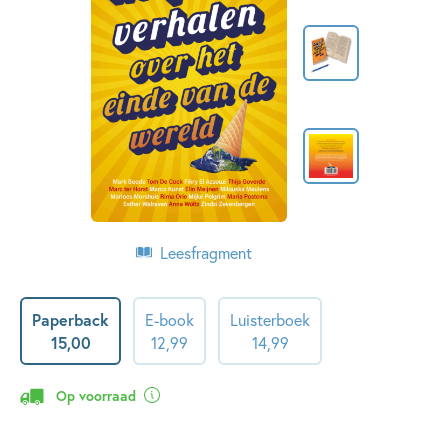
Leesfragment
Paperback
E-book
Luisterboek
15
,
00
12
,
99
14
,
99
Op voorraad