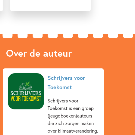
ervoor zorgen dat verandering daadwerkelijk
bewerkstelligd worden. Door middel van deze
verhalenbundel is er weer een stap in de goede richting
gezet.' -
Lang Leve Lezen
'Juist waar het gaat om botsende meningen en de moed
Over de auteur
daar het gesprek over aan te gaan, te verbinden, of juist
tegen de keer in te gaan, slaagt deze bundel in zijn opzet.
[...] Een mooie kennismaking met een aantal van de beste
jeugdboekenschrijvers die de lage landen rijk zijn.' -
Tzum
Schrijvers voor
Toekomst
'De diversiteit aan verhalen maakt het erg fijn om te lezen.
Op die manier is er voor iedereen een verhaal waarin ze
Schrijvers voor
zich zullen kunnen herkennen. De verschillende verhalen
Toekomst is een groep
doen je ook nadenken over (de gevolgen van) de
(jeugdboeken)auteurs
klimaatverandering én over wat je zelf kan doen om een
die zich zorgen maken
steentje bij te dragen. [...] Van mij krijgt de bundel dan ook
over klimaatverandering.