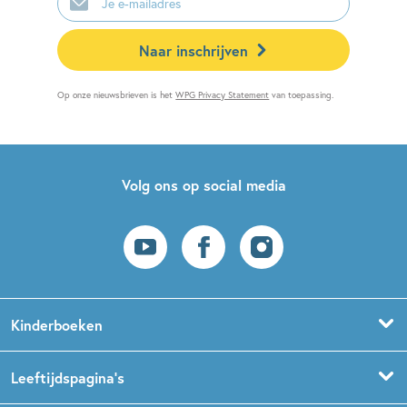
mailadres
Naar inschrijven
Op onze nieuwsbrieven is het
WPG Privacy Statement
van toepassing.
Volg ons op social media
Kinderboeken
Voorleesboeken
Leeftijdspagina’s
Prentenboeken