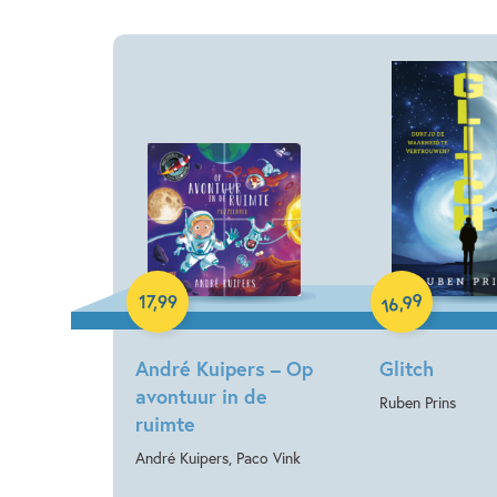
Paperback
Hardcover
99
,
17
,
99
16
André Kuipers – Op
Glitch
avontuur in de
Ruben Prins
ruimte
André Kuipers, Paco Vink