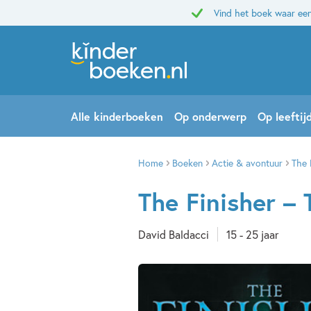
Vind het boek waar een
Alle kinderboeken
Op onderwerp
Op leeftij
Home
Boeken
Actie & avontuur
The 
The Finisher – 
David Baldacci
15 - 25 jaar