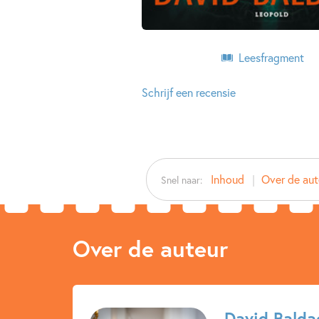
Leesfragment
Schrijf een recensie
Inhoud
Over de aut
Snel naar:
Over de auteur
David Balda