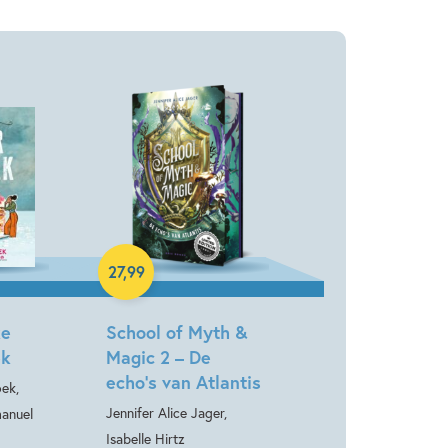
Hardcover
27
,
99
ke
School of Myth &
ek
Magic 2 – De
echo’s van Atlantis
ek,
Jennifer Alice Jager,
anuel
Isabelle Hirtz