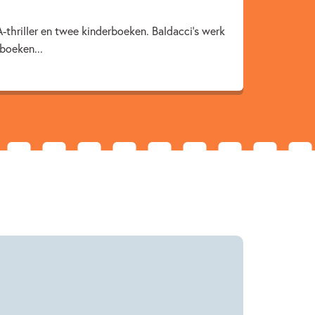
Fantasie & magie
Liefde & verliefdheid
A-thriller en twee kinderboeken. Baldacci’s werk
schap
David Baldacci
 boeken...