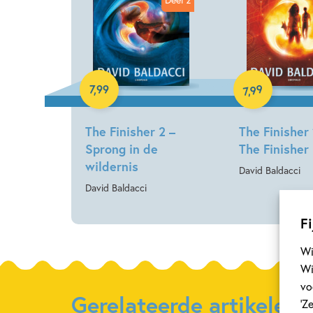
E-book
E-book
99
7
,
99
,
7
The Finisher 2 –
The Finisher 
Sprong in de
The Finisher
wildernis
David Baldacci
David Baldacci
Fi
Wi
Wi
vo
Gerelateerde artikelen
‘Z