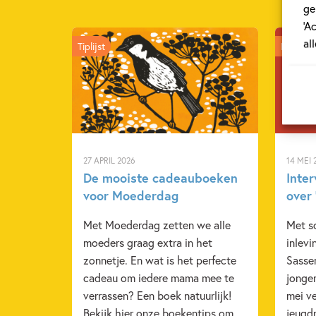
ge
‘A
al
Tiplijst
Intervie
27 APRIL 2026
14 MEI 
De mooiste cadeauboeken
Inte
voor Moederdag
over 
Met Moederdag zetten we alle
Met s
moeders graag extra in het
inlev
zonnetje. En wat is het perfecte
Sasse
cadeau om iedere mama mee te
jonger
verrassen? Een boek natuurlijk!
mei v
Bekijk hier onze boekentips om
jeugd