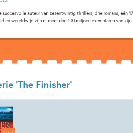
Familie & gezin
Fantasie
e succesvolle auteur van zesentwintig thrillers, drie romans, één Y
Voor volwassenen
Vriend
aald en wereldwijd zijn er meer dan 100 miljoen exemplaren van zijn
ie 'The Finisher'
Deel 1