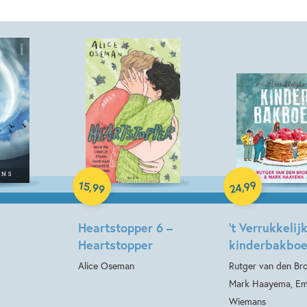
Paperback
Hardcover
99
15
,
,
99
24
Heartstopper 6 –
’t Verrukkelij
Heartstopper
kinderbakbo
Alice Oseman
Rutger van den Bro
Mark Haayema, Em
Wiemans