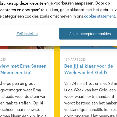
bruiken op deze website en je voorkeuren aanpassen. Door op
ccepteren en doorgaan’ te klikken, ga je akkoord met het gebruik 
le categorieën cookies zoals omschreven in ons
cookie statement
.
w
Nieuws
Zelf instellen
Ja, ik accepteer cookies
2025
12 MAART 2025
rview met Erna Sassen
Ben jij al klaar voor de
‘Neem een kip’
Week van het Geld?
cherpe pen en groot
Van 24 maart tot en met 28 m
ingsvermogen weet Erna
is de Week van het Geld, een
n steeds weer de stem van
week waarin extra aandacht
en raak te treffen. Op 14
wordt besteed aan het maken
erscheen haar nieuwste
verstandige financiële keuzes
roman Neem een kip. In dit
door jongeren. Het nieuwste