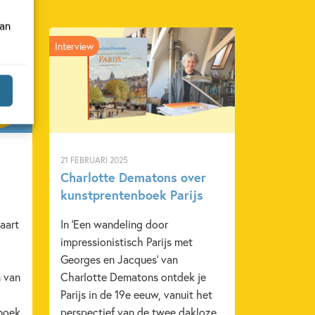
van
Interview
21 FEBRUARI 2025
Charlotte Dematons over
kunstprentenboek Parijs
aart
In 'Een wandeling door
impressionistisch Parijs met
Georges en Jacques' van
 van
Charlotte Dematons ontdek je
Parijs in de 19e eeuw, vanuit het
 boek
perspectief van de twee dakloze