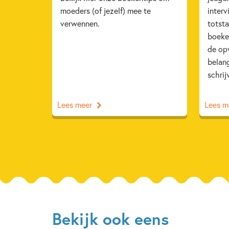
moeders (of jezelf) mee te
interv
verwennen.
totst
boeken
de opv
belang
schrij
Lees meer
Lees m
Bekijk ook eens