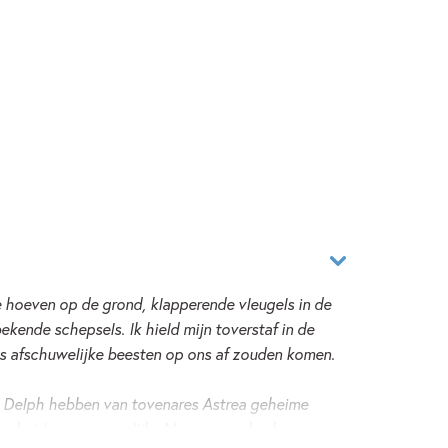
 hoeven op de grond, klapperende vleugels in de
bekende schepsels. Ik hield mijn toverstaf in de
es afschuwelijke beesten op ons af zouden komen.
d Delph hebben van tovenares Astrea geheime
ze het levensgevaarlijke Moeras zouden kunnen