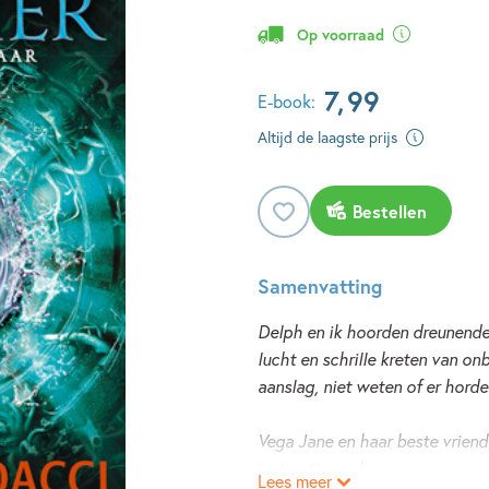
Op voorraad
7
,
99
E-book:
Altijd de laagste prijs
Bestellen
Samenvatting
Delph en ik hoorden dreunende
lucht en schrille kreten van on
aanslag, niet weten of er hord
Vega Jane en haar beste vrien
instructies gekregen waarmee 
Lees meer