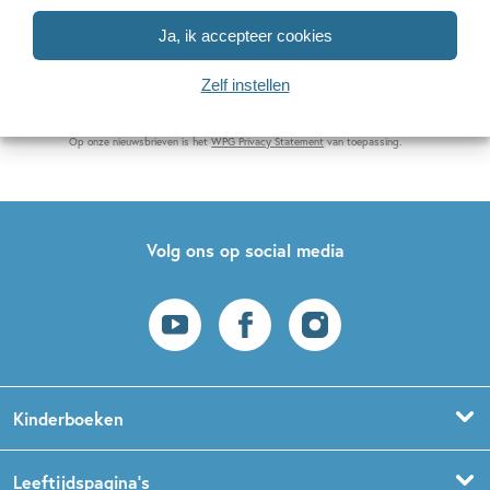
E-
Ja, ik accepteer cookies
mailadres
Zelf instellen
Naar inschrijven
Op onze nieuwsbrieven is het
WPG Privacy Statement
van toepassing.
Volg ons op social media
Kinderboeken
Voorleesboeken
Leeftijdspagina’s