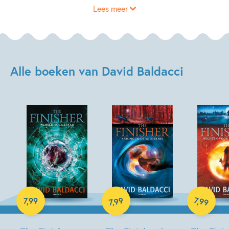
Lees meer
Alle boeken van David Baldacci
E-book
E-book
E-book
99
7
,
99
7
,
99
,
7