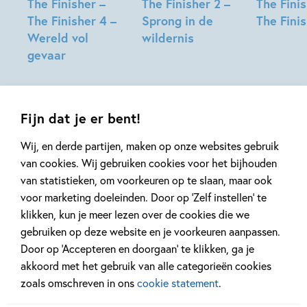
The Finisher –
The Finisher 2 –
The Finis
The Finisher 4 –
Sprong in de
The Fini
Wereld vol
wildernis
David
gevaar
David
Baldacci
David
Baldacci
Baldacci
Fijn dat je er bent!
Wij, en derde partijen, maken op onze websites gebruik
van cookies. Wij gebruiken cookies voor het bijhouden
van statistieken, om voorkeuren op te slaan, maar ook
voor marketing doeleinden. Door op ‘Zelf instellen’ te
Mis geen enkel kinderboek
klikken, kun je meer lezen over de cookies die we
of nieuwtje meer en schrijf
gebruiken op deze website en je voorkeuren aanpassen.
je in voor onze nieuwsbrief
Door op ‘Accepteren en doorgaan’ te klikken, ga je
akkoord met het gebruik van alle categorieën cookies
Ontvang elke twee weken nieuws,
zoals omschreven in ons
cookie statement
.
kinderboekentips en inspiratie!