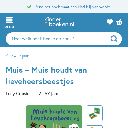
Vind het boek waar een kind blij van wordt
MENU
Zoeken
naar
boeken,
9 – 12 jaar
auteurs
en
Muis – Muis houdt van
uitgevers
lieveheersbeestjes
Lucy Cousins
2 - 99 jaar