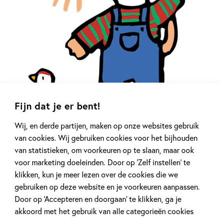
Fijn dat je er bent!
Wij, en derde partijen, maken op onze websites gebruik
van cookies. Wij gebruiken cookies voor het bijhouden
Muis
van statistieken, om voorkeuren op te slaan, maar ook
voor marketing doeleinden. Door op ‘Zelf instellen’ te
Muis
klikken, kun je meer lezen over de cookies die we
gebruiken op deze website en je voorkeuren aanpassen.
Muis woont op de boerderij. Ze rijdt op haar tractor, voert
Door op ‘Accepteren en doorgaan’ te klikken, ga je
de dieren, en telt haar kuikentjes. Met haar vriendjes Kora
akkoord met het gebruik van alle categorieën cookies
Kip, Eddie Eekhoorn en Kees Krokodil gaat ze naar de