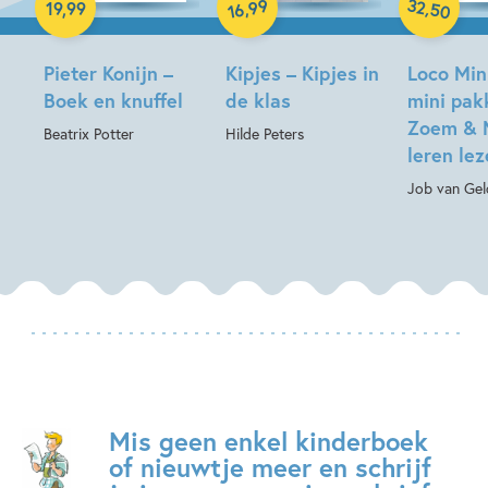
32
99
,
,
19
,
99
50
16
Pieter Konijn –
Kipjes – Kipjes in
Loco Min
Boek en knuffel
de klas
mini pak
Zoem & 
Beatrix Potter
Hilde Peters
leren le
Job van Gel
Mis geen enkel kinderboek
of nieuwtje meer en schrijf