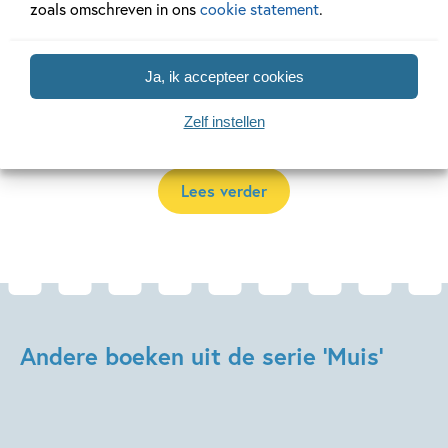
zoals omschreven in ons
cookie statement
.
crèche, de kermis of speelt ze piraat. Ze maakt alles mee
wat er gebeurt in het leven van een peuter/kleuter. Al ruim
30 jaar herkenbaar voor kinderen over de hele wereld. Stoer
Ja, ik accepteer cookies
voor jongens en voor meisjes. De Muis-boeken zijn speciaal
Zelf instellen
geschikt voor de
allerkleinsten
en
peuters
.
Lees verder
Andere boeken uit de serie 'Muis'