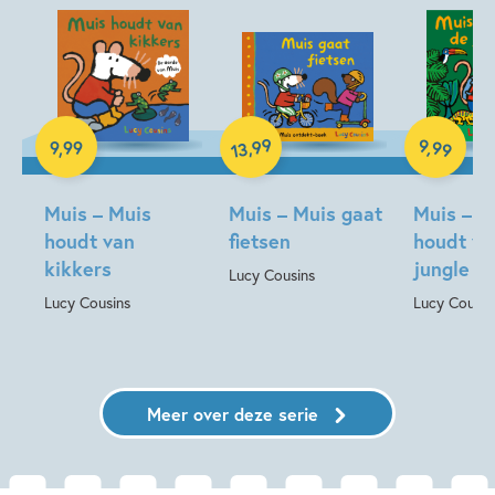
Hardcover
Hardcover
Hardcover
99
9
,
99
,
9
,
99
13
Muis – Muis
Muis – Muis gaat
Muis – M
houdt van
fietsen
houdt va
kikkers
jungle
Lucy Cousins
Lucy Cousins
Lucy Cousin
Meer over deze serie