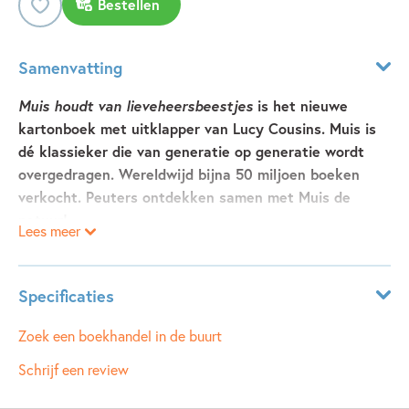
Bestellen
Samenvatting
Muis houdt van lieveheersbeestjes
is het nieuwe
kartonboek met uitklapper van Lucy Cousins. Muis is
dé klassieker die van generatie op generatie wordt
overgedragen. Wereldwijd bijna 50 miljoen boeken
verkocht. Peuters ontdekken samen met Muis de
natuur!
Lees meer
Muis houdt van lieveheersbeestjes is het nieuwe
kartonboek van Lucy cousins. Ontdek lieveheersbeestjes en
Specificaties
de natuur met Muis. Met een uitklappagina van een
lieveheersbeestjesfeest in haar tuin. Muis laat kleine
Leeftijdsindicatie:
2 - 99 jaar
Zoek een boekhandel in de buurt
natuurvriendjes van de aarde houden. Voor 18 maanden en
ISBN:
9789025889302
Schrijf een review
ouder.
NUR:
271