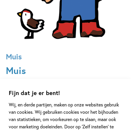
Muis
Muis
Muis woont op de boerderij. Ze rijdt op haar tractor, voert
de dieren, en telt haar kuikentjes. Met haar vriendjes Kora
Fijn dat je er bent!
Kip, Eddie Eekhoorn en Kees Krokodil gaat ze naar de
Wij, en derde partijen, maken op onze websites gebruik
crèche, de kermis of speelt ze piraat. Ze maakt alles mee
van cookies. Wij gebruiken cookies voor het bijhouden
wat er gebeurt in het leven van een peuter/kleuter. Al ruim
van statistieken, om voorkeuren op te slaan, maar ook
30 jaar herkenbaar voor kinderen over de hele wereld. Stoer
voor marketing doeleinden. Door op ‘Zelf instellen’ te
voor jongens en voor meisjes. De Muis-boeken zijn speciaal