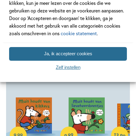
klikken, kun je meer lezen over de cookies die we
geschikt voor de
allerkleinsten
en
peuters
.
gebruiken op deze website en je voorkeuren aanpassen.
Door op ‘Accepteren en doorgaan’ te klikken, ga je
Lees verder
akkoord met het gebruik van alle categorieën cookies
zoals omschreven in ons
cookie statement
.
Ja, ik accepteer cookies
Andere boeken uit de serie 'Muis'
Zelf instellen
Hardcover
Hardcover
Hardcover
13
99
,
9
,
99
99
,
9