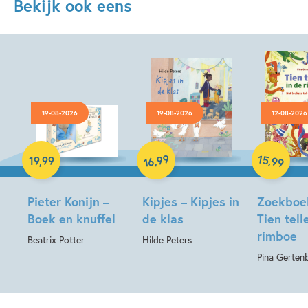
Bekijk ook eens
19-08-2026
19-08-2026
12-08-2026
Hardcover
Hardcover
Hardcover
99
15
,
,
19
,
99
99
16
Pieter Konijn –
Kipjes – Kipjes in
Zoekboe
Boek en knuffel
de klas
Tien tell
rimboe
Beatrix Potter
Hilde Peters
Pina Gerten