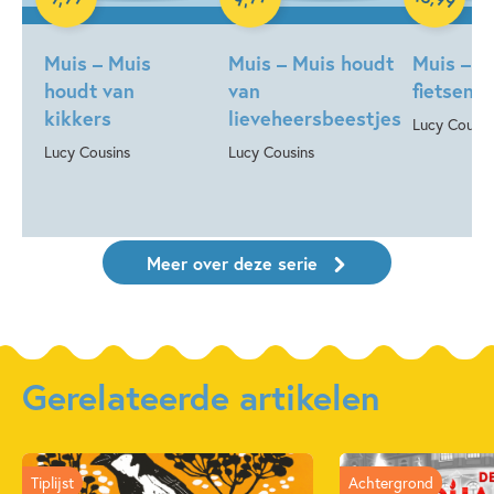
Muis – Muis
Muis – Muis houdt
Muis – M
houdt van
van
fietsen
kikkers
lieveheersbeestjes
Lucy Cousin
Lucy Cousins
Lucy Cousins
Meer over deze serie
Gerelateerde artikelen
Tiplijst
Achtergrond