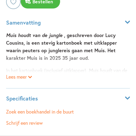
Bestellen
Samenvatting
Muis houdt van de jungle
, geschreven door Lucy
Cousins, is een stevig kartonboek met uitklapper
waarin peuters op junglereis gaan met Muis. Het
karakter Muis is in 2025 35 jaar oud.
In het kartonboek (inclusief uitklapper)
Muis houdt van de
Lees meer
jungle
neemt Lucy Cousins, die al 35 jaar schrijft over Muis,
peuters mee op ontdekking door de natuur. De helft van
alle planten op de wereld groeit namelijk in de jungle! Zo
Specificaties
dicht op elkaar dat je er moeilijk doorheen komt. Dus Muis
vaart met de boot over de rivier. Overal zijn dieren, van
Leeftijdsindicatie:
2 - 99 jaar
Zoek een boekhandel in de buurt
grote tot kleine kriebelbeestjes, verstopt in het groen. En al
ISBN:
9789025888367
Schrijf een review
die dieren maken heel veel geluid! Een heerlijk zoekboek!
NUR:
271