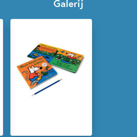
Aantal pagina's:
16
Galerij
Uitgever:
Leopold
Verschijningsdatum:
04-02-2026
Kenmerken van dit boek
1.5 – 3 jaar
3 – 5 jaar
Dagelijks leven
Dieren & natuur
Non-fictie
Op & rond school
Peuterboeken
Spelen & leren
Techniek & wetenschap
Lucy Cousins