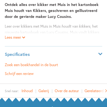
Ontdek alles over kikker met Muis in het kartonboek
Muis houdt van Kikkers, geschreven en geïllustreerd
door de gevierde maker Lucy Cousins.
Leer over kikkers met Muis in
Muis houdt van kikkers
, het
nieuwste kartonboek van Lucy Cousins. Muis vindt kikkers
Lees meer
in de vijver. Leer met haar hoe ze eruitzien, hoe ze leven,
wat een fijne plek voor hen is en hoe je voor hen kunt
zorgen. Muis en haar vriendjes kunnen springen als een
Specificaties
kikker en doen hun vrolijke geluiden na. Tijd voor een
kikkersafari in het park!
Leeftijdsindicatie:
2 - 5 jaar
Zoek een boekhandel in de buurt
ISBN:
9789025889333
Schrijf een review
Met een uitklappagina van Muis en haar vriendjes bij de
NUR:
271
vijver. Voor 18 maanden en ouder.
Type:
Hardcover
Inhoud
Galerij
Over de auteur
Gerelateerde
Snel naar:
Auteur(s):
Lucy Cousins
Prijs:
9
,
99