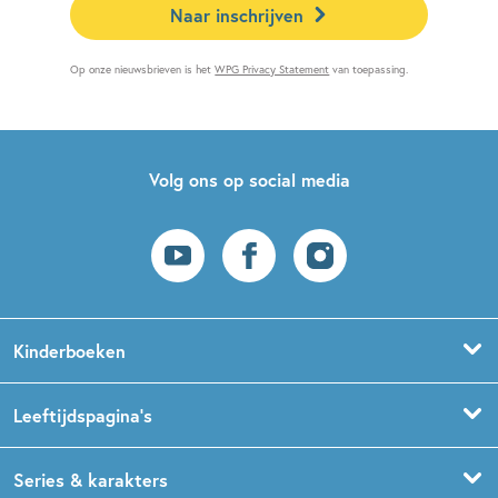
Naar inschrijven
Op onze nieuwsbrieven is het
WPG Privacy Statement
van toepassing.
Volg ons op social media
Kinderboeken
Voorleesboeken
Leeftijdspagina’s
Prentenboeken
Boekentips 0 - 1,5 jaar
Series & karakters