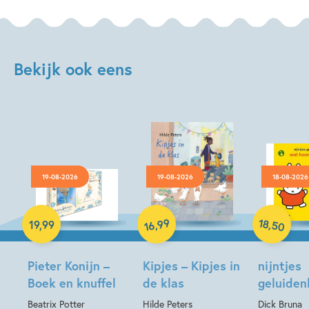
Bekijk ook eens
19-08-2026
19-08-2026
18-08-2026
Hardcover
Hardcover
Hardcover
18
99
,
,
19
,
99
50
16
Pieter Konijn –
Kipjes – Kipjes in
nijntjes
Boek en knuffel
de klas
geluide
Beatrix Potter
Hilde Peters
Dick Bruna