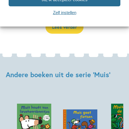
voor jongens en voor meisjes. De Muis-boeken zijn speciaal
geschikt voor de
allerkleinsten
en
peuters
.
Zelf instellen
Lees verder
Andere boeken uit de serie 'Muis'