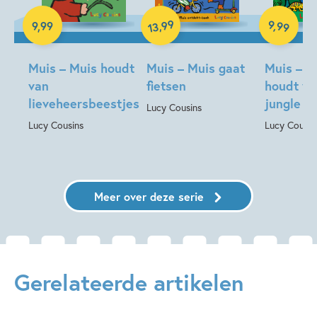
Hardcover
Hardcover
Hardcover
99
9
,
99
,
9
,
99
13
Muis – Muis houdt
Muis – Muis gaat
Muis – M
van
fietsen
houdt va
lieveheersbeestjes
jungle
Lucy Cousins
Lucy Cousins
Lucy Cousin
Meer over deze serie
Gerelateerde artikelen