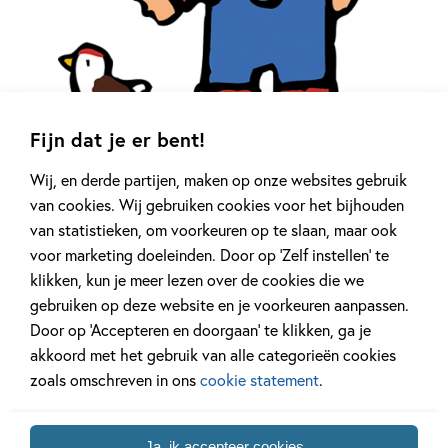
Fijn dat je er bent!
Wij, en derde partijen, maken op onze websites gebruik
Muis
van cookies. Wij gebruiken cookies voor het bijhouden
van statistieken, om voorkeuren op te slaan, maar ook
Muis
voor marketing doeleinden. Door op ‘Zelf instellen’ te
klikken, kun je meer lezen over de cookies die we
Muis woont op de boerderij. Ze rijdt op haar tractor, voert
gebruiken op deze website en je voorkeuren aanpassen.
de dieren, en telt haar kuikentjes. Met haar vriendjes Kora
Door op ‘Accepteren en doorgaan’ te klikken, ga je
Kip, Eddie Eekhoorn en Kees Krokodil gaat ze naar de
akkoord met het gebruik van alle categorieën cookies
crèche, de kermis of speelt ze piraat. Ze maakt alles mee
zoals omschreven in ons
cookie statement
.
wat er gebeurt in het leven van een peuter/kleuter. Al ruim
30 jaar herkenbaar voor kinderen over de hele wereld. Stoer
Ja, ik accepteer cookies