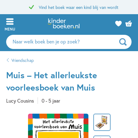
Vind het boek waar een kind blij van wordt
MENU
Zoeken
naar
boeken,
Vriendschap
auteurs
en
Muis – Het allerleukste
uitgevers
voorleesboek van Muis
Lucy Cousins
0 - 5 jaar