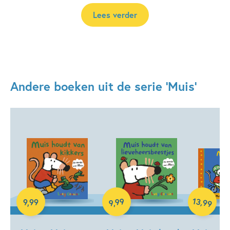
Lees verder
Andere boeken uit de serie 'Muis'
Hardcover
Hardcover
Hardcover
13
99
,
9
,
99
99
,
9