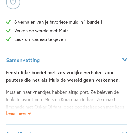
6 verhalen van je favoriete muis in 1 bundel!
Verken de wereld met Muis
Leuk om cadeau te geven
Samenvatting
Feestelijke bundel met zes vrolijke verhalen voor
peuters die net als Muis de wereld gaan verkennen.
Muis en haar vriendjes hebben altijd pret. Ze beleven de
leukste avonturen. Muis en Kora gaan in bad. Ze maakt
limonade met Oskar Olifant, doet boodschappen met Kees
Lees meer
Krokodil, bakt koekjes, gaat met haar vriendjes naar de
kermis en natuurlijk ruimt Muis altijd netjes op. Lees je mee?
6 voorleesverhalen in 1 dik boek!