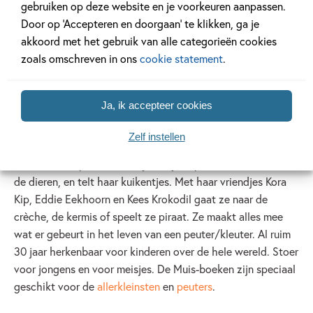
gebruiken op deze website en je voorkeuren aanpassen.
Door op ‘Accepteren en doorgaan’ te klikken, ga je
akkoord met het gebruik van alle categorieën cookies
zoals omschreven in ons
cookie statement
.
Muis
Ja, ik accepteer cookies
Muis
Zelf instellen
Muis woont op de boerderij. Ze rijdt op haar tractor, voert
de dieren, en telt haar kuikentjes. Met haar vriendjes Kora
Kip, Eddie Eekhoorn en Kees Krokodil gaat ze naar de
crèche, de kermis of speelt ze piraat. Ze maakt alles mee
wat er gebeurt in het leven van een peuter/kleuter. Al ruim
30 jaar herkenbaar voor kinderen over de hele wereld. Stoer
voor jongens en voor meisjes. De Muis-boeken zijn speciaal
geschikt voor de
allerkleinsten
en
peuters
.