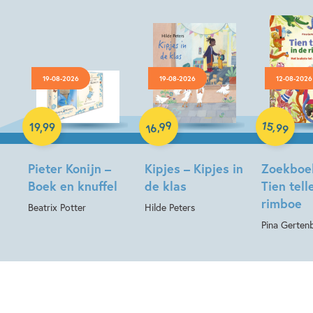
19-08-2026
19-08-2026
12-08-2026
Hardcover
Hardcover
Hardcover
99
15
,
,
19
,
99
99
16
Pieter Konijn –
Kipjes – Kipjes in
Zoekboe
Boek en knuffel
de klas
Tien tell
rimboe
Beatrix Potter
Hilde Peters
Pina Gerten