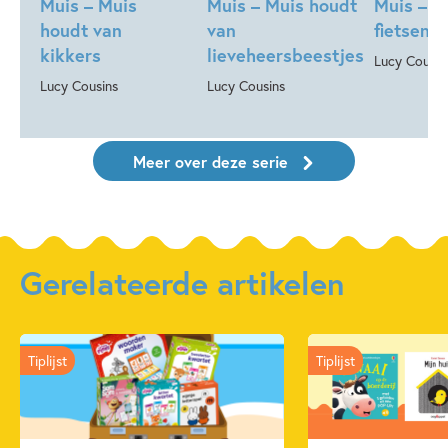
Muis – Muis
Muis – Muis houdt
Muis – M
houdt van
van
fietsen
kikkers
lieveheersbeestjes
Lucy Cousin
Lucy Cousins
Lucy Cousins
Meer over deze serie
Gerelateerde artikelen
Tiplijst
Tiplijst