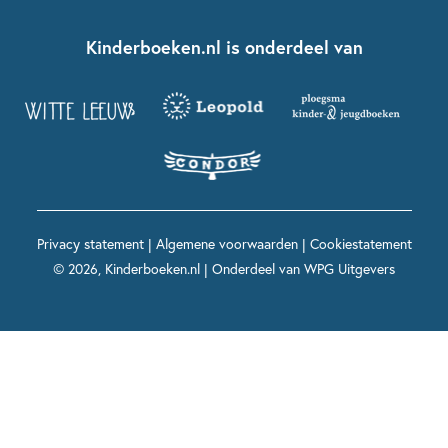
Kinderboeken klassiekers
Boekentips 7 - 9 jaar
Fien en Teun
Nationale Voorleesdagen
Contact
Kinderboeken.nl is onderdeel van
Kinderboeken diversiteit
Boekentips 9 - 12 jaar
Kikker
Griffels en Penselen
Advies op maat
Grappige kinderboeken
Boekentips 12+ jaar
Spekkie en Sproet
Woutertje Pieterse Prijs
Nieuwsbrief
Spannende kinderboeken
Boekentips 15+ jaar
Mees Kees
Kinderboeken top 10
Alle boeken per onderwerp
Voor volwassenen
De regels van Floor
Prentenboeken top 10
Privacy statement
|
Algemene voorwaarden
|
Cookiestatement
Maxi & Helium
© 2026, Kinderboeken.nl | Onderdeel van
WPG Uitgevers
Voor het onderwijs
Alle kinderboekenpersonages