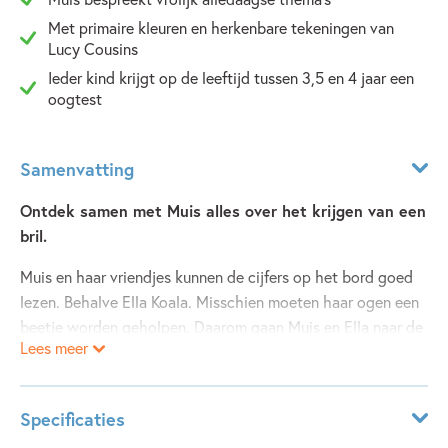
Met primaire kleuren en herkenbare tekeningen van
Lucy Cousins
Ieder kind krijgt op de leeftijd tussen 3,5 en 4 jaar een
oogtest
Samenvatting
Ontdek samen met Muis alles over het krijgen van een
bril.
Muis en haar vriendjes kunnen de cijfers op het bord goed
lezen. Behalve Ella Koala. Misschien moeten haar ogen een
beetje worden geholpen. Daarom gaan Muis en Ella naar de
Lees meer
opticien. Daar doen ze allemaal spelletjes zodat Uil en
Flamingo precies weten wat voor glazen Ella in haar
nieuwe, gele bril nodig heeft. En Muis? Die wil ook een bril,
Specificaties
een rode!