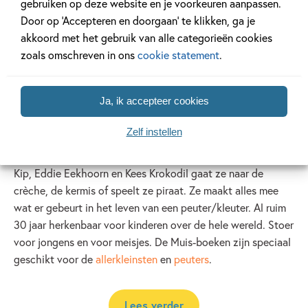
gebruiken op deze website en je voorkeuren aanpassen.
Door op ‘Accepteren en doorgaan’ te klikken, ga je
akkoord met het gebruik van alle categorieën cookies
zoals omschreven in ons
cookie statement
.
Muis
Muis
Ja, ik accepteer cookies
Zelf instellen
Muis woont op de boerderij. Ze rijdt op haar tractor, voert
de dieren, en telt haar kuikentjes. Met haar vriendjes Kora
Kip, Eddie Eekhoorn en Kees Krokodil gaat ze naar de
crèche, de kermis of speelt ze piraat. Ze maakt alles mee
wat er gebeurt in het leven van een peuter/kleuter. Al ruim
30 jaar herkenbaar voor kinderen over de hele wereld. Stoer
voor jongens en voor meisjes. De Muis-boeken zijn speciaal
geschikt voor de
allerkleinsten
en
peuters
.
Lees verder