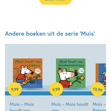
Andere boeken uit de serie 'Muis'
Hardcover
Hardcover
Hardcover
13
99
,
9
,
99
99
,
9
Muis – Muis
Muis – Muis houdt
Muis – M
houdt van
van
fietsen