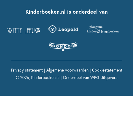
Boekentips 7 - 9 jaar
Fien en Teun
Nationale Voorleesdagen
Contact
Kinderboeken.nl is onderdeel van
Kinderboeken diversiteit
Boekentips 9 - 12 jaar
Kikker
Griffels en Penselen
Advies op maat
Grappige kinderboeken
Boekentips 12+ jaar
Spekkie en Sproet
Woutertje Pieterse Prijs
Nieuwsbrief
Spannende kinderboeken
Boekentips 15+ jaar
Mees Kees
Kinderboeken top 10
Alle boeken per onderwerp
Voor volwassenen
De regels van Floor
Prentenboeken top 10
Privacy statement
|
Algemene voorwaarden
|
Cookiestatement
Maxi & Helium
© 2026, Kinderboeken.nl | Onderdeel van
WPG Uitgevers
Voor het onderwijs
Alle kinderboekenpersonages