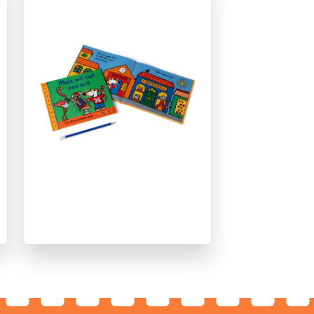
Klassiekers
Knisper- & knuffelboeken
Ontwikkeling kind
Op & rond school
Prentenboeken
Spelen & leren
Vriendschap
Lucy Cousins