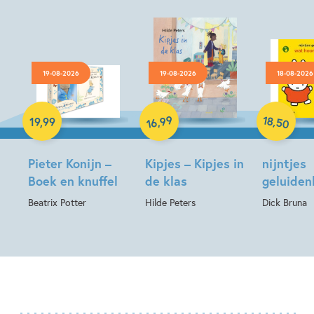
19-08-2026
19-08-2026
18-08-2026
Hardcover
Hardcover
Hardcover
18
99
,
,
19
,
99
50
16
Pieter Konijn –
Kipjes – Kipjes in
nijntjes
Boek en knuffel
de klas
geluide
Beatrix Potter
Hilde Peters
Dick Bruna