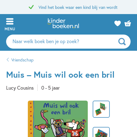
Vind het boek waar een kind blij van wordt
MENU
Zoeken
naar
boeken,
Vriendschap
auteurs
en
Muis – Muis wil ook een bril
uitgevers
Lucy Cousins
0 - 5 jaar